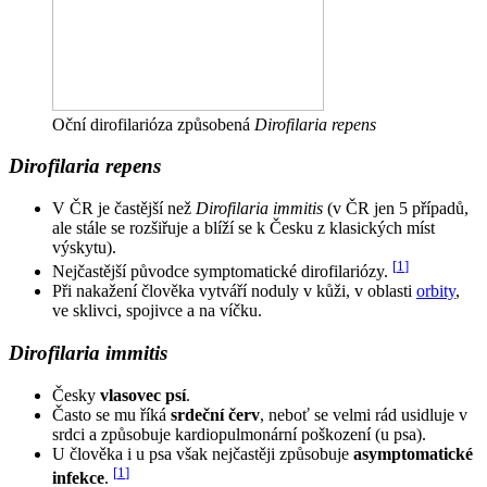
Oční dirofilarióza způsobená
Dirofilaria repens
Dirofilaria repens
V ČR je častější než
Dirofilaria immitis
(v ČR jen 5 případů,
ale stále se rozšiřuje a blíží se k Česku z klasických míst
výskytu).
[
1
]
Nejčastější původce symptomatické dirofilariózy.
Při nakažení člověka vytváří noduly v kůži, v oblasti
orbity
,
ve sklivci, spojivce a na víčku.
Dirofilaria immitis
Česky
vlasovec psí
.
Často se mu říká
srdeční červ
, neboť se velmi rád usidluje v
srdci a způsobuje kardiopulmonární poškození (u psa).
U člověka i u psa však nejčastěji způsobuje
asymptomatické
[
1
]
infekce
.