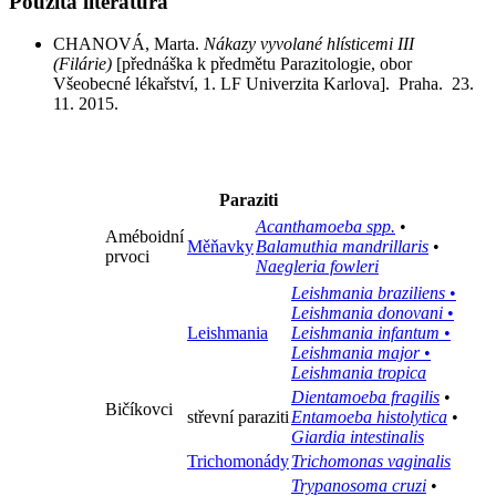
Použitá literatura
CHANOVÁ, Marta.
Nákazy vyvolané hlísticemi III
(Filárie)
[přednáška k předmětu Parazitologie, obor
Všeobecné lékařství, 1. LF Univerzita Karlova]. Praha. 23.
11. 2015.
Paraziti
Acanthamoeba spp.
•
Améboidní
Měňavky
Balamuthia mandrillaris
•
prvoci
Naegleria fowleri
Leishmania braziliens
•
Leishmania donovani
•
Leishmania
Leishmania infantum
•
Leishmania major
•
Leishmania tropica
Dientamoeba fragilis
•
Bičíkovci
střevní paraziti
Entamoeba histolytica
•
Giardia intestinalis
Trichomonády
Trichomonas vaginalis
Trypanosoma cruzi
•