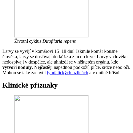
Životní cyklus
Dirofilaria repens
Larvy se vyvíjí v komárovi 15–18 dní. Jakmile komár kousne
člověka, larvy se dostávají do kůže a z ní do krve. Larvy v člověku
nedospívají v dospělce, ale uhnízdí se v některém orgánu, kde
vytvoří noduly
. Nejčastěji napadnou podkoží, plíce, srdce nebo oči.
Mohou se také zachytit
lymfatických uzlinách
a v dutině břišní.
Klinické příznaky