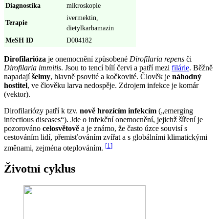
Diagnostika
mikroskopie
ivermektin,
Terapie
dietylkarbamazin
MeSH ID
D004182
Dirofilarióza
je onemocnění způsobené
Dirofilaria repens
či
Dirofilaria immitis
. Jsou to tencí bílí červi a patří mezi
filárie
. Běžně
napadají
šelmy
, hlavně psovité a kočkovité. Člověk je
náhodný
hostitel
, ve člověku larva nedospěje. Zdrojem infekce je komár
(vektor).
Dirofilariózy patří k tzv.
nově hrozícím infekcím
(„emerging
infectious diseases“). Jde o infekční onemocnění, jejichž šíření je
pozorováno
celosvětově
a je známo, že často úzce souvisí s
cestováním lidí, přemisťováním zvířat a s globálními klimatickými
[
1
]
změnami, zejména oteplováním.
Životní cyklus