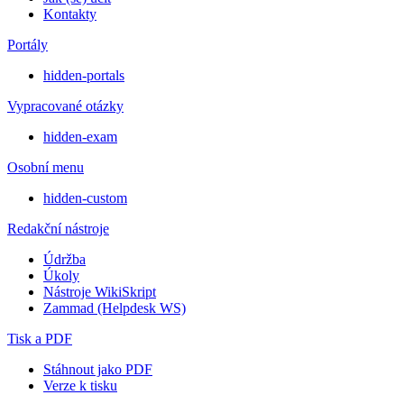
Kontakty
Portály
hidden-portals
Vypracované otázky
hidden-exam
Osobní menu
hidden-custom
Redakční nástroje
Údržba
Úkoly
Nástroje WikiSkript
Zammad (Helpdesk WS)
Tisk a PDF
Stáhnout jako PDF
Verze k tisku