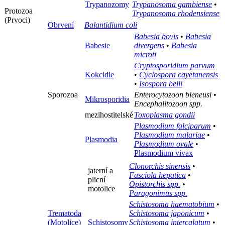
Trypanozomy
Trypanosoma gambiense
•
Protozoa
Trypanosoma rhodensiense
(Prvoci)
Obrvení
Balantidium coli
Babesia bovis
•
Babesia
Babesie
divergens
•
Babesia
microti
Cryptosporidium parvum
Kokcidie
•
Cyclospora cayetanensis
•
Isospora belli
Sporozoa
Enterocytozoon bieneusi
•
Mikrosporidia
Encephalitozoon spp.
mezihostitelské
Toxoplasma gondii
Plasmodium falciparum
•
Plasmodium malariae
•
Plasmodia
Plasmodium ovale
•
Plasmodium vivax
Clonorchis sinensis
•
jaterní a
Fasciola hepatica
•
plicní
Opistorchis spp.
•
motolice
Paragonimus spp.
Schistosoma haematobium
•
Trematoda
Schistosoma japonicum
•
(Motolice)
Schistosomy
Schistosoma intercalatum
•