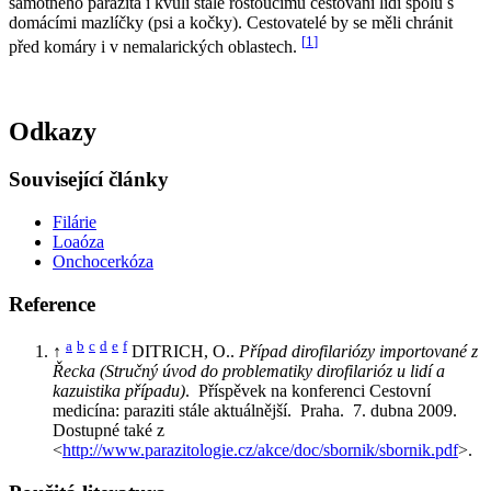
samotného parazita i kvůli stále rostoucímu cestování lidí spolu s
domácími mazlíčky (psi a kočky). Cestovatelé by se měli chránit
[
1
]
před komáry i v nemalarických oblastech.
Odkazy
Související články
Filárie
Loaóza
Onchocerkóza
Reference
a
b
c
d
e
f
↑
DITRICH, O..
Případ dirofilariózy importované z
Řecka (Stručný úvod do problematiky dirofilarióz u lidí a
kazuistika případu)
. Příspěvek na konferenci Cestovní
medicína: paraziti stále aktuálnější. Praha. 7. dubna 2009.
Dostupné také z
<
http://www.parazitologie.cz/akce/doc/sbornik/sbornik.pdf
>.