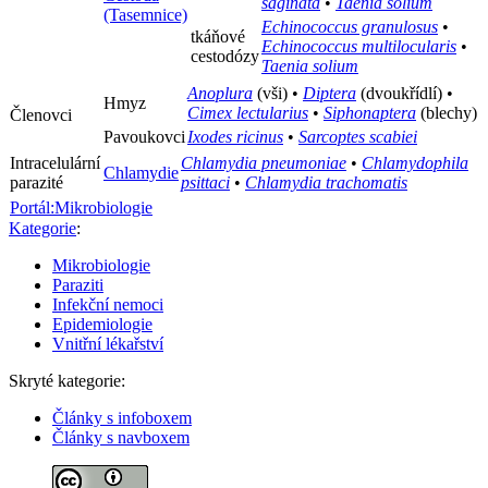
saginata
•
Taenia solium
(Tasemnice)
Echinococcus granulosus
•
tkáňové
Echinococcus multilocularis
•
cestodózy
Taenia solium
Anoplura
(vši) •
Diptera
(dvoukřídlí) •
Hmyz
Cimex lectularius
•
Siphonaptera
(blechy)
Členovci
Pavoukovci
Ixodes ricinus
•
Sarcoptes scabiei
Intracelulární
Chlamydia pneumoniae
•
Chlamydophila
Chlamydie
parazité
psittaci
•
Chlamydia trachomatis
Portál:Mikrobiologie
Kategorie
:
Mikrobiologie
Paraziti
Infekční nemoci
Epidemiologie
Vnitřní lékařství
Skryté kategorie:
Články s infoboxem
Články s navboxem