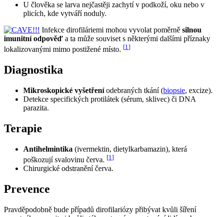
U člověka se larva nejčastěji zachytí v podkoží, oku nebo v
plicích, kde vytváří noduly.
Infekce dirofiláriemi mohou vyvolat poměrně
silnou
imunitní odpověď
a ta může souviset s některými dalšími příznaky
[
1
]
lokalizovanými mimo postižené místo.
Diagnostika
Mikroskopické vyšetření
odebraných tkání (
biopsie
, excize).
Detekce specifických protilátek (sérum, sklivec) či DNA
parazita.
Terapie
Antihelmintika
(ivermektin, dietylkarbamazin), která
[
1
]
poškozují svalovinu červa.
Chirurgické odstranění červa.
Prevence
Pravděpodobně bude případů dirofilariózy přibývat kvůli šíření