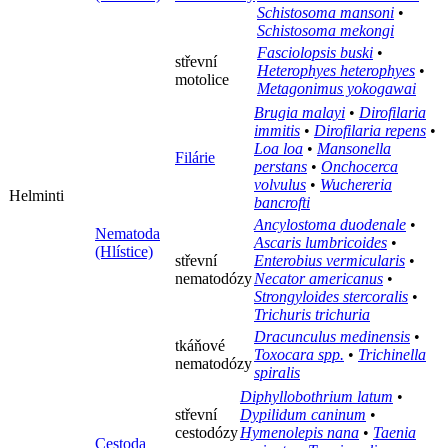
Schistosoma mansoni
•
Schistosoma mekongi‎
Fasciolopsis buski
•
střevní
Heterophyes heterophyes
•
motolice
Metagonimus yokogawai
Brugia malayi
•
Dirofilaria
immitis
•
Dirofilaria repens
•
Loa loa
•
Mansonella
Filárie
perstans
•
Onchocerca
volvulus
•
Wuchereria
Helminti
bancrofti
Ancylostoma duodenale
•
Nematoda
Ascaris lumbricoides
•
(Hlístice)
střevní
Enterobius vermicularis
•
nematodózy
Necator americanus
•
Strongyloides stercoralis
•
Trichuris trichuria
Dracunculus medinensis
•
tkáňové
Toxocara spp.
•
Trichinella
nematodózy
spiralis
Diphyllobothrium latum
•
střevní
Dypilidum caninum
•
cestodózy
Hymenolepis nana
•
Taenia
Cestoda