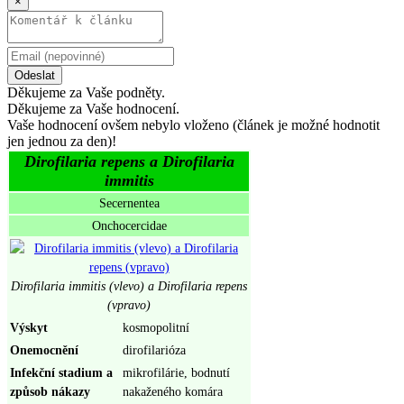
×
Odeslat
Děkujeme za Vaše podněty.
Děkujeme za Vaše hodnocení.
Vaše hodnocení ovšem nebylo vloženo (článek je možné hodnotit
jen jednou za den)!
Dirofilaria repens a Dirofilaria
immitis
Secernentea
Onchocercidae
Dirofilaria immitis (vlevo) a Dirofilaria repens
(vpravo)
Výskyt
kosmopolitní
Onemocnění
dirofilarióza
Infekční stadium a
mikrofilárie, bodnutí
způsob nákazy
nakaženého komára