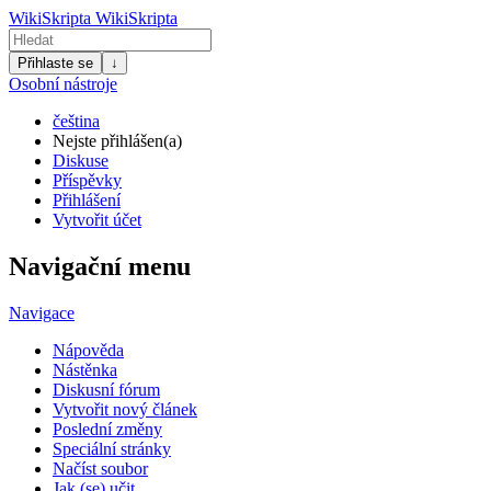
WikiSkripta
WikiSkripta
Přihlaste se
↓
Osobní nástroje
čeština
Nejste přihlášen(a)
Diskuse
Příspěvky
Přihlášení
Vytvořit účet
Navigační menu
Navigace
Nápověda
Nástěnka
Diskusní fórum
Vytvořit nový článek
Poslední změny
Speciální stránky
Načíst soubor
Jak (se) učit