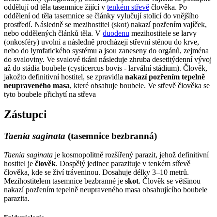
oddělují od těla tasemnice žijící v
tenkém střevě
člověka. Po
oddělení od těla tasemnice se články vylučují stolicí do vnějšího
prostředí. Následně se mezihostitel (skot) nakazí pozřením vajíček,
nebo oddělených článků těla. V
duodenu
mezihostitele se larvy
(onkosféry) uvolní a následně procházejí střevní stěnou do krve,
nebo do lymfatického systému a jsou zaneseny do orgánů, zejména
do svaloviny. Ve svalové tkáni následuje zhruba desetitýdenní vývoj
až do stádia boubele (cysticercus bovis - larvální stádium). Člověk,
jakožto definitivní hostitel, se zpravidla
nakazí pozřením tepelně
neupraveného masa
, které obsahuje boubele. Ve střevě člověka se
tyto boubele přichytí na střeva
Zástupci
Taenia saginata
(tasemnice bezbranná)
Taenia saginata
je kosmopolitně rozšířený parazit, jehož definitivní
hostitel je
člověk
. Dospělý jedinec parazituje v tenkém střevě
člověka, kde se živí tráveninou. Dosahuje délky 3–10 metrů.
Mezihostitelem tasemnice bezbranné je
skot
. Člověk se většinou
nakazí pozřením tepelně neupraveného masa obsahujícího boubele
parazita.