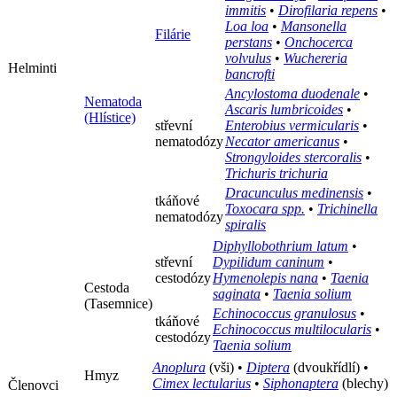
immitis
•
Dirofilaria repens
•
Loa loa
•
Mansonella
Filárie
perstans
•
Onchocerca
volvulus
•
Wuchereria
Helminti
bancrofti
Ancylostoma duodenale
•
Nematoda
Ascaris lumbricoides
•
(Hlístice)
střevní
Enterobius vermicularis
•
nematodózy
Necator americanus
•
Strongyloides stercoralis
•
Trichuris trichuria
Dracunculus medinensis
•
tkáňové
Toxocara spp.
•
Trichinella
nematodózy
spiralis
Diphyllobothrium latum
•
střevní
Dypilidum caninum
•
cestodózy
Hymenolepis nana
•
Taenia
Cestoda
saginata
•
Taenia solium
(Tasemnice)
Echinococcus granulosus
•
tkáňové
Echinococcus multilocularis
•
cestodózy
Taenia solium
Anoplura
(vši) •
Diptera
(dvoukřídlí) •
Hmyz
Cimex lectularius
•
Siphonaptera
(blechy)
Členovci