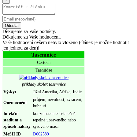
×
Odeslat
Děkujeme za Vaše podněty.
Děkujeme za Vaše hodnocení.
Vaše hodnocení ovšem nebylo vloženo (článek je možné hodnotit
jen jednou za den)!
Tasemnice
Cestoda
Taeniidae
příklady skolex tasemnice
Výskyt
Jižní Amerika, Afrika, Indie
průjem, nevolnost, zvracení,
Onemocnění
hubnutí
Infekční
konzumace nedostatečně
stadium a
tepelně upraveného nebo
způsob nákazy
syrového masa
MeSH ID
D002589