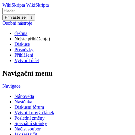
WikiSkripta
WikiSkripta
Přihlaste se
↓
Osobní nástroje
čeština
Nejste přihlášen(a)
Diskuse
Příspěvky
Přihlášení
Vytvořit účet
Navigační menu
Navigace
Nápověda
Nástěnka
Diskusní fórum
Vytvořit nový článek
Poslední změny
Speciální stránky
Načíst soubor
Jak (se) učit