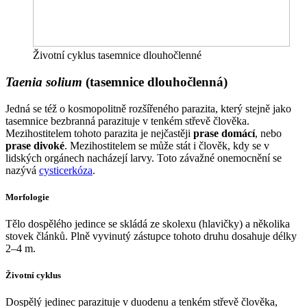
Životní cyklus tasemnice dlouhočlenné
Taenia solium
(tasemnice dlouhočlenná)
Jedná se též o kosmopolitně rozšířeného parazita, který stejně jako
tasemnice bezbranná parazituje v tenkém střevě člověka.
Mezihostitelem tohoto parazita je nejčastěji
prase domácí
, nebo
prase divoké
. Mezihostitelem se může stát i člověk, kdy se v
lidských orgánech nacházejí larvy. Toto závažné onemocnění se
nazývá
cysticerkóza
.
Morfologie
Tělo dospělého jedince se skládá ze skolexu (hlavičky) a několika
stovek článků. Plně vyvinutý zástupce tohoto druhu dosahuje délky
2–4 m.
Životní cyklus
Dospělý jedinec parazituje v duodenu a tenkém střevě člověka,