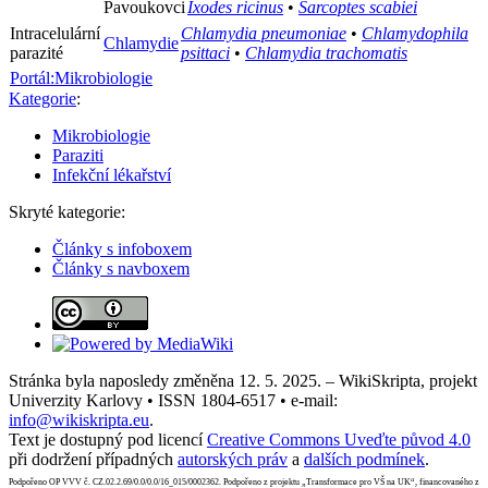
Pavoukovci
Ixodes ricinus
•
Sarcoptes scabiei
Intracelulární
Chlamydia pneumoniae
•
Chlamydophila
Chlamydie
parazité
psittaci
•
Chlamydia trachomatis
Portál:Mikrobiologie
Kategorie
:
Mikrobiologie
Paraziti
Infekční lékařství
Skryté kategorie:
Články s infoboxem
Články s navboxem
Stránka byla naposledy změněna 12. 5. 2025. – WikiSkripta, projekt
Univerzity Karlovy • ISSN 1804-6517 • e-mail:
info@wikiskripta.eu
.
Text je dostupný pod licencí
Creative Commons Uveďte původ 4.0
při dodržení případných
autorských práv
a
dalších podmínek
.
Podpořeno OP VVV č. CZ.02.2.69/0.0/0.0/16_015/0002362. Podpořeno z projektu „Transformace pro VŠ na UK“, financovaného z