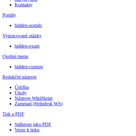
Kontakty
Portály
hidden-portals
Vypracované otázky
hidden-exam
Osobní menu
hidden-custom
Redakční nástroje
Údržba
Úkoly
Nástroje WikiSkript
Zammad (Helpdesk WS)
Tisk a PDF
Stáhnout jako PDF
Verze k tisku