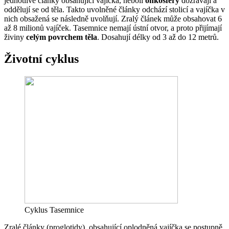
jednotlivé články obsahující vajíčka, neboli
onkosféry
dozrávají a
oddělují se od těla. Takto uvolněné články odchází stolicí a vajíčka v
nich obsažená se následně uvolňují. Zralý článek může obsahovat 6
až 8 milionů vajíček. Tasemnice nemají ústní otvor, a proto přijímají
živiny
celým povrchem těla
. Dosahují délky od 3 až do 12 metrů.
Životní cyklus
Cyklus Tasemnice
Zralé články (proglotidy), obsahující oplodněná vajíčka se postupně