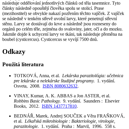
následuje oddělování jednotlivých článků od těla tasemnice. Tyto
články následně opouštějí člověka spolu se stolicí. Prase
(mezihostitel) se obvykle nakazí pozřením těchto vajíček. Z vajíček
se následně v tenkém střevě uvolní larvy, které penetrují střevní
stěnu. Larvy se dostávají do krve a následně jsou rozneseny do
orgánů po celém těle, zejména do svaloviny, jater, očí a do mozku.
Jakmile dojde k uchycení larvy ve tkáni, tak následuje přeměna na
boubel (cysticercus). Cysticercus se vyvíjí 7500 dnů.
Odkazy
Použitá literatura
TOTKOVÁ, Anna, et al.
Lekárska parazitológia: učebnica
pre lekárske a nelekárske študijné programy.
1. vydání.
Osveta, 2008.
ISBN 8080632632
.
VINAY, Kumar, A. K. ABBAS a Jon ASTER, et al.
Robbins Basic Pathology.
9. vydání. Saunders : Elsevier
Books, 2012.
ISBN 1437717810
.
BEDNÁŘ, Marek, Andrej SOUČEK a Věra FRAŇKOVÁ,
et al.
Lékařská mikrobiologie : Bakteriologie, virologie,
parazitologie.
1. vydání. Praha : Marvil, 1996. 558 s.