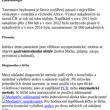
Epidemiologie
Tasemnice bezbranná je široce rozšířený parazit s nejvyšším
výskytem v centrální a východní Africe. Výskyt nakažených na
území ČR se rok od roku snižuje. Například v roce 2011 bylo
nakaženo přes 2300 lidí a v roce 2012 bylo zachyceno pouze 6
nakažených a v roce 2016 bylo zaznamenano 56 000 nakažených.
Příznaky
Infekce tímto parazitem jsou většinou asymptomatické, mohou se
objevit
gastrointestinální obtíže
(bolest břicha, průjmy, zácpa,
nevolnost a hubnutí).
Diagnostika a léčba
Mezi základní diagnostické metody patří výtěr z konečníku a
následné vyšetření stolice s nálezem vajíček. Při určování
jednotlivých druhů tasemnic se musí použit více specifické
vyšetřovací metody, jako je například
PCR
, nebo
enzymatické
metody
. K léčbě toho onemocnění se používá niklosamid
nebo jednorázová dávka léku prazikvantel
. Pro hodnocení úspěšnosti léčby je třeba
provést kontrolní vyšetření
stolice
po dvou měsících od zahájení