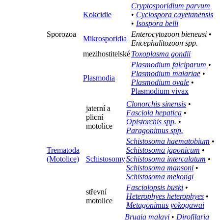
Cryptosporidium parvum
Kokcidie
•
Cyclospora cayetanensis
•
Isospora belli
Sporozoa
Enterocytozoon bieneusi
•
Mikrosporidia
Encephalitozoon spp.
mezihostitelské
Toxoplasma gondii
Plasmodium falciparum
•
Plasmodium malariae
•
Plasmodia
Plasmodium ovale
•
Plasmodium vivax
Clonorchis sinensis
•
jaterní a
Fasciola hepatica
•
plicní
Opistorchis spp.
•
motolice
Paragonimus spp.
Schistosoma haematobium
•
Trematoda
Schistosoma japonicum
•
(Motolice)
Schistosomy
Schistosoma intercalatum
•
Schistosoma mansoni
•
Schistosoma mekongi‎
Fasciolopsis buski
•
střevní
Heterophyes heterophyes
•
motolice
Metagonimus yokogawai
Brugia malayi
•
Dirofilaria