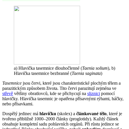
a) Hlavička tasemnice dlouhočlenné (
Taenia solium
), b)
Hlavička tasemnice bezbranné (
Taenia saginata
)
Tasemnice
jsou červi, které jsou charakteristické plochým tělem a
parazitickým způsobem života. Tito červi parazitují zejména ve
střevě
většiny obratlovců, kde se přichycují na
sliznici
pomocí
hlavičky. Hlavička tasemnic je opatřena přísavnými rýhami, háčky,
nebo přísavkami.
Dospělý jedinec má
hlavičku
(skolex) a
článkované tělo
, které je
tvořeno přibližně 1000–2000 články (proglotidy). Každý článek
obsahuje kompletní sadu pohlavních orgánů. Při růstu jedince se