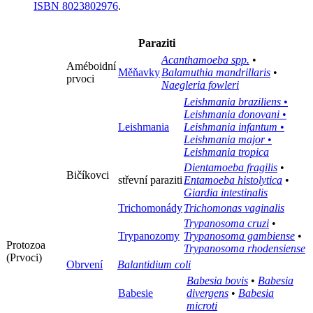
ISBN 8023802976
.
Paraziti
Acanthamoeba spp.
•
Améboidní
Měňavky
Balamuthia mandrillaris
•
prvoci
Naegleria fowleri
Leishmania braziliens
•
Leishmania donovani
•
Leishmania
Leishmania infantum
•
Leishmania major
•
Leishmania tropica
Dientamoeba fragilis
•
Bičíkovci
střevní paraziti
Entamoeba histolytica
•
Giardia intestinalis
Trichomonády
Trichomonas vaginalis
Trypanosoma cruzi
•
Trypanozomy
Trypanosoma gambiense
•
Protozoa
Trypanosoma rhodensiense
(Prvoci)
Obrvení
Balantidium coli
Babesia bovis
•
Babesia
Babesie
divergens
•
Babesia
microti