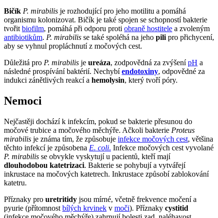
Bičík
P. mirabilis
je rozhodující pro jeho motilitu a pomáhá
organismu kolonizovat. Bičík je také spojen se schopností bakterie
tvořit
biofilm
, pomáhá při odporu proti
obraně hostitele
a zvoleným
antibiotikům
.
P. mirabilis
se také spoléhá na jeho
pili
pro přichycení,
aby se vyhnul propláchnutí z močových cest.
Důležitá pro
P. mirabilis
je
ureáza
, zodpovědná za zvýšení
pH
a
následné prospívání baktérií. Nechybí
endotoxiny
, odpovědné za
indukci zánětlivých reakcí a
hemolysin
, který tvoří póry.
Nemoci
Nejčastěji dochází k infekcím, pokud se bakterie přesunou do
močové trubice a močového měchýře. Ačkoli bakterie
Proteus
mirabilis
je známa tím, že způsobuje
infekce močových cest
, většina
těchto infekcí je způsobena
E. coli
.
Infekce močových cest vyvolané
P. mirabilis
se obvykle vyskytují u pacientů, kteří mají
dlouhodobou katetrizaci
. Bakterie se pohybují a vytvářejí
inkrustace na močových katetrech. Inkrustace způsobí zablokování
katetru.
Příznaky pro
uretritidy
jsou mírné, včetně frekvence močení a
pyurie (přítomnost
bílých krvinek
v
moči
). Příznaky
cystitid
(infekce močového měchýře) zahrnují bolesti zad, naléhavost,