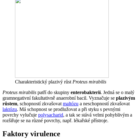
Charakteristický plazivý růst
Proteus mirabilis
Proteus mirabilis
patří do skupiny
enterobakterií
. Jedná se o malý
gramnegativní fakultativně anaerobní bacil. Vyznačuje se
plazivým
růstem
, schopností zkvašovat
maltózu
a neschopností zkvašovat
laktózu
. Má schopnost se prodlužovat a při styku s pevnými
povrchy vylučuje
polysacharid
, a tak se stává velmi pohyblivým a
rozšiřuje se na různé povrchy, např. lékařské přístroje.
Faktory virulence