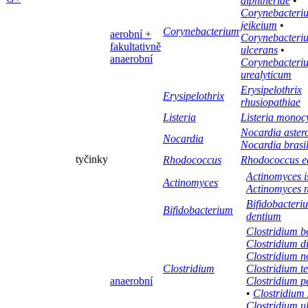
diphtheriae
•
Corynebacteri
jeikeium
•
Corynebacterium
aerobní +
Corynebacteri
fakultativně
ulcerans
•
anaerobní
Corynebacteri
urealyticum
Erysipelothrix
Erysipelothrix
rhusiopathiae
Listeria
Listeria monoc
Nocardia aster
Nocardia
Nocardia brasil
tyčinky
Rhodococcus
Rhodococcus e
Actinomyces i
Actinomyces
Actinomyces n
Bifidobacteri
Bifidobacterium
dentium
Clostridium b
Clostridium dif
Clostridium n
Clostridium
Clostridium te
anaerobní
Clostridium p
•
Clostridium
Clostridium u