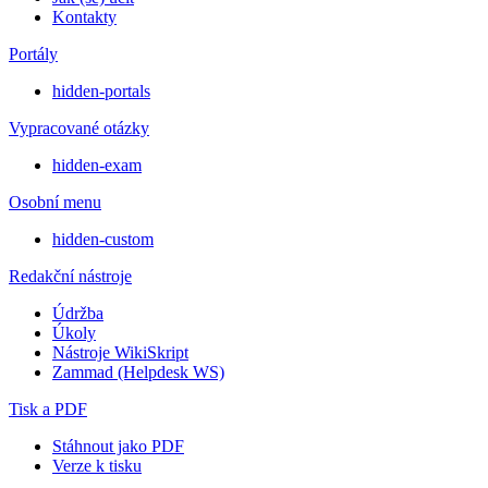
Kontakty
Portály
hidden-portals
Vypracované otázky
hidden-exam
Osobní menu
hidden-custom
Redakční nástroje
Údržba
Úkoly
Nástroje WikiSkript
Zammad (Helpdesk WS)
Tisk a PDF
Stáhnout jako PDF
Verze k tisku