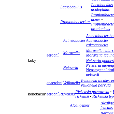
Lactobacillus
Lactobacillus
acidophilus
Propionibact
acnes
•
Propionibacterium
Propionibact
propionicus
Acinetobacter b
Acinetobacter
Acinetobacter
calcoaceticus
Moraxella catarr
Moraxella
aerobní
Moraxella lacun
koky
Neisseria gonor
Neisseria meningi
Neisseria
Nepatogenní dru
neisserií
Veillonella alcalesce
anaerobní
Veillonella
Veillonella parvula
Rickettsia prowazekii
•
kokobacily
aerobní
Rickettsia
rickettsii
•
Rickettsia typ
Alcalige
Alcaligentes
feacalis
Bartone