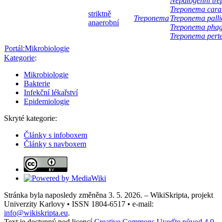
Nepatogenní tr
Treponema cara
striktně
Treponema
Treponema pall
anaerobní
Treponema phag
Treponema pert
Portál:Mikrobiologie
Kategorie
:
Mikrobiologie
Bakterie
Infekční lékařství
Epidemiologie
Skryté kategorie:
Články s infoboxem
Články s navboxem
Stránka byla naposledy změněna 3. 5. 2026. – WikiSkripta, projekt
Univerzity Karlovy • ISSN 1804-6517 • e-mail:
info@wikiskripta.eu
.
Text je dostupný pod licencí
Creative Commons Uveďte původ 4.0