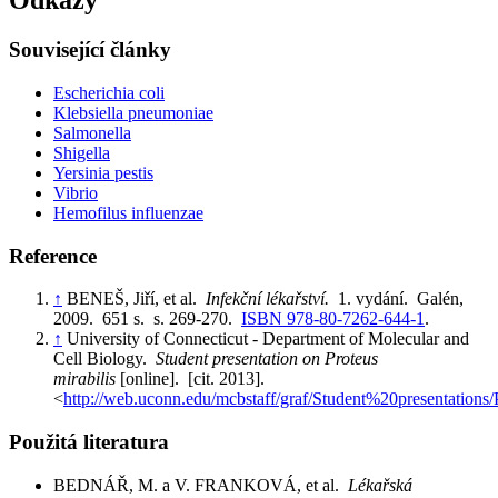
Odkazy
Související články
Escherichia coli
Klebsiella pneumoniae
Salmonella
Shigella
Yersinia pestis
Vibrio
Hemofilus influenzae
Reference
↑
BENEŠ, Jiří, et al.
Infekční lékařství.
1. vydání. Galén,
2009. 651 s. s. 269-270.
ISBN 978-80-7262-644-1
.
↑
University of Connecticut - Department of Molecular and
Cell Biology.
Student presentation on Proteus
mirabilis
[online]. [cit. 2013].
<
http://web.uconn.edu/mcbstaff/graf/Student%20presentations/
Použitá literatura
BEDNÁŘ, M. a V. FRANKOVÁ, et al.
Lékařská