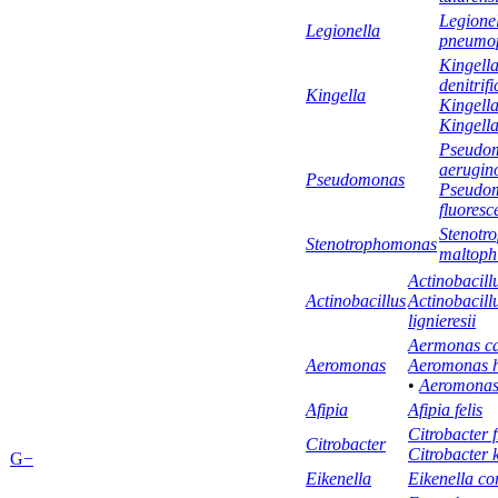
Legione
Legionella
pneumop
Kingell
denitrif
Kingella
Kingell
Kingella
Pseudo
aerugin
Pseudomonas
Pseudo
fluoresc
Stenotr
Stenotrophomonas
maltophi
Actinobacill
Actinobacillus
Actinobacill
lignieresii
Aermonas ca
Aeromonas
Aeromonas h
•
Aeromonas
Afipia
Afipia felis
Citrobacter 
Citrobacter
Citrobacter 
G−
Eikenella
Eikenella co