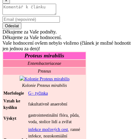
×
Odeslat
Děkujeme za Vaše podněty.
Děkujeme za Vaše hodnocení.
Vaše hodnocení ovšem nebylo vloženo (článek je možné hodnotit
jen jednou za den)!
Proteus mirabilis
Enterobacteriaceae
Proteus
Kolonie
Proteus mirabilis
Morfologie
G− tyčinka
Vztah ke
fakultativně anaerobní
kyslíku
gastrointestinální flóra, půda,
Výskyt
voda, stolice lidí a zvířat
infekce močových cest
, ranné
infekce, nozokomiální