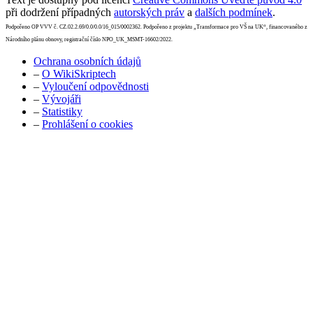
při dodržení případných
autorských práv
a
dalších podmínek
.
Podpořeno OP VVV č. CZ.02.2.69/0.0/0.0/16_015/0002362. Podpořeno z projektu „Transformace pro VŠ na UK“, financovaného z
Národního plánu obnovy, registrační číslo NPO_UK_MSMT-16602/2022.
Ochrana osobních údajů
–
O WikiSkriptech
–
Vyloučení odpovědnosti
–
Vývojáři
–
Statistiky
–
Prohlášení o cookies