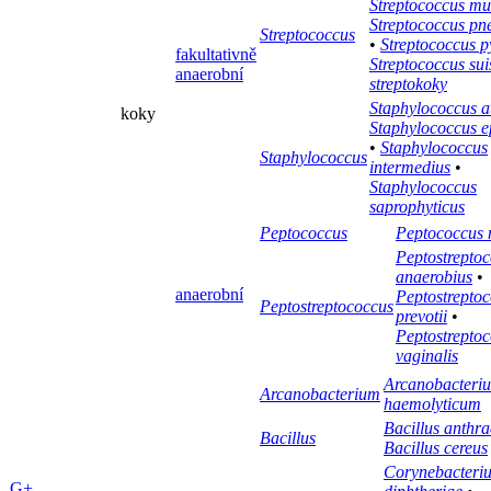
Streptococcus mu
Streptococcus p
Streptococcus
•
Streptococcus 
fakultativně
Streptococcus sui
anaerobní
streptokoky
Staphylococcus a
koky
Staphylococcus e
•
Staphylococcus
Staphylococcus
intermedius
•
Staphylococcus
saprophyticus
Peptococcus
Peptococcus 
Peptostrepto
anaerobius
•
anaerobní
Peptostrepto
Peptostreptococcus
prevotii
•
Peptostrepto
vaginalis
Arcanobacteri
Arcanobacterium
haemolyticum
Bacillus anthra
Bacillus
Bacillus cereus
Corynebacteri
G+