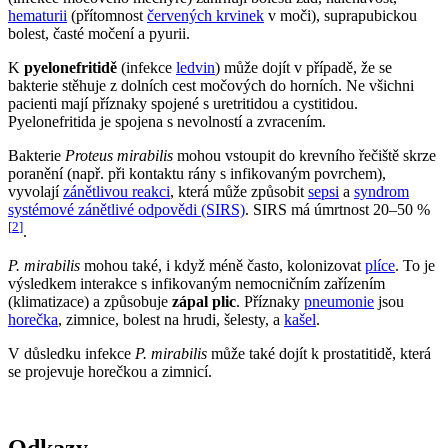
hematurii
(přítomnost
červených krvinek
v moči), suprapubickou
bolest, časté močení a pyurii.
K
pyelonefritidě
(infekce
ledvin
) může dojít v případě, že se
bakterie stěhuje z dolních cest močových do horních. Ne všichni
pacienti mají příznaky spojené s uretritidou a cystitidou.
Pyelonefritida je spojena s nevolností a zvracením.
Bakterie
Proteus mirabilis
mohou vstoupit do krevního řečiště skrze
poranění (např. při kontaktu rány s infikovaným povrchem),
vyvolají
zánětlivou reakci
, která může způsobit
sepsi
a
syndrom
systémové zánětlivé odpovědi (SIRS)
. SIRS má úmrtnost 20–50 %
[
2
]
.
P. mirabilis
mohou také, i když méně často, kolonizovat
plíce
. To je
výsledkem interakce s infikovaným nemocničním zařízením
(klimatizace) a způsobuje
zápal plic
. Příznaky
pneumonie
jsou
horečka
, zimnice, bolest na hrudi, šelesty, a
kašel
.
V důsledku infekce
P. mirabilis
může také dojít k prostatitidě, která
se projevuje horečkou a zimnicí.