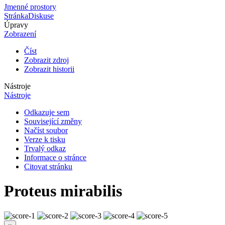
Jmenné prostory
Stránka
Diskuse
Úpravy
Zobrazení
Číst
Zobrazit zdroj
Zobrazit historii
Nástroje
Nástroje
Odkazuje sem
Související změny
Načíst soubor
Verze k tisku
Trvalý odkaz
Informace o stránce
Citovat stránku
Proteus mirabilis