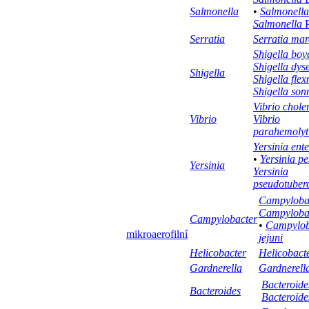
Salmonella
•
Salmonella
Salmonella
P
Serratia
Serratia mar
Shigella boy
Shigella dys
Shigella
Shigella flex
Shigella son
Vibrio chole
Vibrio
Vibrio
parahemolyt
Yersinia ente
•
Yersinia pe
Yersinia
Yersinia
pseudotuberc
Campylobac
Campylobac
Campylobacter
•
Campylob
mikroaerofilní
jejuni
Helicobacter
Helicobacte
Gardnerella
Gardnerella
Bacteroides
Bacteroides
Bacteroide