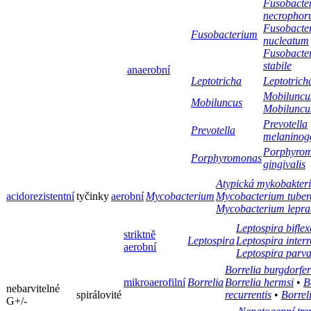
Fusobacte
necropho
Fusobacte
Fusobacterium
nucleatum
Fusobacte
stabile
anaerobní
Leptotricha
Leptotrich
Mobiluncus
Mobiluncus
Mobiluncus
Prevotella
Prevotella
melaninog
Porphyro
Porphyromonas
gingivalis
Atypická mykobakter
acidorezistentní
tyčinky
aerobní
Mycobacterium
Mycobacterium tuberc
Mycobacterium lepra
Leptospira biflex
striktně
Leptospira
Leptospira inter
aerobní
Leptospira parv
Borrelia burgdorfer
mikroaerofilní
Borrelia
Borrelia hermsi
•
B
nebarvitelné
spirálovité
recurrentis
•
Borrel
G+/-