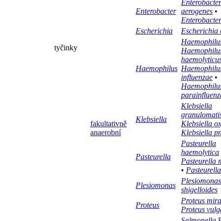
Enterobacte
Enterobacter
aerogenes
•
Enterobacter
Escherichia
Escherichia 
Haemophilus
tyčinky
Haemophilu
haemolyticu
Haemophilus
Haemophilu
influenzae
•
Haemophilu
parainfluenz
Klebsiella
granulomati
Klebsiella
fakultativně
Klebsiella o
anaerobní
Klebsiella 
Pasteurella
haemolytica
Pasteurella
Pasteurella 
•
Pasteurell
Plesiomonas
Plesiomonas
shigelloides
Proteus mira
Proteus
Proteus vulg
Salmonella
E