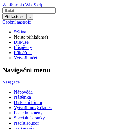
WikiSkripta
WikiSkripta
Přihlaste se
↓
Osobní nástroje
čeština
Nejste přihlášen(a)
Diskuse
Příspěvky
Přihlášení
Vytvořit účet
Navigační menu
Navigace
Nápověda
Nástěnka
Diskusní fórum
Vytvořit nový článek
Poslední změny
Speciální stránky
Načíst soubor
Jak (se) učit