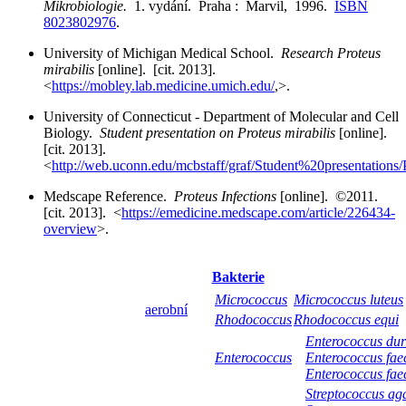
Mikrobiologie.
1. vydání. Praha : Marvil, 1996.
ISBN
8023802976
.
University of Michigan Medical School.
Research Proteus
mirabilis
[online]. [cit. 2013].
<
https://mobley.lab.medicine.umich.edu/
,>.
University of Connecticut - Department of Molecular and Cell
Biology.
Student presentation on Proteus mirabilis
[online].
[cit. 2013].
<
http://web.uconn.edu/mcbstaff/graf/Student%20presentations/
Medscape Reference.
Proteus Infections
[online]. ©2011.
[cit. 2013]. <
https://emedicine.medscape.com/article/226434-
overview
>.
Bakterie
Micrococcus
Micrococcus luteus
aerobní
Rhodococcus
Rhodococcus equi
Enterococcus du
Enterococcus
Enterococcus faec
Enterococcus fa
Streptococcus ag