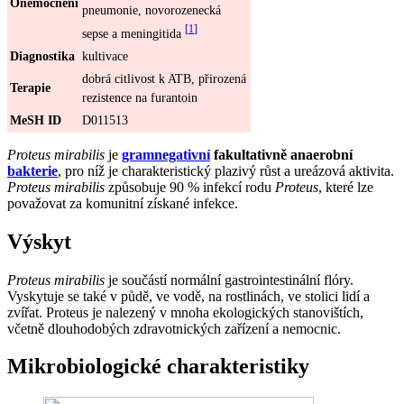
Onemocnění
pneumonie, novorozenecká
[
1
]
sepse a meningitida
Diagnostika
kultivace
dobrá citlivost k ATB, přirozená
Terapie
rezistence na furantoin
MeSH ID
D011513
Proteus mirabilis
je
gramnegativní
fakultativně anaerobní
bakterie
, pro níž je charakteristický plazivý růst a ureázová aktivita.
Proteus mirabilis
způsobuje 90 % infekcí rodu
Proteus
, které lze
považovat za komunitní získané infekce.
Výskyt
Proteus mirabilis
je součástí normální gastrointestinální flóry.
Vyskytuje se také v půdě, ve vodě, na rostlinách, ve stolici lidí a
zvířat. Proteus je nalezený v mnoha ekologických stanovištích,
včetně dlouhodobých zdravotnických zařízení a nemocnic.
Mikrobiologické charakteristiky