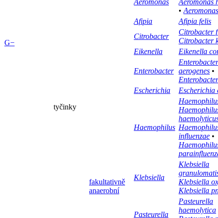
Aeromonas
Aeromonas h
•
Aeromonas
Afipia
Afipia felis
Citrobacter 
Citrobacter
Citrobacter 
G−
Eikenella
Eikenella co
Enterobacte
Enterobacter
aerogenes
•
Enterobacter
Escherichia
Escherichia 
Haemophilus
tyčinky
Haemophilu
haemolyticu
Haemophilus
Haemophilu
influenzae
•
Haemophilu
parainfluenz
Klebsiella
granulomati
Klebsiella
fakultativně
Klebsiella o
anaerobní
Klebsiella 
Pasteurella
haemolytica
Pasteurella