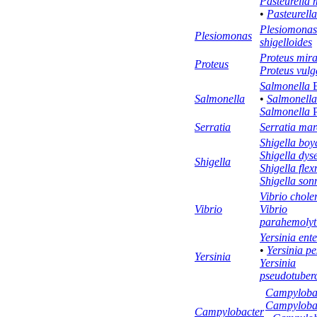
Pasteurella 
•
Pasteurell
Plesiomonas
Plesiomonas
shigelloides
Proteus mira
Proteus
Proteus vulg
Salmonella
E
Salmonella
•
Salmonella
Salmonella
P
Serratia
Serratia mar
Shigella boy
Shigella dys
Shigella
Shigella flex
Shigella son
Vibrio chole
Vibrio
Vibrio
parahemolyt
Yersinia ente
•
Yersinia pe
Yersinia
Yersinia
pseudotuberc
Campylobac
Campylobac
Campylobacter