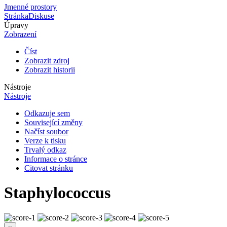
Jmenné prostory
Stránka
Diskuse
Úpravy
Zobrazení
Číst
Zobrazit zdroj
Zobrazit historii
Nástroje
Nástroje
Odkazuje sem
Související změny
Načíst soubor
Verze k tisku
Trvalý odkaz
Informace o stránce
Citovat stránku
Staphylococcus