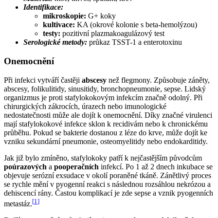
Identifikace:
mikroskopie:
G+ koky
kultivace:
KA (okrové kolonie s beta-hemolýzou)
testy:
pozitivní plazmakoagulázový test
Serologické metody:
průkaz TSST-1 a enterotoxinu
Onemocnění
Při infekci vytváří častěji
abscesy
než flegmony. Způsobuje záněty,
abscesy, folikulitidy, sinusitidy, bronchopneumonie, sepse. Lidský
organizmus je proti stafylokokovým infekcím značně odolný. Při
chirurgických zákrocích, úrazech nebo imunologické
nedostatečnosti může ale dojít k onemocnění. Díky značné virulenci
mají stafylokokové infekce sklon k recidivám nebo k chronickému
průběhu. Pokud se bakterie dostanou z léze do krve, může dojít ke
vzniku sekundární pneumonie, osteomyelitidy nebo endokarditidy.
Jak již bylo zmíněno, stafylokoky patří k nejčastějším původcům
poúrazových
a
pooperačních
infekcí. Po 1 až 2 dnech inkubace se
objevuje serózní exsudace v okolí poraněné tkáně. Zánětlivý proces
se rychle mění v pyogenní reakci s následnou rozsáhlou nekrózou a
dehiscencí rány. Častou komplikací je zde sepse a vznik pyogenních
[
1
]
metastáz.