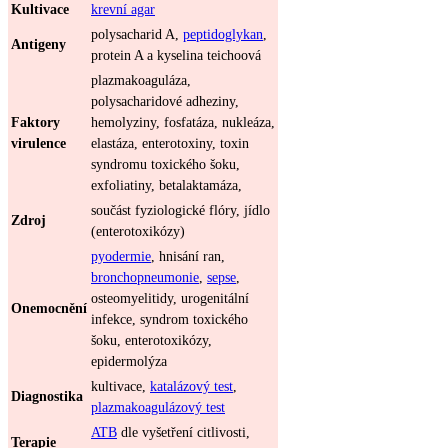
Kultivace
krevní agar
polysacharid A,
peptidoglykan
,
Antigeny
protein A a kyselina teichoová
plazmakoaguláza,
polysacharidové adheziny,
Faktory
hemolyziny, fosfatáza, nukleáza,
virulence
elastáza, enterotoxiny, toxin
syndromu toxického šoku,
exfoliatiny, betalaktamáza,
součást fyziologické flóry, jídlo
Zdroj
(enterotoxikózy)
pyodermie
, hnisání ran,
bronchopneumonie
,
sepse
,
osteomyelitidy, urogenitální
Onemocnění
infekce, syndrom toxického
šoku, enterotoxikózy,
epidermolýza
kultivace,
katalázový test
,
Diagnostika
plazmakoagulázový test
ATB
dle vyšetření citlivosti,
Terapie