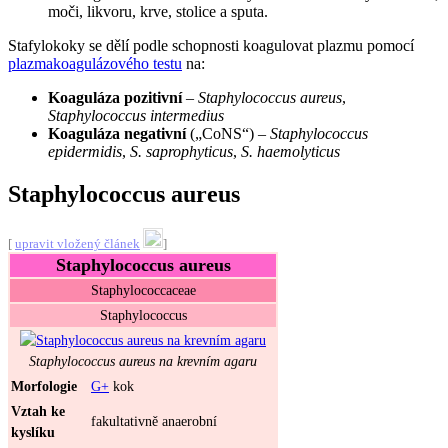
moči, likvoru, krve, stolice a sputa.
Stafylokoky se dělí podle schopnosti koagulovat plazmu pomocí
plazmakoagulázového testu
na:
Koaguláza pozitivní
–
Staphylococcus aureus
,
Staphylococcus intermedius
Koaguláza negativní
(„CoNS“) –
Staphylococcus
epidermidis
,
S. saprophyticus
,
S. haemolyticus
Staphylococcus aureus
[
upravit vložený článek
]
Staphylococcus aureus
Staphylococcaceae
Staphylococcus
Staphylococcus aureus
na krevním agaru
Morfologie
G+
kok
Vztah ke
fakultativně anaerobní
kyslíku