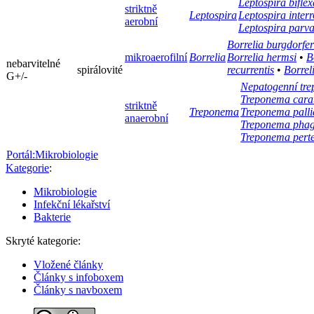
Leptospira biflex
striktně
Leptospira
Leptospira inter
aerobní
Leptospira parv
Borrelia burgdorfer
mikroaerofilní
Borrelia
Borrelia hermsi
•
B
nebarvitelné
spirálovité
recurrentis
•
Borrel
G+/-
Nepatogenní tr
Treponema cara
striktně
Treponema
Treponema pall
anaerobní
Treponema phag
Treponema pert
Portál:Mikrobiologie
Kategorie
:
Mikrobiologie
Infekční lékařství
Bakterie
Skryté kategorie:
Vložené články
Články s infoboxem
Články s navboxem