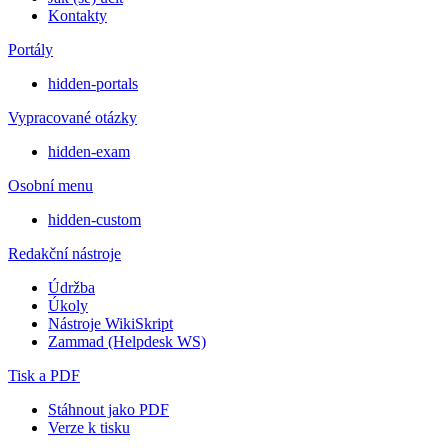
Kontakty
Portály
hidden-portals
Vypracované otázky
hidden-exam
Osobní menu
hidden-custom
Redakční nástroje
Údržba
Úkoly
Nástroje WikiSkript
Zammad (Helpdesk WS)
Tisk a PDF
Stáhnout jako PDF
Verze k tisku