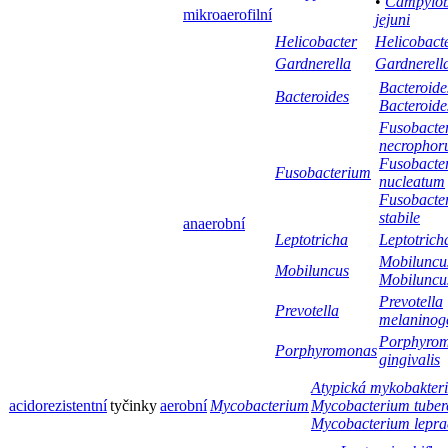
•
Campylob
mikroaerofilní
jejuni
Helicobacter
Helicobacte
Gardnerella
Gardnerella
Bacteroides
Bacteroides
Bacteroide
Fusobacte
necropho
Fusobacte
Fusobacterium
nucleatum
Fusobacte
stabile
anaerobní
Leptotricha
Leptotrich
Mobiluncus
Mobiluncus
Mobiluncus
Prevotella
Prevotella
melaninog
Porphyro
Porphyromonas
gingivalis
Atypická mykobakter
acidorezistentní
tyčinky
aerobní
Mycobacterium
Mycobacterium tuberc
Mycobacterium lepra