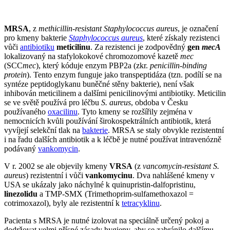
MRSA
, z
methicillin-resistant Staphylococcus aureus
, je označení
pro kmeny bakterie
Staphylococcus aureus
, které získaly rezistenci
vůči
antibiotiku
meticilinu
. Za rezistenci je zodpovědný
gen
mecA
lokalizovaný na stafylokokové chromozomové kazetě
mec
(SCC
mec
), který kóduje enzym PBP2a (zkr.
penicillin-binding
protein
). Tento enzym funguje jako transpeptidáza (tzn. podílí se na
syntéze peptidoglykanu buněčné stěny bakterie), není však
inhibován meticilinem a dalšími penicilinovými antibiotiky. Meticilin
se ve světě používá pro léčbu
S. aureus
, obdoba v Česku
používaného
oxacilinu
. Tyto kmeny se rozšířily zejména v
nemocnicích kvůli používání širokospektrálních antibiotik, která
vyvíjejí selekční tlak na
bakterie
. MRSA se staly obvykle rezistentní
i na řadu dalších antibiotik a k léčbě je nutné používat intravenózně
podávaný
vankomycin
.
V r. 2002 se ale objevily kmeny
VRSA
(z
vancomycin-resistant S.
aureus
) rezistentní i vůči
vankomycinu
. Dva nahlášené kmeny v
USA se ukázaly jako náchylné k quinupristin-dalfopristinu,
linezolidu
a TMP-SMX (Trimethoprim-sulfamethoxazol =
cotrimoxazol), byly ale rezistentní k
tetracyklinu
.
Pacienta s MRSA je nutné izolovat na speciálně určený pokoj a
dodržovat velmi přísné zásady hygieny, aby se zabránilo dalšímu