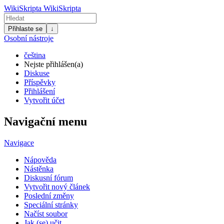
WikiSkripta
WikiSkripta
Přihlaste se
↓
Osobní nástroje
čeština
Nejste přihlášen(a)
Diskuse
Příspěvky
Přihlášení
Vytvořit účet
Navigační menu
Navigace
Nápověda
Nástěnka
Diskusní fórum
Vytvořit nový článek
Poslední změny
Speciální stránky
Načíst soubor
Jak (se) učit