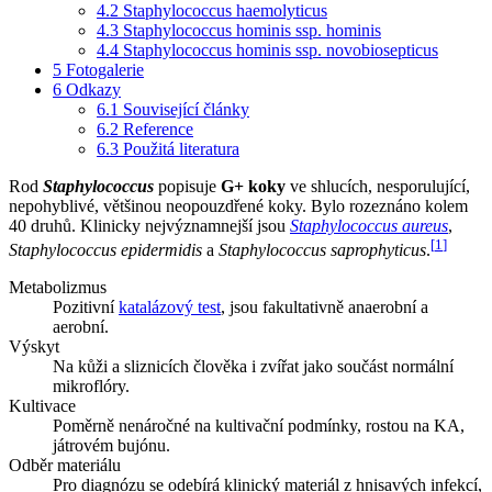
4.2
Staphylococcus haemolyticus
4.3
Staphylococcus hominis ssp. hominis
4.4
Staphylococcus hominis ssp. novobiosepticus
5
Fotogalerie
6
Odkazy
6.1
Související články
6.2
Reference
6.3
Použitá literatura
Rod
Staphylococcus
popisuje
G+ koky
ve shlucích, nesporulující,
nepohyblivé, většinou neopouzdřené koky. Bylo rozeznáno kolem
40 druhů. Klinicky nejvýznamnejší jsou
Staphylococcus aureus
,
[
1
]
Staphylococcus epidermidis
a
Staphylococcus saprophyticus
.
Metabolizmus
Pozitivní
katalázový test
, jsou fakultativně anaerobní a
aerobní.
Výskyt
Na kůži a sliznicích člověka i zvířat jako součást normální
mikroflóry.
Kultivace
Poměrně nenáročné na kultivační podmínky, rostou na KA,
játrovém bujónu.
Odběr materiálu
Pro diagnózu se odebírá klinický materiál z hnisavých infekcí,