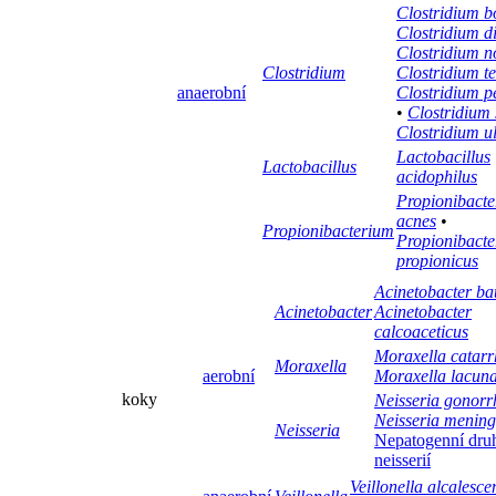
Clostridium b
Clostridium dif
Clostridium n
Clostridium
Clostridium te
anaerobní
Clostridium p
•
Clostridium
Clostridium u
Lactobacillus
Lactobacillus
acidophilus
Propionibact
acnes
•
Propionibacterium
Propionibact
propionicus
Acinetobacter b
Acinetobacter
Acinetobacter
calcoaceticus
Moraxella catarr
Moraxella
aerobní
Moraxella lacun
koky
Neisseria gonor
Neisseria meningi
Neisseria
Nepatogenní dru
neisserií
Veillonella alcalesce