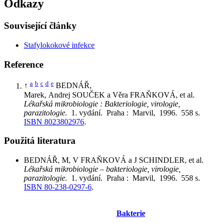
Odkazy
Související články
Stafylokokové infekce
Reference
a
b
c
d
e
↑
BEDNÁŘ,
Marek, Andrej SOUČEK a Věra FRAŇKOVÁ, et al.
Lékařská mikrobiologie : Bakteriologie, virologie,
parazitologie.
1. vydání. Praha : Marvil, 1996. 558 s.
ISBN 8023802976
.
Použitá literatura
BEDNÁŘ, M, V FRAŇKOVÁ a J SCHINDLER, et al.
Lékařská mikrobiologie – bakteriologie, virologie,
parazitologie.
1. vydání. Praha : Marvil, 1996. 558 s.
ISBN 80-238-0297-6
.
Bakterie