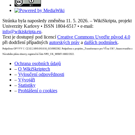
Stránka byla naposledy změněna 11. 5. 2026. – WikiSkripta, projekt
Univerzity Karlovy • ISSN 1804-6517 • e-mail:
info@wikiskripta.eu
.
Text je dostupný pod licencí
Creative Commons Uveďte původ 4.0
při dodržení případných
autorských práv
a
dalších podmínek
.
Podpořeno OP VVV č. CZ.02.2.69/0.0/0.0/16_015/0002362. Podpořeno z projektu „Transformace pro VŠ na UK“, financovaného z
Národního plánu obnovy, registrační číslo NPO_UK_MSMT-16602/2022.
Ochrana osobních údajů
–
O WikiSkriptech
–
Vyloučení odpovědnosti
–
Vývojáři
–
Statistiky
–
Prohlášení o cookies