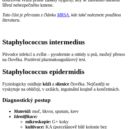
šíření nebezpečného kmene.
Tato část je převzata z článku
MRSA
, kde také naleznete použitou
literaturu.
Staphylococcus intermedius
Původce infekcí u zvířat – pyodermie a otitidy u psů, možný přenos
na člověka. Pozitivní plazmakoagulázový test.
Staphylococcus epidermidis
Fyziologicky osidluje
kůži
a
sliznice
člověka. Nejčastěji se
vyskytuje na obličeji, v axilách, inguinální krajině a končetinách.
Diagnostický postup
Materiál:
moč, likvor, sputum, krev
Identifikace:
mikroskopie:
G+ koky
kultivace:
KA (porcelánově bílé kolonie bez