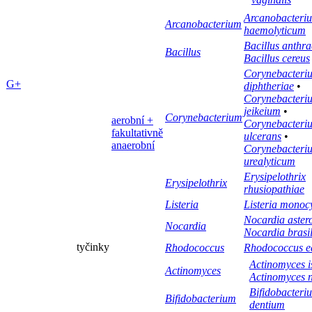
Arcanobacteri
Arcanobacterium
haemolyticum
Bacillus anthra
Bacillus
Bacillus cereus
Corynebacteri
G+
diphtheriae
•
Corynebacteri
jeikeium
•
Corynebacterium
aerobní +
Corynebacteri
fakultativně
ulcerans
•
anaerobní
Corynebacteri
urealyticum
Erysipelothrix
Erysipelothrix
rhusiopathiae
Listeria
Listeria monoc
Nocardia aster
Nocardia
Nocardia brasil
tyčinky
Rhodococcus
Rhodococcus e
Actinomyces i
Actinomyces
Actinomyces n
Bifidobacteri
Bifidobacterium
dentium