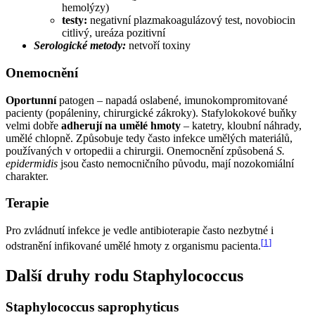
hemolýzy)
testy:
negativní plazmakoagulázový test, novobiocin
citlivý, ureáza pozitivní
Serologické metody:
netvoří toxiny
Onemocnění
Oportunní
patogen – napadá oslabené, imunokompromitované
pacienty (popáleniny, chirurgické zákroky). Stafylokokové buňky
velmi dobře
adherují
na umělé hmoty
– katetry, kloubní náhrady,
umělé chlopně. Způsobuje tedy často infekce umělých materiálů,
používaných v ortopedii a chirurgii. Onemocnění způsobená
S.
epidermidis
jsou často nemocničního původu, mají nozokomiální
charakter.
Terapie
Pro zvládnutí infekce je vedle antibioterapie často nezbytné i
[
1
]
odstranění infikované umělé hmoty z organismu pacienta.
Další druhy rodu Staphylococcus
Staphylococcus saprophyticus