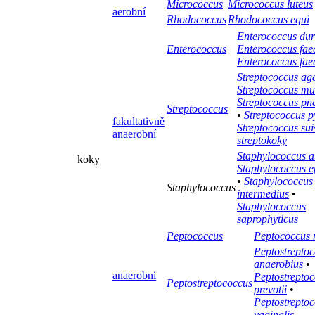
Micrococcus
Micrococcus luteus
aerobní
Rhodococcus
Rhodococcus equi
Enterococcus du
Enterococcus
Enterococcus faec
Enterococcus fa
Streptococcus ag
Streptococcus mu
Streptococcus p
Streptococcus
•
Streptococcus 
fakultativně
Streptococcus sui
anaerobní
streptokoky
Staphylococcus a
koky
Staphylococcus e
•
Staphylococcus
Staphylococcus
intermedius
•
Staphylococcus
saprophyticus
Peptococcus
Peptococcus 
Peptostrepto
anaerobius
•
anaerobní
Peptostrepto
Peptostreptococcus
prevotii
•
Peptostrepto
vaginalis