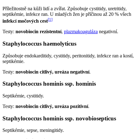
Příležitostně na kůži lidí a zvířat. Způsobuje cystitidy, uretritidy,
septikémie, infekce ran. U mladých žen je příčinou až 20 % všech
[
1
]
infekcí močových cest
Testy:
novobiocin rezistentní
,
plazmakoaguláza
negativní.
Staphylococcus haemolyticus
Způsobuje endokarditidy, cystitidy, peritonitidy, infekce ran a kostí,
septikémie.
Testy:
novobiocin citlivý, ureáza negativní
.
Staphylococcus hominis ssp. hominis
Septikémie, cystitidy.
Testy:
novobiocin citlivý, ureáza pozitivní
.
Staphylococcus hominis ssp. novobiosepticus
Septikémie, sepse, meningitidy.