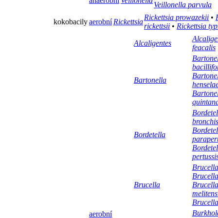
anaerobní
Veillonella
Veillonella parvula
Rickettsia prowazekii
•
kokobacily
aerobní
Rickettsia
rickettsii
•
Rickettsia typ
Alcalige
Alcaligentes
feacalis
Bartone
bacillif
Bartone
Bartonella
hensela
Bartone
quintan
Bordetel
bronchis
Bordetel
Bordetella
parapert
Bordetel
pertussi
Brucella
Brucella
Brucella
Brucell
melitens
Brucella
Burkhol
aerobní