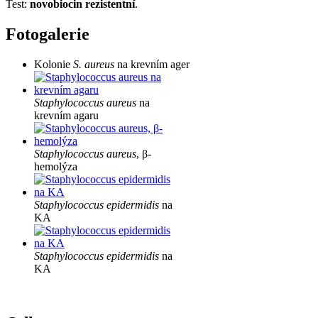
Test:
novobiocin rezistentní
.
Fotogalerie
Kolonie
S. aureus
na krevním ager
Staphylococcus aureus
na
krevním agaru
Staphylococcus aureus
, β-
hemolýza
Staphylococcus epidermidis
na
KA
Staphylococcus epidermidis
na
KA