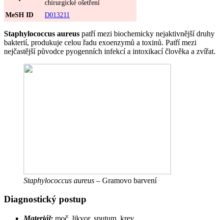
chirurgické ošetření
MeSH ID
D013211
Staphylococcus aureus
patří mezi biochemicky nejaktivnější druhy
bakterií, produkuje celou řadu exoenzymů a toxinů. Patří mezi
nejčastější původce pyogenních infekcí a intoxikací člověka a zvířat.
Staphylococcus aureus
– Gramovo barvení
Diagnostický postup
Materiál:
moč, likvor, sputum, krev