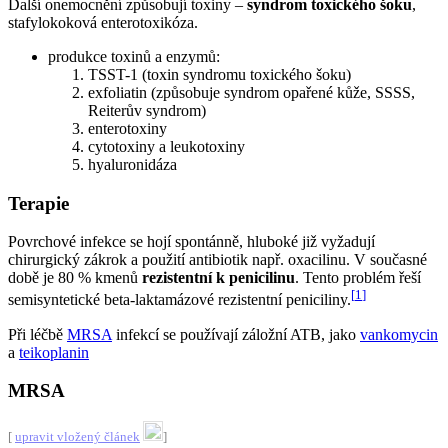
Další onemocnění způsobují toxiny –
syndrom toxického šoku
,
stafylokoková enterotoxikóza.
produkce toxinů a enzymů:
TSST-1 (toxin syndromu toxického šoku)
exfoliatin (způsobuje syndrom opařené kůže, SSSS,
Reiterův syndrom)
enterotoxiny
cytotoxiny a leukotoxiny
hyaluronidáza
Terapie
Povrchové infekce se hojí spontánně, hluboké již vyžadují
chirurgický zákrok a použití antibiotik např. oxacilinu. V současné
době je 80 % kmenů
rezistentní k penicilinu
. Tento problém řeší
[
1
]
semisyntetické beta-laktamázové rezistentní peniciliny.
Při léčbě
MRSA
infekcí se používají záložní ATB, jako
vankomycin
a
teikoplanin
MRSA
[
upravit vložený článek
]