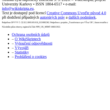
Univerzity Karlovy • ISSN 1804-6517 • e-mail:
info@wikiskripta.eu
.
Text je dostupný pod licencí
Creative Commons Uveďte původ 4.0
při dodržení případných
autorských práv
a
dalších podmínek
.
Podpořeno OP VVV č. CZ.02.2.69/0.0/0.0/16_015/0002362. Podpořeno z projektu „Transformace pro VŠ na UK“, financovaného z
Národního plánu obnovy, registrační číslo NPO_UK_MSMT-16602/2022.
Ochrana osobních údajů
–
O WikiSkriptech
–
Vyloučení odpovědnosti
–
Vývojáři
–
Statistiky
–
Prohlášení o cookies