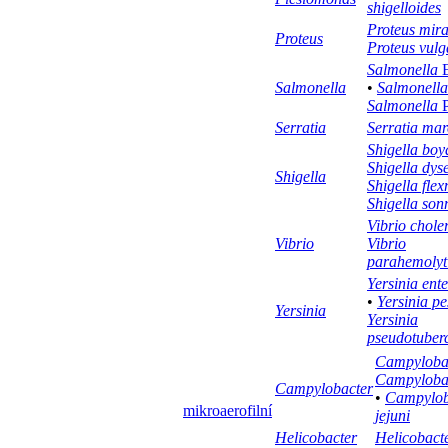
shigelloides
Proteus mira
Proteus
Proteus vulg
Salmonella
E
Salmonella
•
Salmonella
Salmonella
P
Serratia
Serratia mar
Shigella boy
Shigella dys
Shigella
Shigella flex
Shigella son
Vibrio chole
Vibrio
Vibrio
parahemolyt
Yersinia ente
•
Yersinia pe
Yersinia
Yersinia
pseudotuberc
Campylobac
Campylobac
Campylobacter
•
Campylob
mikroaerofilní
jejuni
Helicobacter
Helicobacte