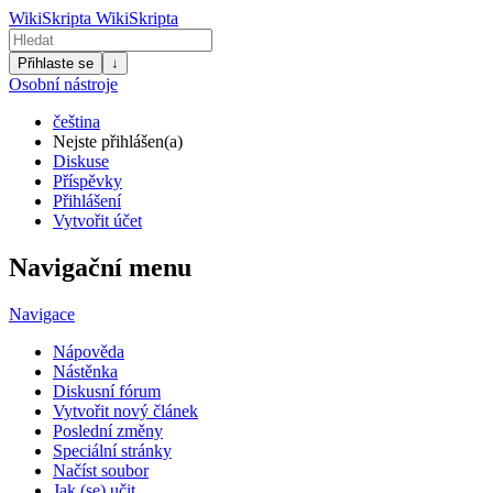
WikiSkripta
WikiSkripta
Přihlaste se
↓
Osobní nástroje
čeština
Nejste přihlášen(a)
Diskuse
Příspěvky
Přihlášení
Vytvořit účet
Navigační menu
Navigace
Nápověda
Nástěnka
Diskusní fórum
Vytvořit nový článek
Poslední změny
Speciální stránky
Načíst soubor
Jak (se) učit