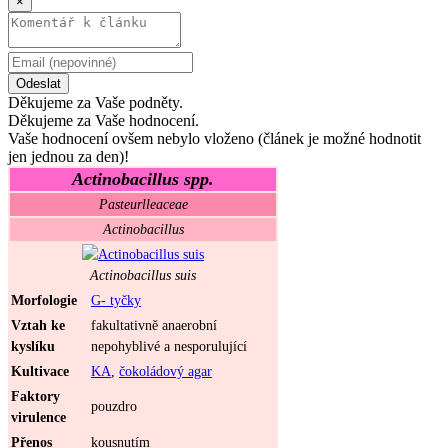
×
Odeslat
Děkujeme za Vaše podněty.
Děkujeme za Vaše hodnocení.
Vaše hodnocení ovšem nebylo vloženo (článek je možné hodnotit
jen jednou za den)!
Actinobacillus spp.
Pasteurlleaceae
Actinobacillus
Actinobacillus suis
Morfologie
G- tyčky
Vztah ke
fakultativně anaerobní
kyslíku
nepohyblivé a nesporulující
Kultivace
KA
,
čokoládový agar
Faktory
pouzdro
virulence
Přenos
kousnutím