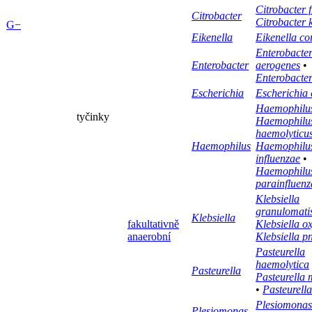
Citrobacter 
Citrobacter
Citrobacter 
G−
Eikenella
Eikenella co
Enterobacte
Enterobacter
aerogenes
•
Enterobacter
Escherichia
Escherichia 
Haemophilus
tyčinky
Haemophilu
haemolyticu
Haemophilus
Haemophilu
influenzae
•
Haemophilu
parainfluenz
Klebsiella
granulomati
Klebsiella
fakultativně
Klebsiella o
anaerobní
Klebsiella 
Pasteurella
haemolytica
Pasteurella
Pasteurella 
•
Pasteurell
Plesiomonas
Plesiomonas