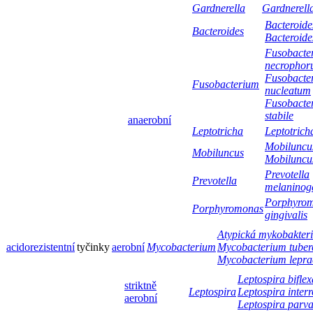
Gardnerella
Gardnerella
Bacteroides
Bacteroides
Bacteroide
Fusobacte
necropho
Fusobacte
Fusobacterium
nucleatum
Fusobacte
stabile
anaerobní
Leptotricha
Leptotrich
Mobiluncus
Mobiluncus
Mobiluncus
Prevotella
Prevotella
melaninog
Porphyro
Porphyromonas
gingivalis
Atypická mykobakter
acidorezistentní
tyčinky
aerobní
Mycobacterium
Mycobacterium tuberc
Mycobacterium lepra
Leptospira biflex
striktně
Leptospira
Leptospira inter
aerobní
Leptospira parv