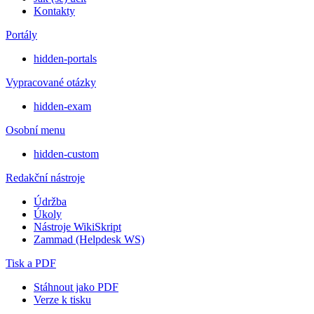
Kontakty
Portály
hidden-portals
Vypracované otázky
hidden-exam
Osobní menu
hidden-custom
Redakční nástroje
Údržba
Úkoly
Nástroje WikiSkript
Zammad (Helpdesk WS)
Tisk a PDF
Stáhnout jako PDF
Verze k tisku