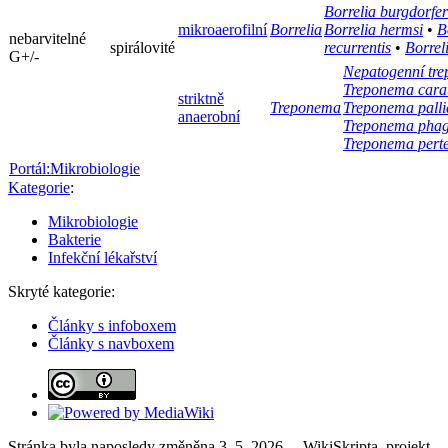
Borrelia burgdorfer
mikroaerofilní
Borrelia
Borrelia hermsi
•
B
nebarvitelné
spirálovité
recurrentis
•
Borrel
G+/-
Nepatogenní tr
Treponema cara
striktně
Treponema
Treponema pall
anaerobní
Treponema phag
Treponema pert
Portál:Mikrobiologie
Kategorie
:
Mikrobiologie
Bakterie
Infekční lékařství
Skryté kategorie:
Články s infoboxem
Články s navboxem
Stránka byla naposledy změněna 3. 5. 2026. – WikiSkripta, projekt