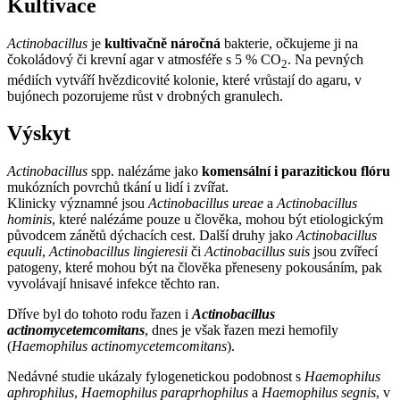
Kultivace
Actinobacillus
je
kultivačně náročná
bakterie, očkujeme ji na
čokoládový či krevní agar v atmosféře s 5 % CO
. Na pevných
2
médiích vytváří hvězdicovité kolonie, které vrůstají do agaru, v
bujónech pozorujeme růst v drobných granulech.
Výskyt
Actinobacillus
spp. nalézáme jako
komensální i parazitickou flóru
mukózních povrchů tkání u lidí i zvířat.
Klinicky významné jsou
Actinobacillus ureae
a
Actinobacillus
hominis
, které nalézáme pouze u člověka, mohou být etiologickým
původcem zánětů dýchacích cest. Další druhy jako
Actinobacillus
equuli
,
Actinobacillus lingieresii
či
Actinobacillus suis
jsou zvířecí
patogeny, které mohou být na člověka přeneseny pokousáním, pak
vyvolávají hnisavé infekce těchto ran.
Dříve byl do tohoto rodu řazen i
Actinobacillus
actinomycetemcomitans
, dnes je však řazen mezi hemofily
(
Haemophilus actinomycetemcomitans
).
Nedávné studie ukázaly fylogenetickou podobnost s
Haemophilus
aphrophilus
,
Haemophilus paraprhophilus
a
Haemophilus segnis
, v