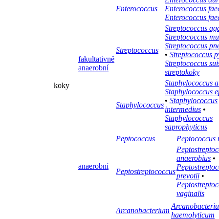
Enterococcus
Enterococcus faec
Enterococcus fa
Streptococcus ag
Streptococcus mu
Streptococcus p
Streptococcus
•
Streptococcus 
fakultativně
Streptococcus sui
anaerobní
streptokoky
Staphylococcus a
koky
Staphylococcus e
•
Staphylococcus
Staphylococcus
intermedius
•
Staphylococcus
saprophyticus
Peptococcus
Peptococcus 
Peptostrepto
anaerobius
•
anaerobní
Peptostrepto
Peptostreptococcus
prevotii
•
Peptostrepto
vaginalis
Arcanobacteri
Arcanobacterium
haemolyticum