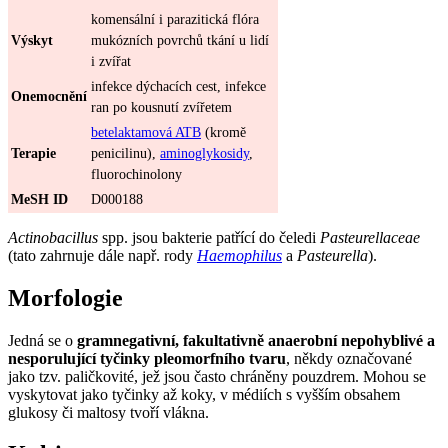
komensální i parazitická flóra
Výskyt
mukózních povrchů tkání u lidí
i zvířat
infekce dýchacích cest, infekce
Onemocnění
ran po kousnutí zvířetem
betelaktamová ATB
(kromě
Terapie
penicilinu),
aminoglykosidy
,
fluorochinolony
MeSH ID
D000188
Actinobacillus
spp. jsou bakterie patřící do čeledi
Pasteurellaceae
(tato zahrnuje dále např. rody
Haemophilus
a
Pasteurella
).
Morfologie
Jedná se o
gramnegativní, fakultativně anaerobní nepohyblivé a
nesporulující tyčinky pleomorfního tvaru
, někdy označované
jako tzv. paličkovité, jež jsou často chráněny pouzdrem. Mohou se
vyskytovat jako tyčinky až koky, v médiích s vyšším obsahem
glukosy či maltosy tvoří vlákna.