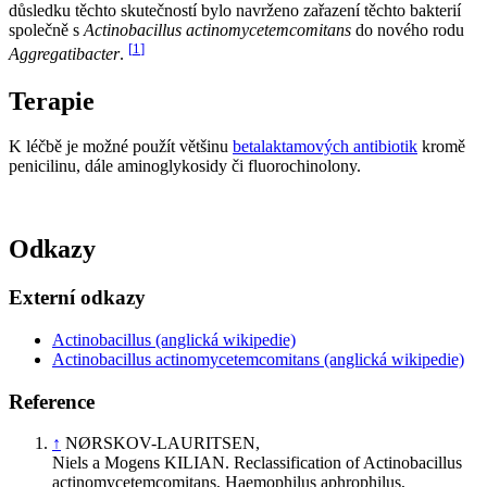
důsledku těchto skutečností bylo navrženo zařazení těchto bakterií
společně s
Actinobacillus actinomycetemcomitans
do nového rodu
[
1
]
Aggregatibacter
.
Terapie
K léčbě je možné použít většinu
betalaktamových antibiotik
kromě
penicilinu, dále aminoglykosidy či fluorochinolony.
Odkazy
Externí odkazy
Actinobacillus (anglická wikipedie)
Actinobacillus actinomycetemcomitans (anglická wikipedie)
Reference
↑
NØRSKOV-LAURITSEN,
Niels a Mogens KILIAN. Reclassification of Actinobacillus
actinomycetemcomitans, Haemophilus aphrophilus,