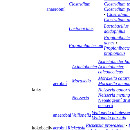
Clostridium
Clostridium te
anaerobní
Clostridium p
•
Clostridium
Clostridium u
Lactobacillus
Lactobacillus
acidophilus
Propionibact
acnes
•
Propionibacterium
Propionibact
propionicus
Acinetobacter b
Acinetobacter
Acinetobacter
calcoaceticus
Moraxella catarr
Moraxella
aerobní
Moraxella lacun
koky
Neisseria gonor
Neisseria meningi
Neisseria
Nepatogenní dru
neisserií
Veillonella alcalesce
anaerobní
Veillonella
Veillonella parvula
Rickettsia prowazekii
•
kokobacily
aerobní
Rickettsia