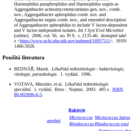
Haemophilus paraphrophilus and Haemophilus segnis as
Aggregatibacter actinomycetemcomitans gen. nov., comb.
nov., Aggregatibacter aphrophilus comb. nov. and
Aggregatibacter segnis comb. nov., and emended description
of Aggregatibacter aphrophilus to include V factor-dependent
and V factor-independent isolates.
Int J Syst Evol Microbiol
[online]
.
2006, vol. 56, no. Pt 9, s. 2135-46, dostupné také
z <
https://www.ncbi.nlm.nih.gov/pubmed/16957111
>. ISSN
1466-5026.
Použitá literatura
BEDNÁŘ, Marek.
Lékařská mikrobiologie : bakteriologie,
virologie, parazitologie.
1. vydání. 1996.
VOTAVA, Miroslav, et al.
Lékařská mikrobiologie
speciální.
1. vydání. Brno : Neptun, 2003. 495 s.
ISBN
80-902896-6-5
.
Bakterie
Micrococcus
Micrococcus luteus
aerobní
Rhodococcus
Rhodococcus equi
Enterococcus du