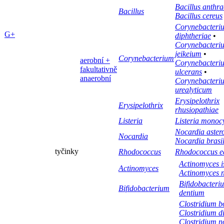
Bacillus anthra
Bacillus
Bacillus cereus
Corynebacteri
G+
diphtheriae
•
Corynebacteri
jeikeium
•
Corynebacterium
aerobní +
Corynebacteri
fakultativně
ulcerans
•
anaerobní
Corynebacteri
urealyticum
Erysipelothrix
Erysipelothrix
rhusiopathiae
Listeria
Listeria monoc
Nocardia aster
Nocardia
Nocardia brasil
tyčinky
Rhodococcus
Rhodococcus e
Actinomyces i
Actinomyces
Actinomyces n
Bifidobacteri
Bifidobacterium
dentium
Clostridium b
Clostridium dif
Clostridium n