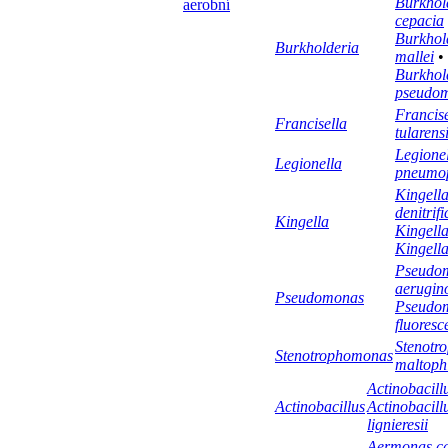
Burkhol
aerobní
cepacia
Burkhol
Burkholderia
mallei
•
Burkhol
pseudom
Francise
Francisella
tularens
Legione
Legionella
pneumop
Kingell
denitrif
Kingella
Kingell
Kingella
Pseudo
aerugin
Pseudomonas
Pseudo
fluoresc
Stenotr
Stenotrophomonas
maltophi
Actinobacill
Actinobacillus
Actinobacill
lignieresii
Aermonas ca