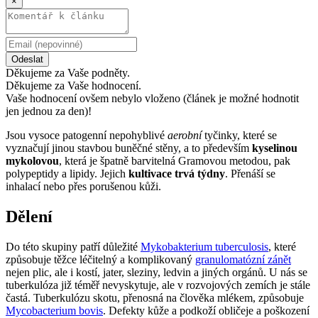
×
Odeslat
Děkujeme za Vaše podněty.
Děkujeme za Vaše hodnocení.
Vaše hodnocení ovšem nebylo vloženo (článek je možné hodnotit
jen jednou za den)!
Jsou vysoce patogenní nepohyblivé
aerobní
tyčinky, které se
vyznačují jinou stavbou buněčné stěny, a to především
kyselinou
mykolovou
, která je špatně barvitelná Gramovou metodou, pak
polypeptidy a lipidy. Jejich
kultivace trvá týdny
. Přenáší se
inhalací nebo přes porušenou kůži.
Dělení
Do této skupiny patří důležité
Mykobakterium tuberculosis
, které
způsobuje těžce léčitelný a komplikovaný
granulomatózní zánět
nejen plic, ale i kostí, jater, sleziny, ledvin a jiných orgánů. U nás se
tuberkulóza již téměř nevyskytuje, ale v rozvojových zemích je stále
častá. Tuberkulózu skotu, přenosná na člověka mlékem, způsobuje
Mycobacterium bovis
. Defekty kůže a podkoží obličeje a poškození