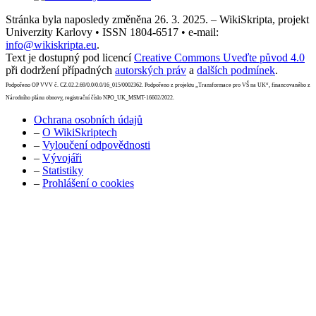
Stránka byla naposledy změněna 26. 3. 2025. – WikiSkripta, projekt
Univerzity Karlovy • ISSN 1804-6517 • e-mail:
info@wikiskripta.eu
.
Text je dostupný pod licencí
Creative Commons Uveďte původ 4.0
při dodržení případných
autorských práv
a
dalších podmínek
.
Podpořeno OP VVV č. CZ.02.2.69/0.0/0.0/16_015/0002362. Podpořeno z projektu „Transformace pro VŠ na UK“, financovaného z
Národního plánu obnovy, registrační číslo NPO_UK_MSMT-16602/2022.
Ochrana osobních údajů
–
O WikiSkriptech
–
Vyloučení odpovědnosti
–
Vývojáři
–
Statistiky
–
Prohlášení o cookies