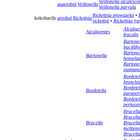
Veillonella alcalesce
anaerobní
Veillonella
Veillonella parvula
Rickettsia prowazekii
•
kokobacily
aerobní
Rickettsia
rickettsii
•
Rickettsia typ
Alcalige
Alcaligentes
feacalis
Bartone
bacillif
Bartone
Bartonella
hensela
Bartone
quintan
Bordetel
bronchis
Bordetel
Bordetella
parapert
Bordetel
pertussi
Brucella
Brucella
Brucella
Brucell
melitens
Brucella