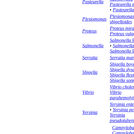
Pasteurella
Pasteurella 
•
Pasteurell
Plesiomonas
Plesiomonas
shigelloides
Proteus mira
Proteus
Proteus vulg
Salmonella
E
Salmonella
•
Salmonella
Salmonella
P
Serratia
Serratia mar
Shigella boy
Shigella dys
Shigella
Shigella flex
Shigella son
Vibrio chole
Vibrio
Vibrio
parahemolyt
Yersinia ente
•
Yersinia pe
Yersinia
Yersinia
pseudotuberc
Campylobac
Campylobac