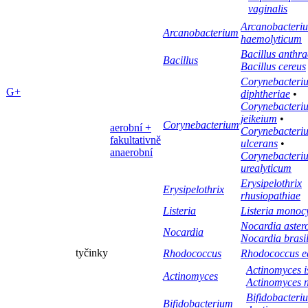
vaginalis
Arcanobacteri
Arcanobacterium
haemolyticum
Bacillus anthra
Bacillus
Bacillus cereus
Corynebacteri
G+
diphtheriae
•
Corynebacteri
jeikeium
•
Corynebacterium
aerobní +
Corynebacteri
fakultativně
ulcerans
•
anaerobní
Corynebacteri
urealyticum
Erysipelothrix
Erysipelothrix
rhusiopathiae
Listeria
Listeria monoc
Nocardia aster
Nocardia
Nocardia brasil
tyčinky
Rhodococcus
Rhodococcus e
Actinomyces i
Actinomyces
Actinomyces n
Bifidobacteri
Bifidobacterium