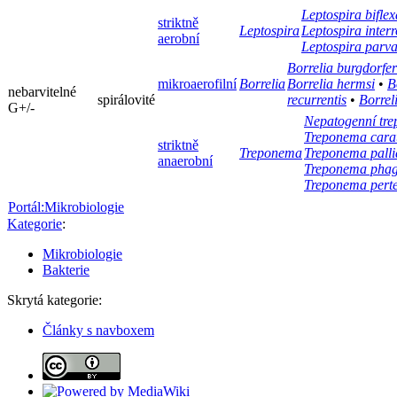
Leptospira biflex
striktně
Leptospira
Leptospira inter
aerobní
Leptospira parv
Borrelia burgdorfer
mikroaerofilní
Borrelia
Borrelia hermsi
•
B
nebarvitelné
spirálovité
recurrentis
•
Borrel
G+/-
Nepatogenní tr
Treponema cara
striktně
Treponema
Treponema pall
anaerobní
Treponema phag
Treponema pert
Portál:Mikrobiologie
Kategorie
:
Mikrobiologie
Bakterie
Skrytá kategorie:
Články s navboxem