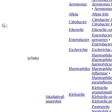
Aeromonas
Aeromonas h
•
Aeromonas
Afipia
Afipia felis
Citrobacter 
Citrobacter
Citrobacter 
G−
Eikenella
Eikenella co
Enterobacte
Enterobacter
aerogenes
•
Enterobacter
Escherichia
Escherichia 
Haemophilus
tyčinky
Haemophilu
haemolyticu
Haemophilus
Haemophilu
influenzae
•
Haemophilu
parainfluenz
Klebsiella
granulomati
Klebsiella
fakultativně
Klebsiella o
anaerobní
Klebsiella 
Pasteurella
haemolytica