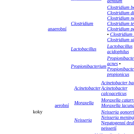
dentium
Clostridium b
Clostridium dif
Clostridium n
Clostridium
Clostridium te
anaerobní
Clostridium p
•
Clostridium
Clostridium u
Lactobacillus
Lactobacillus
acidophilus
Propionibact
acnes
•
Propionibacterium
Propionibact
propionicus
Acinetobacter b
Acinetobacter
Acinetobacter
calcoaceticus
Moraxella catarr
Moraxella
aerobní
Moraxella lacun
koky
Neisseria gonor
Neisseria meningi
Neisseria
Nepatogenní dru
neisserií