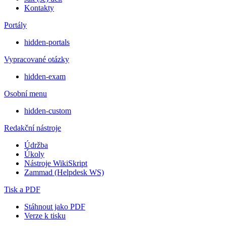
Kontakty
Portály
hidden-portals
Vypracované otázky
hidden-exam
Osobní menu
hidden-custom
Redakční nástroje
Údržba
Úkoly
Nástroje WikiSkript
Zammad (Helpdesk WS)
Tisk a PDF
Stáhnout jako PDF
Verze k tisku