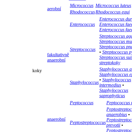
Micrococcus
Micrococcus luteus
aerobní
Rhodococcus
Rhodococcus equi
Enterococcus du
Enterococcus
Enterococcus faec
Enterococcus fa
Streptococcus ag
Streptococcus mu
Streptococcus p
Streptococcus
•
Streptococcus 
fakultativně
Streptococcus sui
anaerobní
streptokoky
Staphylococcus a
koky
Staphylococcus e
•
Staphylococcus
Staphylococcus
intermedius
•
Staphylococcus
saprophyticus
Peptococcus
Peptococcus 
Peptostrepto
anaerobius
•
anaerobní
Peptostrepto
Peptostreptococcus
prevotii
•
Peptostrepto