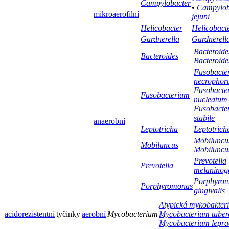
Campylobacter
•
Campylob
mikroaerofilní
jejuni
Helicobacter
Helicobacte
Gardnerella
Gardnerella
Bacteroides
Bacteroides
Bacteroide
Fusobacte
necropho
Fusobacte
Fusobacterium
nucleatum
Fusobacte
stabile
anaerobní
Leptotricha
Leptotrich
Mobiluncus
Mobiluncus
Mobiluncus
Prevotella
Prevotella
melaninog
Porphyro
Porphyromonas
gingivalis
Atypická mykobakter
acidorezistentní
tyčinky
aerobní
Mycobacterium
Mycobacterium tuberc
Mycobacterium lepra