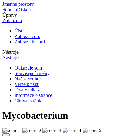
Jmenné prostory
Stránka
Diskuse
Úpravy
Zobrazení
Číst
Zobrazit zdroj
Zobrazit historii
Nástroje
Nástroje
Odkazuje sem
Související změny
Načíst soubor
Verze k tisku
Trvalý odkaz
Informace o stránce
Citovat stránku
Mycobacterium