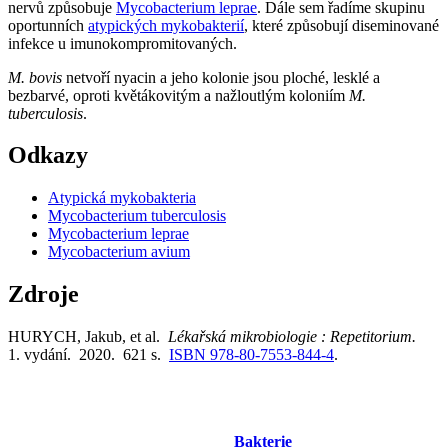
nervů způsobuje
Mycobacterium leprae
. Dále sem řadíme skupinu
oportunních
atypických mykobakterií
, které způsobují diseminované
infekce u imunokompromitovaných.
M. bovis
netvoří nyacin a jeho kolonie jsou ploché, lesklé a
bezbarvé, oproti květákovitým a nažloutlým koloniím
M.
tuberculosis
.
Odkazy
Atypická mykobakteria
Mycobacterium tuberculosis
Mycobacterium leprae
Mycobacterium avium
Zdroje
HURYCH, Jakub, et al.
Lékařská mikrobiologie : Repetitorium.
1. vydání. 2020. 621 s.
ISBN 978-80-7553-844-4
.
Bakterie