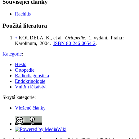
Související články
Rachitis
Použitá literatura
↑
KOUDELA, K., et al.
Ortopedie.
1. vydání. Praha :
Karolinum, 2004.
ISBN 80-246-0654-2
.
Kategorie
:
Heslo
Ortopedie
Radiodiagnostika
Endokrinologie
Vnitřní lékařství
Skrytá kategorie:
Vložené články