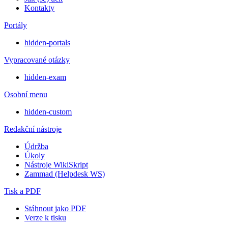
Kontakty
Portály
hidden-portals
Vypracované otázky
hidden-exam
Osobní menu
hidden-custom
Redakční nástroje
Údržba
Úkoly
Nástroje WikiSkript
Zammad (Helpdesk WS)
Tisk a PDF
Stáhnout jako PDF
Verze k tisku