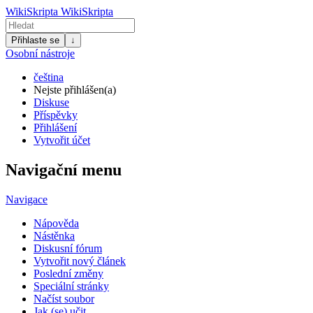
WikiSkripta
WikiSkripta
Přihlaste se
↓
Osobní nástroje
čeština
Nejste přihlášen(a)
Diskuse
Příspěvky
Přihlášení
Vytvořit účet
Navigační menu
Navigace
Nápověda
Nástěnka
Diskusní fórum
Vytvořit nový článek
Poslední změny
Speciální stránky
Načíst soubor
Jak (se) učit