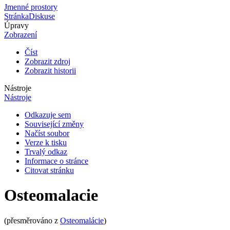
Jmenné prostory
Stránka
Diskuse
Úpravy
Zobrazení
Číst
Zobrazit zdroj
Zobrazit historii
Nástroje
Nástroje
Odkazuje sem
Související změny
Načíst soubor
Verze k tisku
Trvalý odkaz
Informace o stránce
Citovat stránku
Osteomalacie
(přesměrováno z
Osteomalácie
)