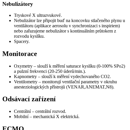
Nebulizátory
Tryskové X ultrazvukové.
Nebulizátor lze připojit buď na koncovku stlačeného plynu u
ventilátoru (aplikace aerosolu v synchronizaci s inspiriem)
nebo zařazujeme nebulizátor s kontinuálním průtokem z
rozvodu kyslíku.
Spacery.
Monitorace
Oxymetry – slouží k měření saturace kyslíku (0-100% SPo2)
a pulzní frekvenci (20-250 úderů/min.).
Kapnometry – slouží k měření vydechovaného CO2.
Ventilometry – monitorují ventilační parametry v okruhu
anesteziologických přístrojů (VENAR,ANEMAT,N8).
Odsávací zařízení
Centrální – centrální rozvod.
Mobilní – mechanická X elektrická.
ECMO