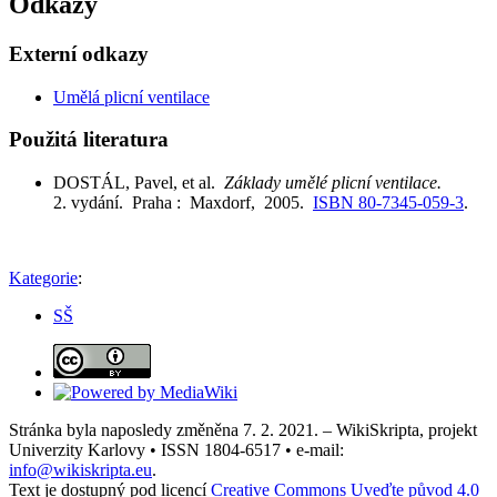
Odkazy
Externí odkazy
Umělá plicní ventilace
Použitá literatura
DOSTÁL, Pavel, et al.
Základy umělé plicní ventilace.
2. vydání. Praha : Maxdorf, 2005.
ISBN 80-7345-059-3
.
Kategorie
:
SŠ
Stránka byla naposledy změněna 7. 2. 2021. – WikiSkripta, projekt
Univerzity Karlovy • ISSN 1804-6517 • e-mail:
info@wikiskripta.eu
.
Text je dostupný pod licencí
Creative Commons Uveďte původ 4.0