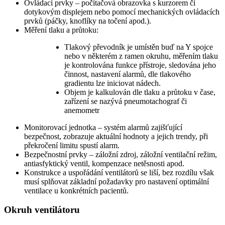
Ovládací prvky – počítačová obrazovka s kurzorem či
dotykovým displejem nebo pomocí mechanických ovládacích
prvků (páčky, knoflíky na točení apod.).
Měření tlaku a průtoku:
Tlakový převodník je umístěn buď na Y spojce
nebo v některém z ramen okruhu, měřením tlaku
je kontrolována funkce přístroje, sledována jeho
činnost, nastavení alarmů, dle tlakového
gradientu lze iniciovat nádech.
Objem je kalkulován dle tlaku a průtoku v čase,
zařízení se nazývá pneumotachograf či
anemometr
Monitorovací jednotka – systém alarmů zajišťující
bezpečnost, zobrazuje aktuální hodnoty a jejich trendy, při
překročení limitu spustí alarm.
Bezpečnostní prvky – záložní zdroj, záložní ventilační režim,
antiasfyktický ventil, kompenzace netěsnosti apod.
Konstrukce a uspořádání ventilátorů se liší, bez rozdílu však
musí splňovat základní požadavky pro nastavení optimální
ventilace u konkrétních pacientů.
Okruh ventilátoru