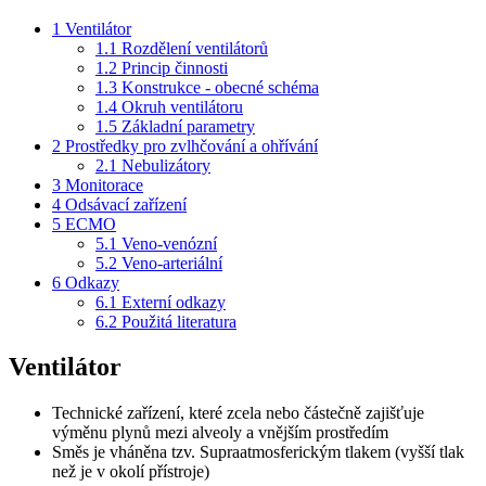
1
Ventilátor
1.1
Rozdělení ventilátorů
1.2
Princip činnosti
1.3
Konstrukce - obecné schéma
1.4
Okruh ventilátoru
1.5
Základní parametry
2
Prostředky pro zvlhčování a ohřívání
2.1
Nebulizátory
3
Monitorace
4
Odsávací zařízení
5
ECMO
5.1
Veno-venózní
5.2
Veno-arteriální
6
Odkazy
6.1
Externí odkazy
6.2
Použitá literatura
Ventilátor
Technické zařízení, které zcela nebo částečně zajišťuje
výměnu plynů mezi alveoly a vnějším prostředím
Směs je vháněna tzv. Supraatmosferickým tlakem (vyšší tlak
než je v okolí přístroje)