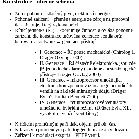
Konstrukce - obecné schéma
Zdroj pohonu – stlačený plyn, elektrická energie.
Pohonné zařízení – přeměna energie ze zdroje na pracovní
tlak přístroje, který vykoná práci.
Řídící jednotka (ŘJ) – koordinuje činnosti a ovládá pohonné
zařízení, dle konstrukce určována generace ventilátorů;
hardware a software → generace přístrojů.
I. Generace – ŘJ pouze mechanická (Chirolog 1,
Dräger Oxylog 1000).
II. Generace – ŘJ částečně elektronická, jsou zde
již jednoduché alarmy (soudobé anesteziologické
přístroje, Dräger Oxylog 2000).
III. Generace – mikroprocesor umožňující
elektronickou zpětnou vazbu a regulaci řídících
ventilů na základě snímaných údajů (Dräger
Evita2, Puritan Bennett 7200).
IV. Generace – multiprocesorové ventilátory
umožňující hybridní režimy (Dräger Evita XL,
vysokofrekvenční ventilátory).
K řídícím proměnným patří tlak, objem, průtok, čas.
K fázovým proměnným patří trigger, limitace a cyklování.
Zařízení k modulaci exspiria – PEEP ventil.