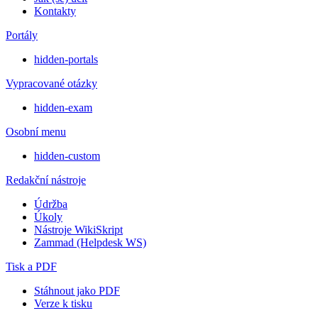
Kontakty
Portály
hidden-portals
Vypracované otázky
hidden-exam
Osobní menu
hidden-custom
Redakční nástroje
Údržba
Úkoly
Nástroje WikiSkript
Zammad (Helpdesk WS)
Tisk a PDF
Stáhnout jako PDF
Verze k tisku