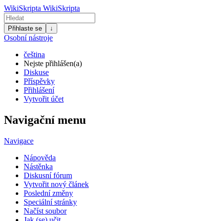
WikiSkripta
WikiSkripta
Přihlaste se
↓
Osobní nástroje
čeština
Nejste přihlášen(a)
Diskuse
Příspěvky
Přihlášení
Vytvořit účet
Navigační menu
Navigace
Nápověda
Nástěnka
Diskusní fórum
Vytvořit nový článek
Poslední změny
Speciální stránky
Načíst soubor
Jak (se) učit