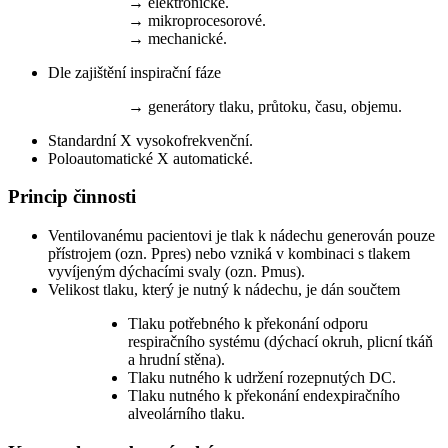
→ elektronické.
→ mikroprocesorové.
→ mechanické.
Dle zajištění inspirační fáze
→ generátory tlaku, průtoku, času, objemu.
Standardní X vysokofrekvenční.
Poloautomatické X automatické.
Princip činnosti
Ventilovanému pacientovi je tlak k nádechu generován pouze
přístrojem (ozn. Ppres) nebo vzniká v kombinaci s tlakem
vyvíjeným dýchacími svaly (ozn. Pmus).
Velikost tlaku, který je nutný k nádechu, je dán součtem
Tlaku potřebného k překonání odporu
respiračního systému (dýchací okruh, plicní tkáň
a hrudní stěna).
Tlaku nutného k udržení rozepnutých DC.
Tlaku nutného k překonání endexpiračního
alveolárního tlaku.