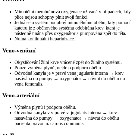
Mimotělní membránová oxygenace užívaná v případech, kdy
plíce nejsou schopny plnit svojí funkci.
Jedná se o systém podobný mimotělnímu oběhu, kdy pomocí
katetru je z oběhového systému odebírána krev, která je
následně hnána přes oxygenátor a pumpována zpět do těla.
Nutná kontinuální heparinizace.
Veno-venózní
Okysličování žilní krve vrácené zpět do žilního systému.
Pouze výměna plynů, nejde o podporu oběhu.
Odvodná kanyla je v pravé vena jugularis interna → krev
nasávána do pumpy → oxygenátor → návrat do oběhu do
vena femoralis.
Veno-arteriální
Výměna plynů i podpora oběhu.
Odvodná kanyla v v pravé v. jugularis interna → krev
nasávána do pumpy → oxygenátor → návrat do oběhu
pacienta pravou a. carotis communis.