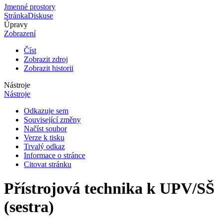
Jmenné prostory
Stránka
Diskuse
Úpravy
Zobrazení
Číst
Zobrazit zdroj
Zobrazit historii
Nástroje
Nástroje
Odkazuje sem
Související změny
Načíst soubor
Verze k tisku
Trvalý odkaz
Informace o stránce
Citovat stránku
Přístrojová technika k UPV/SŠ
(sestra)