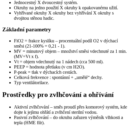
Jednocestný X dvoucestný systém.
Okruhy na jedno použití X okruhy k opakovanému užití.
Vyhřívané okruhy X okruhy bez vyhřívání X okruhy s
dvojitou stěnou hadic.
Základní parametry
FiO2 = frakce kyslíku – procentuální podíl O2 v dýchací
směsi (21-100% = 0,21 - 1).
MV = minutový objem – množství směsi vdechnuté za 1 min.
(MV=Vt x f).
Vt = objem vdechnutý na 1 nádech (cca 500 ml).
PEEP = hodnota přetlaku (v cm H2O).
P-peak = tlak v dýchacích cestách.
Celková frekvence : spontánní + „umělé“ dechy.
Typ ventilátorilace.
Prostředky pro zvlhčování a ohřívání
Aktivní zvlhčování – směs proudí přes komorový systém, kde
dojte k jejímu ohřátí a zvlhčení sterilní vodou.
Pasivní zvlhčování – do okruhu zařazen výměník vlhkosti a
tepla (HME filr).