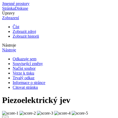
Jmenné prostory
Stránka
Diskuse
Úpravy
Zobrazení
Číst
Zobrazit zdroj
Zobrazit historii
Nástroje
Nástroje
Odkazuje sem
Související změny
Načíst soubor
Verze k tisku
Trvalý odkaz
Informace o stránce
Citovat stránku
Piezoelektrický jev