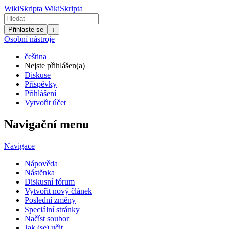
WikiSkripta
WikiSkripta
Přihlaste se
↓
Osobní nástroje
čeština
Nejste přihlášen(a)
Diskuse
Příspěvky
Přihlášení
Vytvořit účet
Navigační menu
Navigace
Nápověda
Nástěnka
Diskusní fórum
Vytvořit nový článek
Poslední změny
Speciální stránky
Načíst soubor
Jak (se) učit