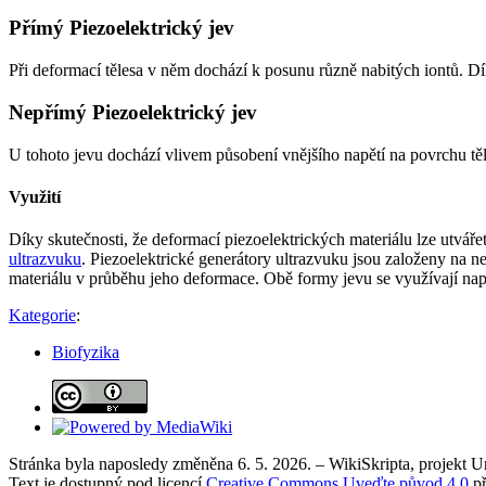
Přímý Piezoelektrický jev
Při deformací tělesa v něm dochází k posunu různě nabitých iontů. Dík
Nepřímý Piezoelektrický jev
U tohoto jevu dochází vlivem působení vnějšího napětí na povrchu těl
Využití
Díky skutečnosti, že deformací piezoelektrických materiálu lze utváře
ultrazvuku
. Piezoelektrické generátory ultrazvuku jsou založeny na 
materiálu v průběhu jeho deformace. Obě formy jevu se využívají např.
Kategorie
:
Biofyzika
Stránka byla naposledy změněna 6. 5. 2026. – WikiSkripta, projekt 
Text je dostupný pod licencí
Creative Commons Uveďte původ 4.0
př