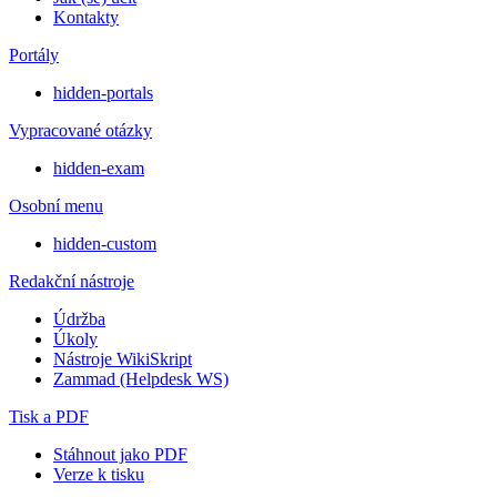
Kontakty
Portály
hidden-portals
Vypracované otázky
hidden-exam
Osobní menu
hidden-custom
Redakční nástroje
Údržba
Úkoly
Nástroje WikiSkript
Zammad (Helpdesk WS)
Tisk a PDF
Stáhnout jako PDF
Verze k tisku