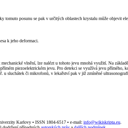
y tomuto posunu se pak v určitých oblastech krystalu může objevit elek
esa k jeho deformaci.
t mechanické vlnění, lze nalézt u tohoto jevu mnohá využití. Na základ
nepřímém piezoelektrickém jevu. Pro detekci se využívá jevu přímého, 
 u sluchátek či mikrofonů, v lekařství pak v již zmíněné ultrasonografi
Univerzity Karlovy • ISSN 1804-6517 • e-mail:
info@wikiskripta.eu
.
i dodržení případných
autorských práv
a
dalších podmínek
.