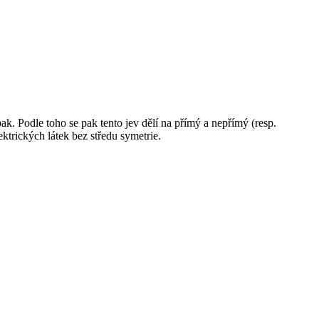
pak. Podle toho se pak tento jev dělí na přímý a nepřímý (resp.
trických látek bez středu symetrie.