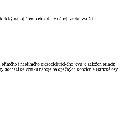
trický náboj. Tento elektrický náboj lze dál využít.
ě přímého i nepřímého piezoelektrického jevu je založen princip
kdy dochází ke vzniku náboje na opačných koncích elektrické osy
i.