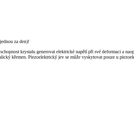
jednou za den)!
 schopnost krystalu generovat elektrické napětí při své deformaci a nao
ický křemen. Piezoelektrický jev se může vyskytovat pouze u piezoelek