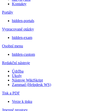
Kontakty
Portály
hidden-portals
Vypracované otázky
hidden-exam
Osobní menu
hidden-custom
Redakční nástroje
Údržba
Úkoly
Nástroje WikiSkript
Zammad (Helpdesk WS)
Tisk a PDF
Verze k tisku
Jmenné prostory