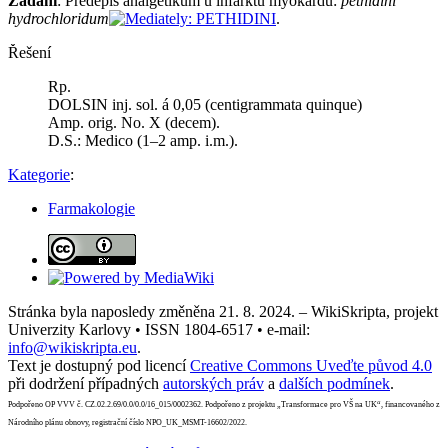
Zadání
: Předepiš analgetikum u infarktu myokardu:
pethidini
hydrochloridum
.
Řešení
Rp.
DOLSIN inj. sol. á 0,05 (centigrammata quinque)
Amp. orig. No. X (decem).
D.S.: Medico (1–2 amp. i.m.).
Kategorie
:
Farmakologie
Stránka byla naposledy změněna 21. 8. 2024. – WikiSkripta, projekt
Univerzity Karlovy • ISSN 1804-6517 • e-mail:
info@wikiskripta.eu
.
Text je dostupný pod licencí
Creative Commons Uveďte původ 4.0
při dodržení případných
autorských práv
a
dalších podmínek
.
Podpořeno OP VVV č. CZ.02.2.69/0.0/0.0/16_015/0002362. Podpořeno z projektu „Transformace pro VŠ na UK“, financovaného z
Národního plánu obnovy, registrační číslo NPO_UK_MSMT-16602/2022.