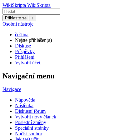
WikiSkripta
WikiSkripta
Přihlaste se
↓
Osobní nástroje
čeština
Nejste přihlášen(a)
Diskuse
Příspěvky
Přihlášení
Vytvořit účet
Navigační menu
Navigace
Nápověda
Nástěnka
Diskusní fórum
Vytvořit nový článek
Poslední změny
Speciální stránky
Načíst soubor
Jak (se) učit