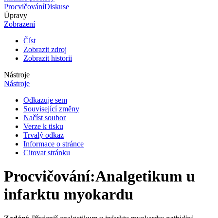
Procvičování
Diskuse
Úpravy
Zobrazení
Číst
Zobrazit zdroj
Zobrazit historii
Nástroje
Nástroje
Odkazuje sem
Související změny
Načíst soubor
Verze k tisku
Trvalý odkaz
Informace o stránce
Citovat stránku
Procvičování
:
Analgetikum u
infarktu myokardu