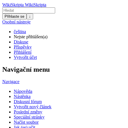
WikiSkripta
WikiSkripta
Přihlaste se
↓
Osobní nástroje
čeština
Nejste přihlášen(a)
Diskuse
Příspěvky
Přihlášení
Vytvořit účet
Navigační menu
Navigace
Nápověda
Nástěnka
Diskusní fórum
Vytvořit nový článek
Poslední změny
Speciální stránky
Načíst soubor
Jak (se) učit