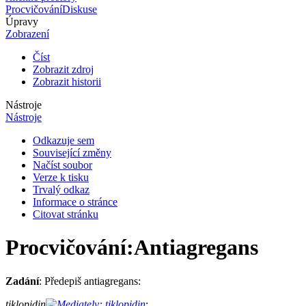
Procvičování
Diskuse
Úpravy
Zobrazení
Číst
Zobrazit zdroj
Zobrazit historii
Nástroje
Nástroje
Odkazuje sem
Související změny
Načíst soubor
Verze k tisku
Trvalý odkaz
Informace o stránce
Citovat stránku
Procvičování
:
Antiagregans
Zadání
: Předepiš antiagregans:
tiklopidin
: