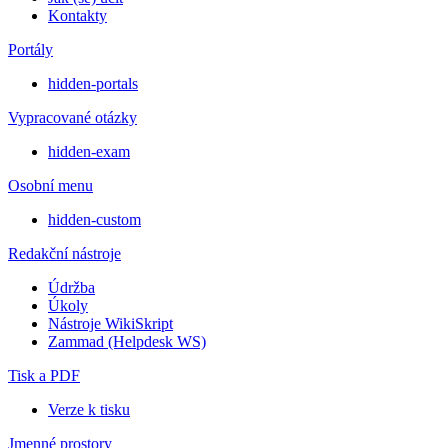
Kontakty
Portály
hidden-portals
Vypracované otázky
hidden-exam
Osobní menu
hidden-custom
Redakční nástroje
Údržba
Úkoly
Nástroje WikiSkript
Zammad (Helpdesk WS)
Tisk a PDF
Verze k tisku
Jmenné prostory