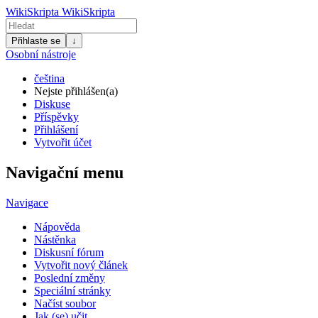
WikiSkripta
WikiSkripta
Přihlaste se
↓
Osobní nástroje
čeština
Nejste přihlášen(a)
Diskuse
Příspěvky
Přihlášení
Vytvořit účet
Navigační menu
Navigace
Nápověda
Nástěnka
Diskusní fórum
Vytvořit nový článek
Poslední změny
Speciální stránky
Načíst soubor
Jak (se) učit