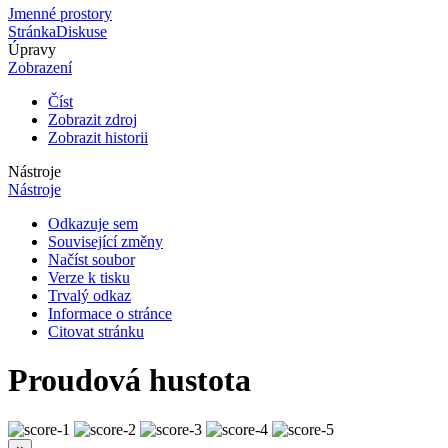
Jmenné prostory
Stránka
Diskuse
Úpravy
Zobrazení
Číst
Zobrazit zdroj
Zobrazit historii
Nástroje
Nástroje
Odkazuje sem
Související změny
Načíst soubor
Verze k tisku
Trvalý odkaz
Informace o stránce
Citovat stránku
Proudová hustota