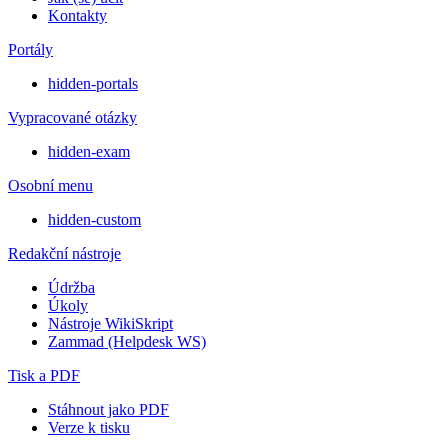
Kontakty
Portály
hidden-portals
Vypracované otázky
hidden-exam
Osobní menu
hidden-custom
Redakční nástroje
Údržba
Úkoly
Nástroje WikiSkript
Zammad (Helpdesk WS)
Tisk a PDF
Stáhnout jako PDF
Verze k tisku