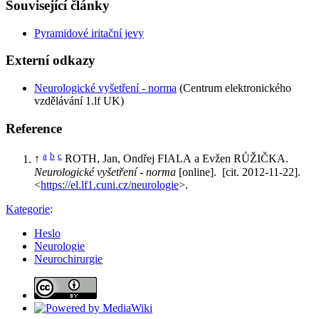
Související články
Pyramidové iritační jevy
Externí odkazy
Neurologické vyšetření - norma
(Centrum elektronického
vzdělávání 1.lf UK)
Reference
a
b
c
↑
ROTH, Jan, Ondřej FIALA a Evžen RŮŽIČKA.
Neurologické vyšetření - norma
[online]. [cit. 2012-11-22].
<
https://el.lf1.cuni.cz/neurologie
>.
Kategorie
:
Heslo
Neurologie
Neurochirurgie