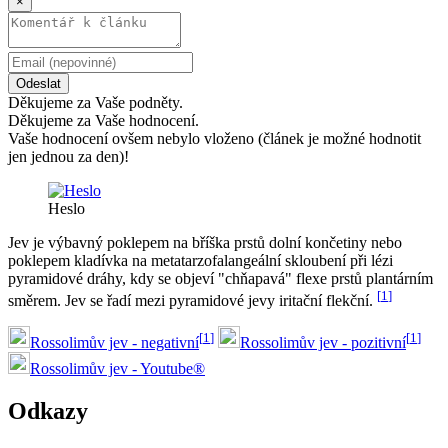
×
Odeslat
Děkujeme za Vaše podněty.
Děkujeme za Vaše hodnocení.
Vaše hodnocení ovšem nebylo vloženo (článek je možné hodnotit
jen jednou za den)!
Heslo
Jev je výbavný poklepem na bříška prstů dolní končetiny nebo
poklepem kladívka na metatarzofalangeální skloubení při lézi
pyramidové dráhy, kdy se objeví "chňapavá" flexe prstů plantárním
[
1
]
směrem. Jev se řadí mezi pyramidové jevy iritační flekční.
[
1
]
[
1
]
Rossolimův jev - negativní
Rossolimův jev - pozitivní
Rossolimův jev - Youtube®
Odkazy