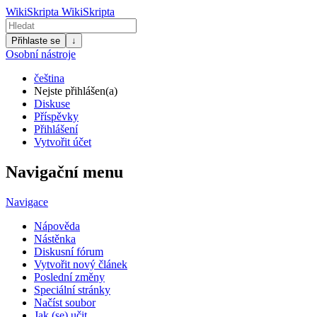
WikiSkripta
WikiSkripta
Přihlaste se
↓
Osobní nástroje
čeština
Nejste přihlášen(a)
Diskuse
Příspěvky
Přihlášení
Vytvořit účet
Navigační menu
Navigace
Nápověda
Nástěnka
Diskusní fórum
Vytvořit nový článek
Poslední změny
Speciální stránky
Načíst soubor
Jak (se) učit