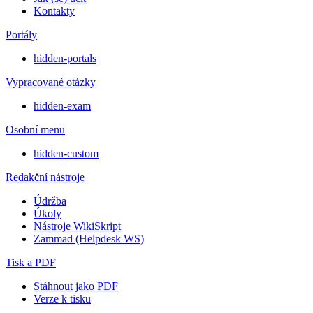
Kontakty
Portály
hidden-portals
Vypracované otázky
hidden-exam
Osobní menu
hidden-custom
Redakční nástroje
Údržba
Úkoly
Nástroje WikiSkript
Zammad (Helpdesk WS)
Tisk a PDF
Stáhnout jako PDF
Verze k tisku