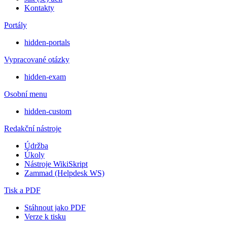
Kontakty
Portály
hidden-portals
Vypracované otázky
hidden-exam
Osobní menu
hidden-custom
Redakční nástroje
Údržba
Úkoly
Nástroje WikiSkript
Zammad (Helpdesk WS)
Tisk a PDF
Stáhnout jako PDF
Verze k tisku