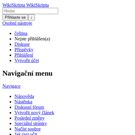
WikiSkripta
WikiSkripta
Přihlaste se
↓
Osobní nástroje
čeština
Nejste přihlášen(a)
Diskuse
Příspěvky
Přihlášení
Vytvořit účet
Navigační menu
Navigace
Nápověda
Nástěnka
Diskusní fórum
Vytvořit nový článek
Poslední změny
Speciální stránky
Načíst soubor
Jak (se) učit