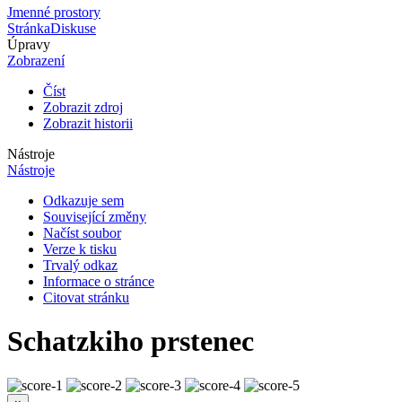
Jmenné prostory
Stránka
Diskuse
Úpravy
Zobrazení
Číst
Zobrazit zdroj
Zobrazit historii
Nástroje
Nástroje
Odkazuje sem
Související změny
Načíst soubor
Verze k tisku
Trvalý odkaz
Informace o stránce
Citovat stránku
Schatzkiho prstenec