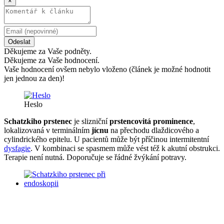
×
Odeslat
Děkujeme za Vaše podněty.
Děkujeme za Vaše hodnocení.
Vaše hodnocení ovšem nebylo vloženo (článek je možné hodnotit
jen jednou za den)!
Heslo
Schatzkiho prstenec
je slizniční
prstencovitá prominence
,
lokalizovaná v terminálním
jícnu
na přechodu dlaždicového a
cylindrického epitelu. U pacientů může být příčinou intermitentní
dysfagie
. V kombinaci se spasmem může vést též k akutní obstrukci.
Terapie není nutná. Doporučuje se řádné žvýkání potravy.