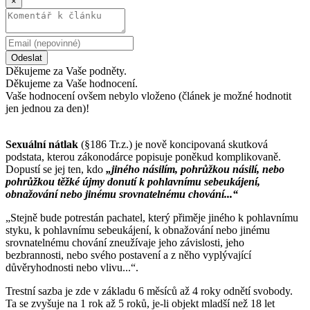
×
Odeslat
Děkujeme za Vaše podněty.
Děkujeme za Vaše hodnocení.
Vaše hodnocení ovšem nebylo vloženo (článek je možné hodnotit
jen jednou za den)!
Sexuální nátlak
(§186 Tr.z.) je nově koncipovaná skutková
podstata, kterou zákonodárce popisuje poněkud komplikovaně.
Dopustí se jej ten, kdo
„jiného násilím, pohrůžkou násilí, nebo
pohrůžkou těžké újmy donutí k pohlavnímu sebeukájení,
obnažování nebo jinému srovnatelnému chování...“
„Stejně bude potrestán pachatel, který přiměje jiného k pohlavnímu
styku, k pohlavnímu sebeukájení, k obnažování nebo jinému
srovnatelnému chování zneužívaje jeho závislosti, jeho
bezbrannosti, nebo svého postavení a z něho vyplývající
důvěryhodnosti nebo vlivu...“.
Trestní sazba je zde v základu 6 měsíců až 4 roky odnětí svobody.
Ta se zvyšuje na 1 rok až 5 roků, je-li objekt mladší než 18 let