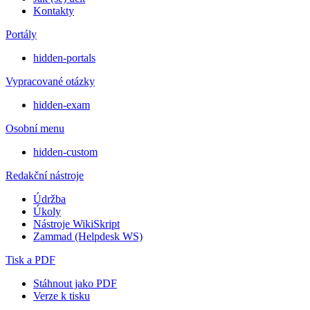
Kontakty
Portály
hidden-portals
Vypracované otázky
hidden-exam
Osobní menu
hidden-custom
Redakční nástroje
Údržba
Úkoly
Nástroje WikiSkript
Zammad (Helpdesk WS)
Tisk a PDF
Stáhnout jako PDF
Verze k tisku