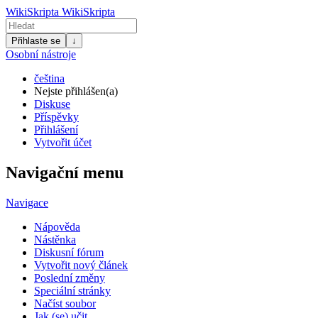
WikiSkripta
WikiSkripta
Přihlaste se
↓
Osobní nástroje
čeština
Nejste přihlášen(a)
Diskuse
Příspěvky
Přihlášení
Vytvořit účet
Navigační menu
Navigace
Nápověda
Nástěnka
Diskusní fórum
Vytvořit nový článek
Poslední změny
Speciální stránky
Načíst soubor
Jak (se) učit