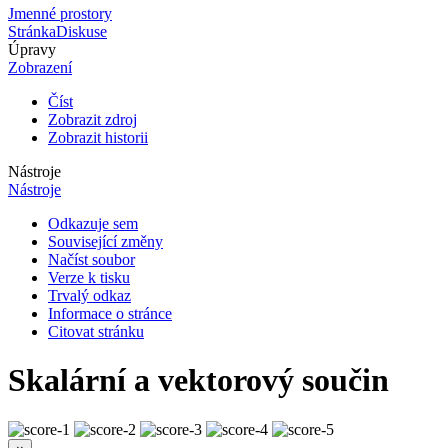
Jmenné prostory
Stránka
Diskuse
Úpravy
Zobrazení
Číst
Zobrazit zdroj
Zobrazit historii
Nástroje
Nástroje
Odkazuje sem
Související změny
Načíst soubor
Verze k tisku
Trvalý odkaz
Informace o stránce
Citovat stránku
Skalární a vektorový součin