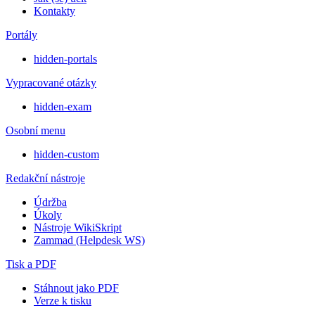
Kontakty
Portály
hidden-portals
Vypracované otázky
hidden-exam
Osobní menu
hidden-custom
Redakční nástroje
Údržba
Úkoly
Nástroje WikiSkript
Zammad (Helpdesk WS)
Tisk a PDF
Stáhnout jako PDF
Verze k tisku