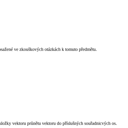
 obsažené ve zkouškových otázkách k tomuto předmětu.
ři složky vektoru průnětu vektoru do příslušných souřadnicvých os.