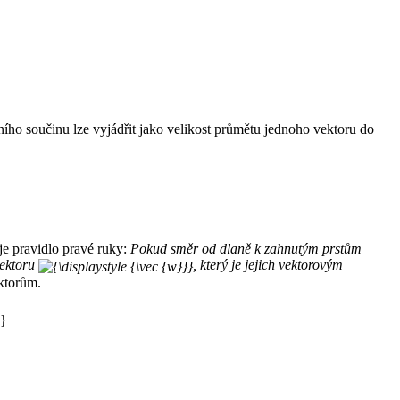
ího součinu lze vyjádřit jako velikost průmětu jednoho vektoru do
e pravidlo pravé ruky:
Pokud směr od dlaně k zahnutým prstům
vektoru
, který je jejich vektorovým
ktorům.