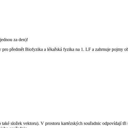
jednou za den)!
ry pro předmět Biofyzika a lékařská fyzika na 1. LF a zahrnuje pojmy
ebo také složek vektoru). V prostoru kartézských souřadnic odpovídají t