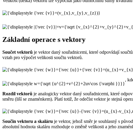
Velikost (délka) vektoru lze vypočítat jako odmocninu sumy kvadrátů
Základní operace s vektory
Součet vektorů
je vektor daný souřadnicemi, které odpovídají součtů
vztah pro výpočet velikosti součtu vektorů.
, k
Rozdíl vektorů
je analogicky vektor daný souřadnicemi, které odpovíd
směru (liší se znaménkem). Platí totiž, že odečíst vektor je stejná oper
Součin vektoru a skaláru
je vektor, jehož směr je souhlasný s půvo
absolutní hodnota skaláru rozhoduje o změně velikosti a jeho znamé