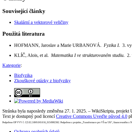
Související články
Skalární a vektorové veličiny
Použitá literatura
HOFMANN, Jaroslav a Marie URBANOVÁ.
Fyzika I.
3. v
KLÍČ, Alois, et al.
Matematika I ve strukturovaném studiu.
2.
Kategorie
:
Biofyzika
Zkouškové otázky z biofyziky
Stránka byla naposledy změněna 27. 1. 2025. – WikiSkripta, projekt
Text je dostupný pod licencí
Creative Commons Uveďte původ 4.0
př
Podpořeno OP VVV č. CZ.02.2.69/0.0/0.0/16_015/0002362. Podpořeno z projektu „Transformace pro VŠ na UK“, financovaného z 
Ochrana osobních údajů