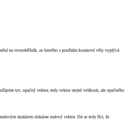
lnění na rovnoběžník, ze kterého s použitím kosinové věty vyplývá
žijeme tzv. opačný vektor, tedy vektor stejné velikosti, ale opačného
 nulovým skalárem získáme nulový vektor. Dá se tedy říct, že