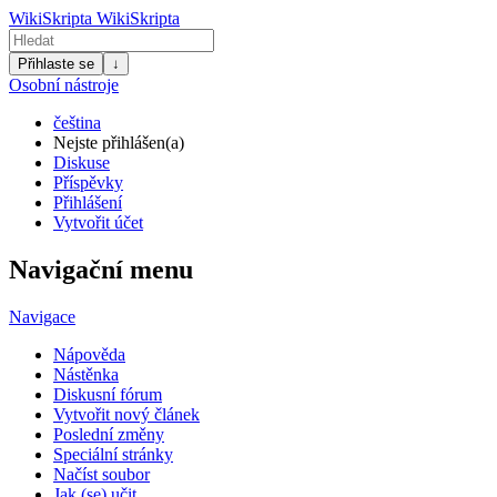
WikiSkripta
WikiSkripta
Přihlaste se
↓
Osobní nástroje
čeština
Nejste přihlášen(a)
Diskuse
Příspěvky
Přihlášení
Vytvořit účet
Navigační menu
Navigace
Nápověda
Nástěnka
Diskusní fórum
Vytvořit nový článek
Poslední změny
Speciální stránky
Načíst soubor
Jak (se) učit