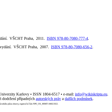
ydání. VŠCHT Praha, 2011.
ISBN 978-80-7080-777-4
.
 vydání. VŠCHT Praha, 2007.
ISBN 978-80-7080-656-2
.
 Univerzity Karlovy • ISSN 1804-6517 • e-mail:
info@wikiskripta.eu
.
i dodržení případných
autorských práv
a
dalších podmínek
.
Národního plánu obnovy, registrační číslo NPO_UK_MSMT-16602/2022.