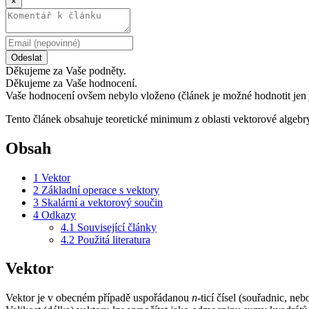
×
Odeslat
Děkujeme za Vaše podněty.
Děkujeme za Vaše hodnocení.
Vaše hodnocení ovšem nebylo vloženo (článek je možné hodnotit jen 
Tento článek obsahuje teoretické minimum z oblasti vektorové algeb
Obsah
1
Vektor
2
Základní operace s vektory
3
Skalární a vektorový součin
4
Odkazy
4.1
Související články
4.2
Použitá literatura
Vektor
Vektor je v obecném případě uspořádanou
n
-ticí čísel (souřadnic, n