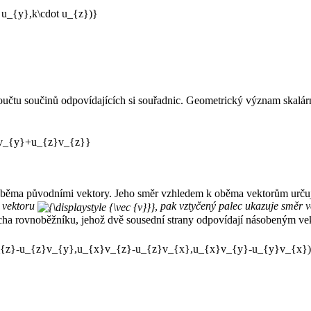
součtu součinů odpovídajících si souřadnic. Geometrický význam skalárn
oběma původními vektory. Jeho směr vzhledem k oběma vektorům určuj
 vektoru
, pak vztyčený palec ukazuje směr 
cha rovnoběžníku, jehož dvě sousední strany odpovídají násobeným ve