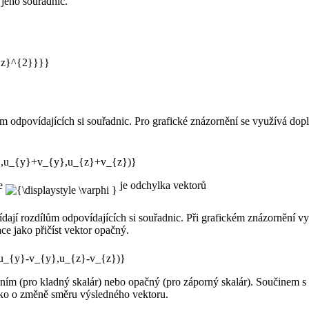
 jeho souřadnic.
m odpovídajících si souřadnic. Pro grafické znázornění se využívá dop
de
je odchylka vektorů
ají rozdílům odpovídajících si souřadnic. Při grafickém znázornění vyu
ace jako přičíst vektor opačný.
dním (pro kladný skalár) nebo opačný (pro záporný skalár). Součinem s
nko o změně směru výsledného vektoru.