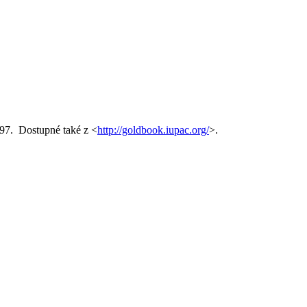
997. Dostupné také z <
http://goldbook.iupac.org/
>.