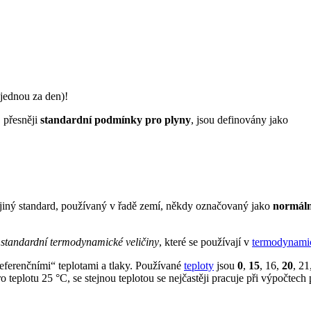
jednou za den)!
, přesněji
standardní podmínky pro plyny
, jsou definovány jako
 jiný standard, používaný v řadě zemí, někdy označovaný jako
normál
,
standardní termodynamické veličiny
, které se používají v
termodynami
eferenčními“ teplotami a tlaky. Používané
teploty
jsou
0
,
15
, 16,
20
, 21
o teplotu 25 °C, se stejnou teplotou se nejčastěji pracuje při výpočtec