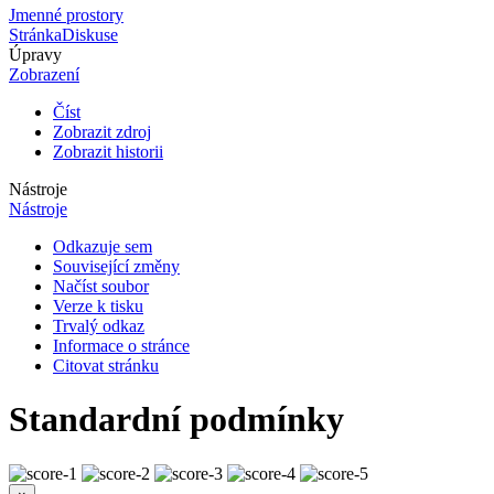
Jmenné prostory
Stránka
Diskuse
Úpravy
Zobrazení
Číst
Zobrazit zdroj
Zobrazit historii
Nástroje
Nástroje
Odkazuje sem
Související změny
Načíst soubor
Verze k tisku
Trvalý odkaz
Informace o stránce
Citovat stránku
Standardní podmínky