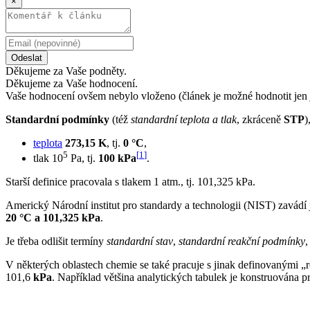
×
Odeslat
Děkujeme za Vaše podněty.
Děkujeme za Vaše hodnocení.
Vaše hodnocení ovšem nebylo vloženo (článek je možné hodnotit jen 
Standardní podmínky
(též
standardní teplota a tlak
, zkráceně
STP
)
teplota
273,15 K
, tj.
0 °C
,
5
[
1
]
tlak 10
Pa, tj.
100 kPa
.
Starší definice pracovala s tlakem 1 atm., tj. 101,325 kPa.
Americký Národní institut pro standardy a technologii (NIST) zavádí
20 °C a 101,325 kPa
.
Je třeba odlišit termíny
standardní stav
,
standardní reakční podmínky
V některých oblastech chemie se také pracuje s jinak definovanými „r
101,6
kPa
. Například většina analytických tabulek je konstruována pr