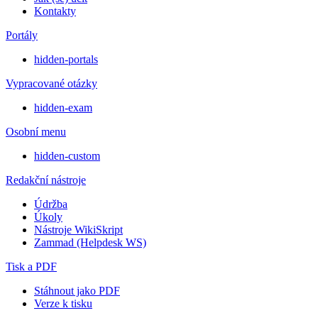
Kontakty
Portály
hidden-portals
Vypracované otázky
hidden-exam
Osobní menu
hidden-custom
Redakční nástroje
Údržba
Úkoly
Nástroje WikiSkript
Zammad (Helpdesk WS)
Tisk a PDF
Stáhnout jako PDF
Verze k tisku