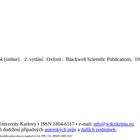
ok
[online]
.
2. vydání. Oxford : Blackwell Scientific Publications, 1
 Univerzity Karlovy • ISSN 1804-6517 • e-mail:
info@wikiskripta.eu
.
i dodržení případných
autorských práv
a
dalších podmínek
.
Národního plánu obnovy, registrační číslo NPO_UK_MSMT-16602/2022.