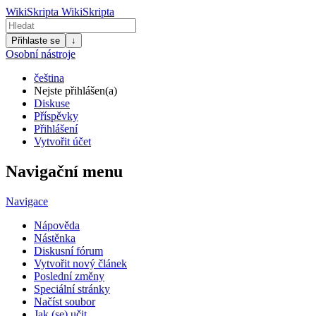
WikiSkripta
WikiSkripta
Přihlaste se
↓
Osobní nástroje
čeština
Nejste přihlášen(a)
Diskuse
Příspěvky
Přihlášení
Vytvořit účet
Navigační menu
Navigace
Nápověda
Nástěnka
Diskusní fórum
Vytvořit nový článek
Poslední změny
Speciální stránky
Načíst soubor
Jak (se) učit