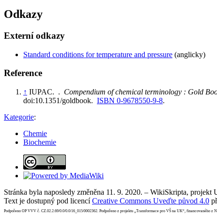
Odkazy
Externí odkazy
Standard conditions for temperature and pressure
(anglicky)
Reference
↑
IUPAC. .
Compendium of chemical terminology : Gold Bo
doi:10.1351/goldbook.
ISBN 0-9678550-9-8
.
Kategorie
:
Chemie
Biochemie
Stránka byla naposledy změněna 11. 9. 2020. – WikiSkripta, projekt
Text je dostupný pod licencí
Creative Commons Uveďte původ 4.0
př
Podpořeno OP VVV č. CZ.02.2.69/0.0/0.0/16_015/0002362. Podpořeno z projektu „Transformace pro VŠ na UK“, financovaného z 