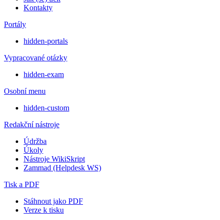
Kontakty
Portály
hidden-portals
Vypracované otázky
hidden-exam
Osobní menu
hidden-custom
Redakční nástroje
Údržba
Úkoly
Nástroje WikiSkript
Zammad (Helpdesk WS)
Tisk a PDF
Stáhnout jako PDF
Verze k tisku