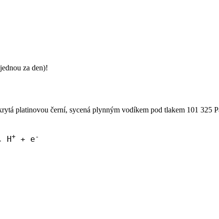
jednou za den)!
okrytá platinovou černí, sycená plynným vodíkem pod tlakem 101 325 Pa
+
-
H
+ e