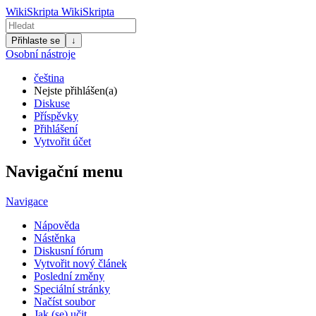
WikiSkripta
WikiSkripta
Přihlaste se
↓
Osobní nástroje
čeština
Nejste přihlášen(a)
Diskuse
Příspěvky
Přihlášení
Vytvořit účet
Navigační menu
Navigace
Nápověda
Nástěnka
Diskusní fórum
Vytvořit nový článek
Poslední změny
Speciální stránky
Načíst soubor
Jak (se) učit