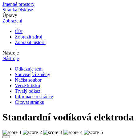
Jmenné prostory
Stránka
Diskuse
Úpravy
Zobrazení
Číst
Zobrazit zdroj
Zobrazit historii
Nástroje
Nástroje
Odkazuje sem
Související změny
Načíst soubor
Verze k tisku
Trvalý odkaz
Informace o stránce
Citovat stránku
Standardní vodíková elektroda