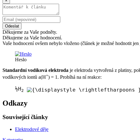
×
Odeslat
Děkujeme za Vaše podněty.
Děkujeme za Vaše hodnocení.
Vaše hodnocení ovšem nebylo vloženo (článek je možné hodnotit jen 
Heslo
Standardní vodíková elektroda
je elektroda vytvořená z platiny, p
+
vodíkových iontů a(H
) = 1. Probíhá na ní reakce:
½H
2
Odkazy
Související články
Elektrodové děje
Kategorie
: