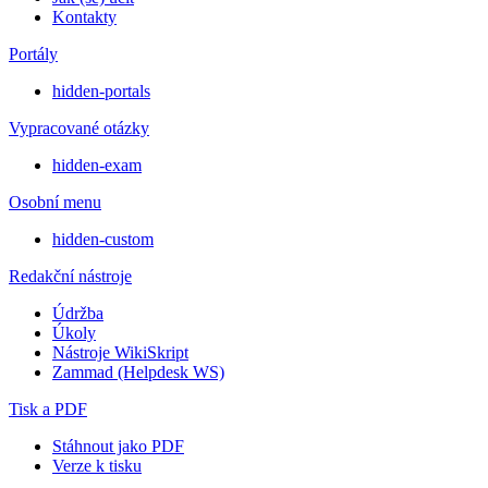
Kontakty
Portály
hidden-portals
Vypracované otázky
hidden-exam
Osobní menu
hidden-custom
Redakční nástroje
Údržba
Úkoly
Nástroje WikiSkript
Zammad (Helpdesk WS)
Tisk a PDF
Stáhnout jako PDF
Verze k tisku