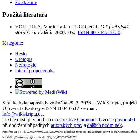
Polakisurie
Použitá literatura
VOKURKA, Martina a Jan HUGO, et al.
Velký lékařský
slovník.
6. vydání. 2006. 0 s.
ISBN 80-7345-105-0
.
Kategorie
:
Heslo
Urologie
Nefrologie
Interní propedeutika
Stránka byla naposledy změněna 29. 3. 2026. – WikiSkripta, projekt
Univerzity Karlovy • ISSN 1804-6517 • e-mail:
info@wikiskripta.eu
.
Text je dostupný pod licencí
Creative Commons Uveďte původ 4.0
při dodržení případných
autorských práv
a
dalších podmínek
.
Podpořeno OP VVV č. CZ.02.2.69/0.0/0.0/16_015/0002362. Podpořeno z projektu „Transformace pro VŠ na UK“, financovaného z
Národního plánu obnovy, registrační číslo NPO_UK_MSMT-16602/2022.