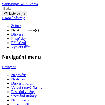
WikiSkripta
WikiSkripta
Přihlaste se
↓
Osobní nástroje
čeština
Nejste přihlášen(a)
Diskuse
Příspěvky
Přihlášení
Vytvořit účet
Navigační menu
Navigace
Nápověda
Nástěnka
Diskusní fórum
Vytvořit nový článek
Poslední změny
Speciální stránky
Načíst soubor
Jak (se) učit