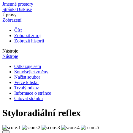
Jmenné prostory
Stránka
Diskuse
Úpravy
Zobrazení
Číst
Zobrazit zdroj
Zobrazit historii
Nástroje
Nástroje
Odkazuje sem
Související změny
Načíst soubor
Verze k tisku
Trvalý odkaz
Informace o stránce
Citovat stránku
Styloradiální reflex