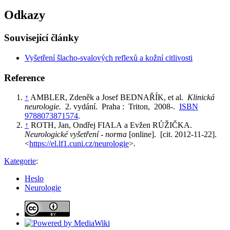
Odkazy
Související články
Vyšetření šlacho-svalových reflexů a kožní citlivosti
Reference
↑
AMBLER, Zdeněk a Josef BEDNAŘÍK, et al.
Klinická
neurologie.
2. vydání. Praha : Triton, 2008-.
ISBN
9788073871574
.
↑
ROTH, Jan, Ondřej FIALA a Evžen RŮŽIČKA.
Neurologické vyšetření - norma
[online]. [cit. 2012-11-22].
<
https://el.lf1.cuni.cz/neurologie
>.
Kategorie
:
Heslo
Neurologie