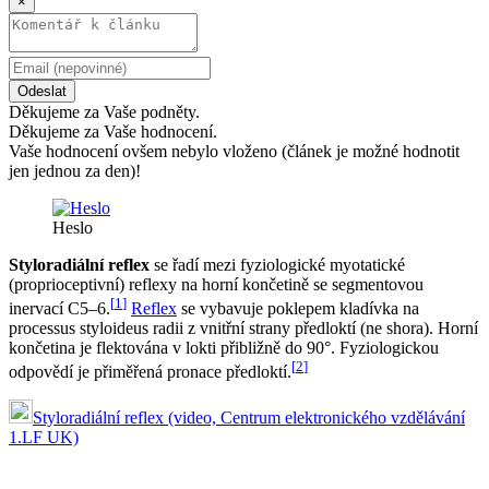
×
Odeslat
Děkujeme za Vaše podněty.
Děkujeme za Vaše hodnocení.
Vaše hodnocení ovšem nebylo vloženo (článek je možné hodnotit
jen jednou za den)!
Heslo
Styloradiální reflex
se řadí mezi fyziologické myotatické
(proprioceptivní) reflexy na horní končetině se segmentovou
[
1
]
inervací C5–6.
Reflex
se vybavuje poklepem kladívka na
processus styloideus radii z vnitřní strany předloktí (ne shora). Horní
končetina je flektována v lokti přibližně do 90°. Fyziologickou
[
2
]
odpovědí je přiměřená pronace předloktí.
Styloradiální reflex (video, Centrum elektronického vzdělávání
1.LF UK)