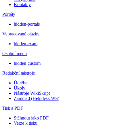
Kontakty
Portály
hidden-portals
Vypracované otázky
hidden-exam
Osobní menu
hidden-custom
Redakční nástroje
Údržba
Úkoly
Nástroje WikiSkript
Zammad (Helpdesk WS)
Tisk a PDF
Stáhnout jako PDF
Verze k tisku