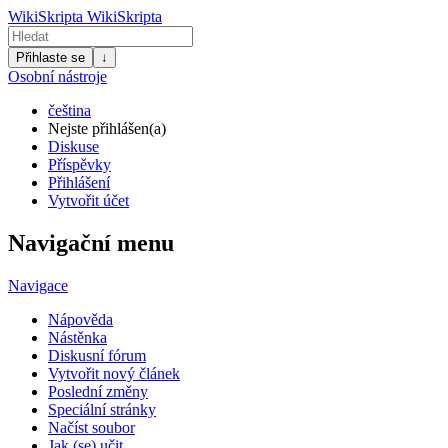
WikiSkripta
WikiSkripta
Přihlaste se
↓
Osobní nástroje
čeština
Nejste přihlášen(a)
Diskuse
Příspěvky
Přihlášení
Vytvořit účet
Navigační menu
Navigace
Nápověda
Nástěnka
Diskusní fórum
Vytvořit nový článek
Poslední změny
Speciální stránky
Načíst soubor
Jak (se) učit