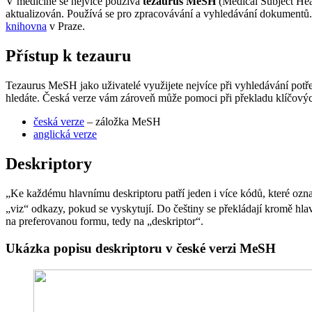
V medicíně se nejvíce používá
tezaurus MeSH
(Medical Subject He
aktualizován. Používá se pro zpracovávání a vyhledávání dokument
knihovna
v Praze.
Přístup k tezauru
Tezaurus MeSH jako uživatelé využijete nejvíce při vyhledávání potře
hledáte. Česká verze vám zároveň může pomoci při překladu klíčových
česká verze
– záložka MeSH
anglická verze
Deskriptory
„Ke každému hlavnímu deskriptoru patří jeden i více kódů, které označ
„viz“ odkazy, pokud se vyskytují. Do češtiny se překládají kromě hla
na preferovanou formu, tedy na „deskriptor“.
Ukázka popisu deskriptoru v české verzi MeSH