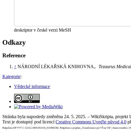
deskriptor v české verzi MeSH
Odkazy
Reference
↑
NÁRODNÍ LÉKAŘSKÁ KNIHOVNA,.
Tezaurus Medica
Kategorie
:
Vědecké informace
Stránka byla naposledy změněna 24. 5. 2025. – WikiSkripta, projekt
Text je dostupný pod licencí
Creative Commons Uveďte původ 4.0
př
Podpořeno OP VVV č. CZ.02.2.69/0.0/0.0/16_015/0002362. Podpořeno z projektu „Transformace pro VŠ na UK“, financovaného z 