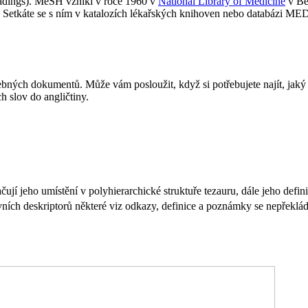
adings). MeSH vznikl v roce 1960 v
National Library of Medicine
v Be
ů. Setkáte se s ním v katalozích lékařských knihoven nebo databáz
bných dokumentů. Může vám posloužit, když si potřebujete najít, jaký 
 slov do angličtiny.
ují jeho umístění v polyhierarchické struktuře tezauru, dále jeho defin
vních deskriptorů některé viz odkazy, definice a poznámky se nepřeklád