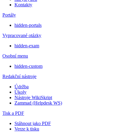
Kontakty
Portály
hidden-portals
Vypracované otázky
hidden-exam
Osobní menu
hidden-custom
Redakční nástroje
Údržba
Úkoly
Nástroje WikiSkript
Zammad (Helpdesk WS)
Tisk a PDF
Stáhnout jako PDF
Verze k tisku