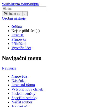
WikiSkripta
WikiSkripta
Přihlaste se
↓
Osobní nástroje
čeština
Nejste přihlášen(a)
Diskuse
Příspěvky
Přihlášení
Vytvořit účet
Navigační menu
Navigace
Nápověda
Nástěnka
Diskusní fórum
Vytvořit nový článek
Poslední změny
Speciální stránky
Načíst soubor
Jak (se) učit