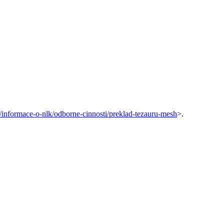
z//informace-o-nlk/odborne-cinnosti/preklad-tezauru-mesh
>.