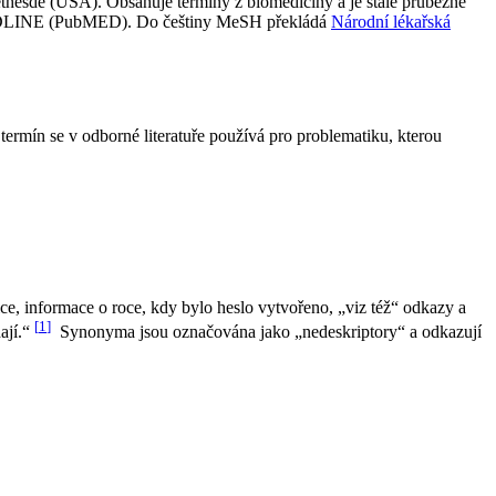
thesdě (USA). Obsahuje termíny z biomedicíny a je stále průběžně
i MEDLINE (PubMED). Do češtiny MeSH překládá
Národní lékařská
termín se v odborné literatuře používá pro problematiku, kterou
ice, informace o roce, kdy bylo heslo vytvořeno, „viz též“ odkazy a
[
1
]
ají.“
Synonyma jsou označována jako „nedeskriptory“ a odkazují