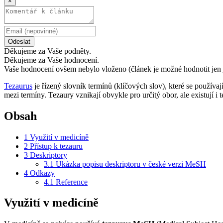
×
Odeslat
Děkujeme za Vaše podněty.
Děkujeme za Vaše hodnocení.
Vaše hodnocení ovšem nebylo vloženo (článek je možné hodnotit jen 
Tezaurus
je řízený slovník termínů (klíčových slov), které se použív
mezi termíny. Tezaury vznikají obvykle pro určitý obor, ale existují i 
Obsah
1
Využití v medicíně
2
Přístup k tezauru
3
Deskriptory
3.1
Ukázka popisu deskriptoru v české verzi MeSH
4
Odkazy
4.1
Reference
Využití v medicíně