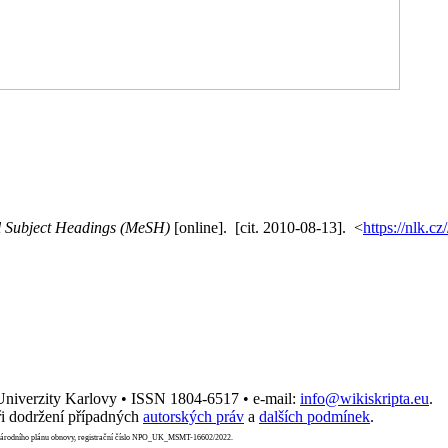
l Subject Headings (MeSH)
[online]. [cit. 2010-08-13]. <
https://nlk.c
 Univerzity Karlovy • ISSN 1804-6517 • e-mail:
info@wikiskripta.eu
.
i dodržení případných
autorských práv
a
dalších podmínek
.
Národního plánu obnovy, registrační číslo NPO_UK_MSMT-16602/2022.