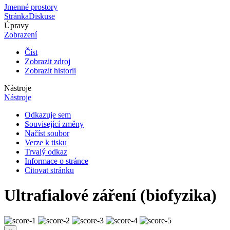
Jmenné prostory
Stránka
Diskuse
Úpravy
Zobrazení
Číst
Zobrazit zdroj
Zobrazit historii
Nástroje
Nástroje
Odkazuje sem
Související změny
Načíst soubor
Verze k tisku
Trvalý odkaz
Informace o stránce
Citovat stránku
Ultrafialové záření (biofyzika)