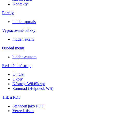
Kontakty
Portály
hidden-portals
Vypracované otázky
hidden-exam
Osobní menu
hidden-custom
Redakční nástroje
Údržba
Úkoly
Nástroje WikiSkript
Zammad (Helpdesk WS)
Tisk a PDF
Stáhnout jako PDF
Verze k tisku