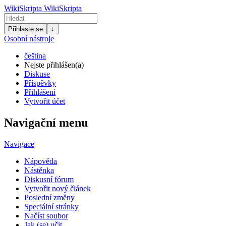
WikiSkripta
WikiSkripta
Přihlaste se
↓
Osobní nástroje
čeština
Nejste přihlášen(a)
Diskuse
Příspěvky
Přihlášení
Vytvořit účet
Navigační menu
Navigace
Nápověda
Nástěnka
Diskusní fórum
Vytvořit nový článek
Poslední změny
Speciální stránky
Načíst soubor
Jak (se) učit