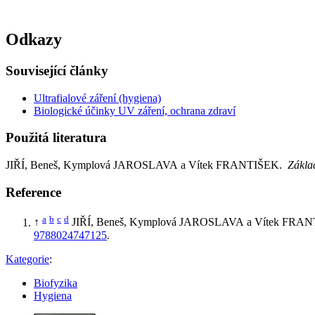
Odkazy
Související články
Ultrafialové záření (hygiena)
Biologické účinky UV záření, ochrana zdraví
Použitá literatura
JIŘÍ, Beneš, Kymplová JAROSLAVA a Vítek FRANTIŠEK.
Základ
Reference
a
b
c
d
↑
JIŘÍ, Beneš, Kymplová JAROSLAVA a Vítek FRA
9788024747125
.
Kategorie
:
Biofyzika
Hygiena