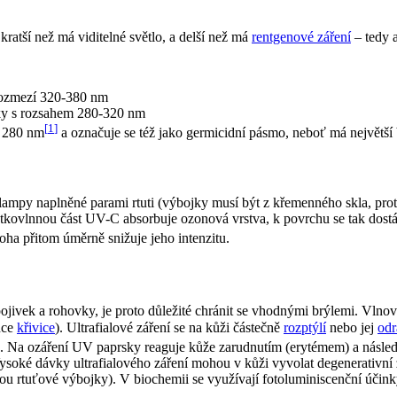
kratší než má viditelné světlo, a delší než má
rentgenové záření
– tedy 
rozmezí 320-380 nm
lky s rozsahem 280-320 nm
[
1
]
ž 280 nm
a označuje se též jako germicidní pásmo, neboť má největší 
a lampy naplněné parami rtuti (výbojky musí být z křemenného skla, pr
 Krátkovlnnou část UV-C absorbuje ozonová vrstva, k povrchu se tak do
ha přitom úměrně snižuje jeho intenzitu.
pojivek a rohovky, je proto důležité chránit se vhodnými brýlemi. Vlno
nce
křivice
). Ultrafialové záření se na kůži částečně
rozptýlí
nebo jej
odr
. Na ozáření UV paprsky reaguje kůže zarudnutím (erytémem) a násl
Vysoké dávky ultrafialového záření mohou v kůži vyvolat degenerativn
jsou rtuťové výbojky). V biochemii se využívají fotoluminiscenční účin