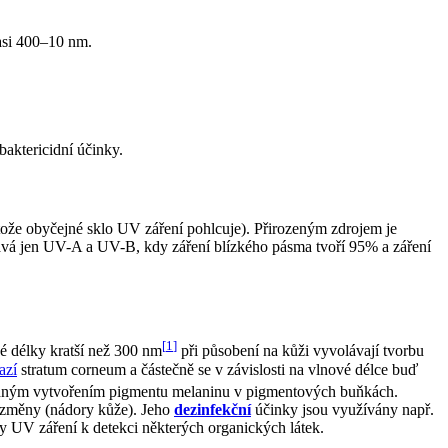
asi 400–10 nm.
baktericidní účinky.
otože obyčejné sklo UV záření pohlcuje). Přirozeným zdrojem je
stává jen UV-A a UV-B, kdy záření blízkého pásma tvoří 95% a záření
[
1
]
vé délky kratší než 300 nm
při působení na kůži vyvolávají tvorbu
azí
stratum corneum a částečně se v závislosti na vlnové délce buď
edným vytvořením pigmentu melaninu v pigmentových buňkách.
í změny (nádory kůže). Jeho
dezinfekční
účinky jsou využívány např.
ky UV záření k detekci některých organických látek.