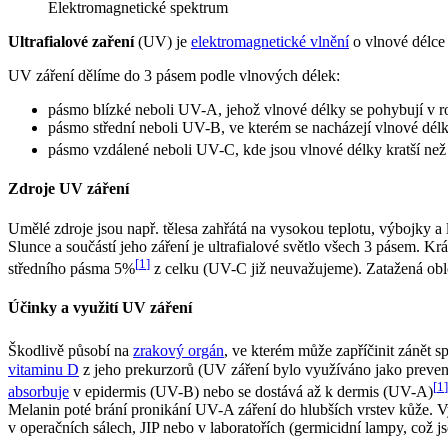
Elektromagnetické spektrum
Ultrafialové zaření
(UV) je
elektromagnetické vlnění
o vlnové délce 
UV záření dělíme do 3 pásem podle vlnových délek:
pásmo blízké neboli UV-A, jehož vlnové délky se pohybují v 
pásmo střední neboli UV-B, ve kterém se nacházejí vlnové dé
pásmo vzdálené neboli UV-C, kde jsou vlnové délky kratší ne
Zdroje UV záření
Umělé zdroje jsou např. tělesa zahřátá na vysokou teplotu, výbojky 
Slunce a součástí jeho záření je ultrafialové světlo všech 3 pásem.
[
1
]
středního pásma 5%
z celku (UV-C již neuvažujeme). Zatažená oblo
Účinky a využití UV záření
Škodlivě působí na
zrakový orgán
, ve kterém může zapříčinit zánět s
vitaminu D
z jeho prekurzorů (UV záření bylo využíváno jako preve
[
1
]
absorbuje
v epidermis (UV-B) nebo se dostává až k dermis (UV-A)
Melanin poté brání pronikání UV-A záření do hlubších vrstev kůže. 
v operačních sálech, JIP nebo v laboratořích (germicidní lampy, což 