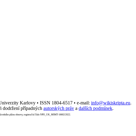
 Univerzity Karlovy • ISSN 1804-6517 • e-mail:
info@wikiskripta.eu
.
i dodržení případných
autorských práv
a
dalších podmínek
.
Národního plánu obnovy, registrační číslo NPO_UK_MSMT-16602/2022.