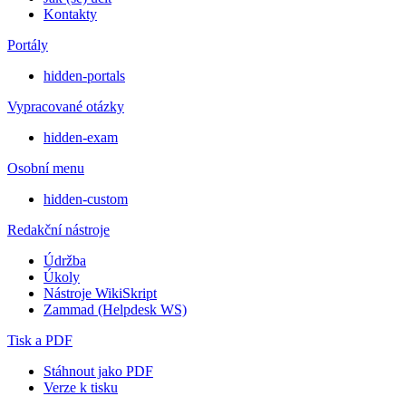
Kontakty
Portály
hidden-portals
Vypracované otázky
hidden-exam
Osobní menu
hidden-custom
Redakční nástroje
Údržba
Úkoly
Nástroje WikiSkript
Zammad (Helpdesk WS)
Tisk a PDF
Stáhnout jako PDF
Verze k tisku