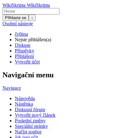
WikiSkripta
WikiSkripta
Přihlaste se
↓
Osobní nástroje
čeština
Nejste přihlášen(a)
Diskuse
Příspěvky
Přihlášení
Vytvořit účet
Navigační menu
Navigace
Nápověda
Nástěnka
Diskusní fórum
Vytvořit nový článek
Poslední změny
Speciální stránky
Načíst soubor
Jak (se) učit