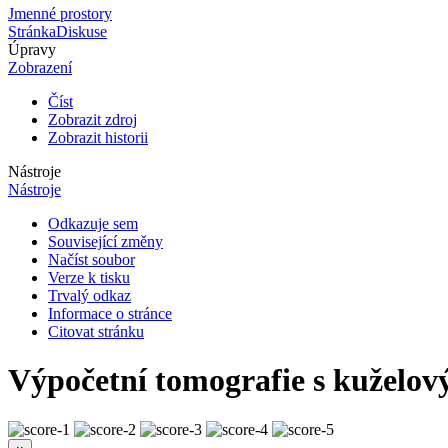
Jmenné prostory
Stránka
Diskuse
Úpravy
Zobrazení
Číst
Zobrazit zdroj
Zobrazit historii
Nástroje
Nástroje
Odkazuje sem
Související změny
Načíst soubor
Verze k tisku
Trvalý odkaz
Informace o stránce
Citovat stránku
Výpočetní tomografie s kuželo