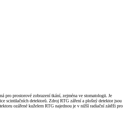
o prostorové zobrazení tkání, zejména ve stomatologii. Je
ice scintilačních detektorů. Zdroj RTG záření a plošný detektor jsou
tektoru ozářené kuželem RTG najednou je v nižší radiační zátěži pro