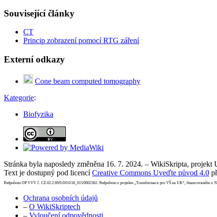
Související články
CT
Princip zobrazení pomocí RTG záření
Externí odkazy
Cone beam computed tomography
Kategorie
:
Biofyzika
Stránka byla naposledy změněna 16. 7. 2024. – WikiSkripta, projekt
Text je dostupný pod licencí
Creative Commons Uveďte původ 4.0
př
Podpořeno OP VVV č. CZ.02.2.69/0.0/0.0/16_015/0002362. Podpořeno z projektu „Transformace pro VŠ na UK“, financovaného z 
Ochrana osobních údajů
–
O WikiSkriptech
–
Vyloučení odpovědnosti