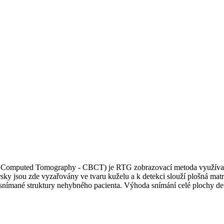
omputed Tomography - CBCT) je RTG zobrazovací metoda využívaná pr
rsky jsou zde vyzařovány ve tvaru kuželu a k detekci slouží plošná matr
ě snímané struktury nehybného pacienta. Výhoda snímání celé plochy de