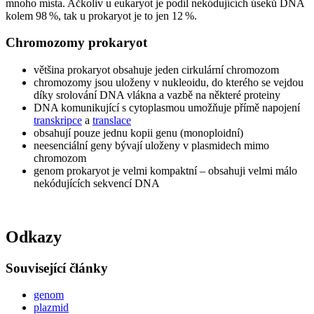
mnoho místa. Ačkoliv u eukaryot je podíl nekódujících úseků DNA
kolem 98 %, tak u prokaryot je to jen 12 %.
Chromozomy prokaryot
většina prokaryot obsahuje jeden cirkulární chromozom
chromozomy jsou uloženy v nukleoidu, do kterého se vejdou
díky srolování DNA vlákna a vazbě na některé proteiny
DNA komunikující s cytoplasmou umožňuje přímě napojení
transkripce
a
translace
obsahují pouze jednu kopii genu (monoploidní)
neesenciální geny bývají uloženy v plasmidech mimo
chromozom
genom prokaryot je velmi kompaktní – obsahuji velmi málo
nekódujících sekvencí DNA
Odkazy
Související články
genom
plazmid