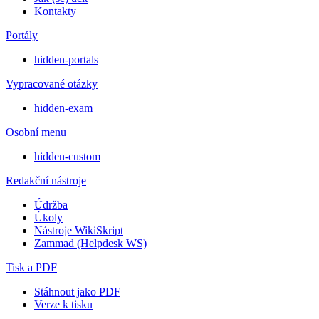
Kontakty
Portály
hidden-portals
Vypracované otázky
hidden-exam
Osobní menu
hidden-custom
Redakční nástroje
Údržba
Úkoly
Nástroje WikiSkript
Zammad (Helpdesk WS)
Tisk a PDF
Stáhnout jako PDF
Verze k tisku