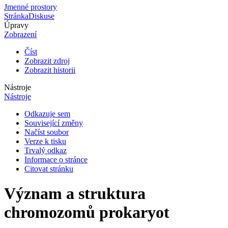
Jmenné prostory
Stránka
Diskuse
Úpravy
Zobrazení
Číst
Zobrazit zdroj
Zobrazit historii
Nástroje
Nástroje
Odkazuje sem
Související změny
Načíst soubor
Verze k tisku
Trvalý odkaz
Informace o stránce
Citovat stránku
Význam a struktura
chromozomů prokaryot