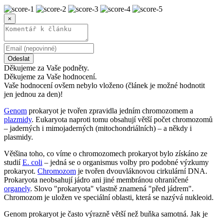
×
Odeslat
Děkujeme za Vaše podněty.
Děkujeme za Vaše hodnocení.
Vaše hodnocení ovšem nebylo vloženo (článek je možné hodnotit
jen jednou za den)!
Genom
prokaryot je tvořen zpravidla jedním chromozomem a
plazmidy
. Eukaryota naproti tomu obsahují větší počet chromozomů
– jaderných i mimojaderných (mitochondriálních) – a někdy i
plasmidy.
Většina toho, co víme o chromozomech prokaryot bylo získáno ze
studií
E. coli
– jedná se o organismus volby pro podobné výzkumy
prokaryot.
Chromozom
je tvořen dvouvláknovou cirkulární DNA.
Prokaryota neobsahují jádro ani jiné membránou ohraničené
organely
. Slovo "prokaryota" vlastně znamená "před jádrem".
Chromozom je uložen ve speciální oblasti, která se nazývá nukleoid.
Genom prokaryot je často výrazně větší než buňka samotná. Jak je