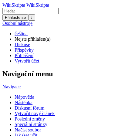
WikiSkripta
WikiSkripta
Přihlaste se
↓
Osobní nástroje
čeština
Nejste přihlášen(a)
Diskuse
Příspěvky
Přihlášení
Vytvořit účet
Navigační menu
Navigace
Nápověda
Nástěnka
Diskusní fórum
Vytvořit nový článek
Poslední změny
Speciální stránky
Načíst soubor
Jak (se) učit