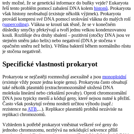
tedy možné, že se genetická informace do buňky vejde? Eukaryota
řeší tento problém pomocí zabalení DNA kolem
histonů
. Prokaryota
však histony neobsahují (existuje několik výjimek). Prokaryota
provádí kompresi své DNA pomocí srolování vlákna do malých rolí
(supercoiling)
. Vlákna se kroutí tak těsně, že se v konečném
důsledky smyčky překrývají a tvoří jednu velkou kondenzovanou
kouli. Rozlišuje dva druhy sbalení – pozitivní (otočky DNA jsou ve
stejném směru jako helix) nebo negativní (DNA je stočena v
opačném směru než helix). Většina bakterií během normálního růstu
je stočena negativně.
Specifické vlastnosti prokaryot
Prokaryota se nejčastěji rozmnožují asexuálně a jsou
monoploidní
(existuje vždy pouze jedna kopie genu). Prokaryota často obsahují
také několik plasmidů (extrachromozomálně uložená DNA
molekula lineární nebo cirkulární povahy). Oproti chromozomální
DNA jsou typicky menší a kódují geny, které nejsou nutné k přežití.
Často však poskytují svému nositeli určitou výhodu (např.:
rezistence na
ATB
,...). Replikace plasmidů probíhá nezávisle na
replikaci chromozomů.
Vzhledem k potřebě prokaryot vměstnat veškeré své geny do
jednoho chromozomu, nezbývá na nekódující sekvence příliš