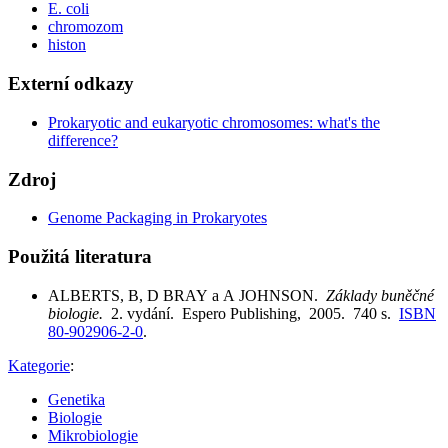
E. coli
chromozom
histon
Externí odkazy
Prokaryotic and eukaryotic chromosomes: what's the
difference?
Zdroj
Genome Packaging in Prokaryotes
Použitá literatura
ALBERTS, B, D BRAY a A JOHNSON.
Základy buněčné
biologie.
2. vydání. Espero Publishing, 2005. 740 s.
ISBN
80-902906-2-0
.
Kategorie
:
Genetika
Biologie
Mikrobiologie