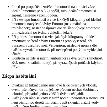
Ihned po propuštění změření hmotnosti na domácí váze,
ideální hmotnost je o 3 kg vyšší, tuto ideální hmotnost si
zapsat; následně vážení obden.
Při vzestupu hmotnosti o více jak čtyři kilogramy od ideální
hmotnosti navýšení dávky Furonu (maximálně na
trojnásobek), následně úprava dle dalšího vývoje hmotnosti,
při nezlepšení po týdnu vyhledání lékaře.
Při poklesu hmotnosti o více jak čtyři kilogramy od ideální
hmotnosti snížení dávky Furonu až jeho vysazení, při
vysazení vysadit rovněž Verospiron; následně úprava dle
dalšího vývoje hmotnosti, při nezlepšení po týdnu vyhledání
lékaře.
Kontrola na zdejší interní ambulanci za dva týdny (hmotnost,
KO, urea, kreatinin, ionty), při výraznějších potížích kdykoli
dříve.
Zácpa habituální
Dvakrát až třikrát denně sníst dvě lžíce ovesných vloček,
event. pšeničných otrub, jež lze předem nechat zbobtnat v
tekutině, případně jedno větší či dvě menší jablka.
Každý den ráno se vždy v tutéž hodinu pokoušet o stolici. Při
neúspěchu i po deseti minutách vypít sklenici vlažné vody,
počkat čtvrt hodiny a znovu se pokusit.