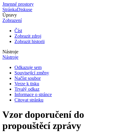
Jmenné prostory
Stránka
Diskuse
Úpravy
Zobrazení
Číst
Zobrazit zdroj
Zobrazit historii
Nástroje
Nástroje
Odkazuje sem
Související změny
Načíst soubor
Verze k tisku
Trvalý odkaz
Informace o stránce
Citovat stránku
Vzor doporučení do
propouštěcí zprávy