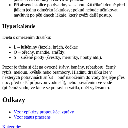
Při absenci stolice po dva dny za sebou užít třikrát denně před
jídlem jednu odměrku laktulosy; pokud nebude účinkovat,
navštívit po pěti dnech lékaře, který zváží další postup.
Hyperkalémie
Dieta s omezením draslíku:
L – luštěniny (fazole, hrách, čočka);
O – ořechy, mandle, arašídy;
S – sušené plody (švestky, meruňky, houby atd.).
Pozor je třeba si dát na ovocné šťávy, banány, rebarboru, černý
rybíz, meloun, květák nebo brambory. Hladinu draslíku lze v
některých potravinách snížit – buď naložením do vody (nejlépe přes
noc, před další přípravou vodu slít), nebo povařením ve vodě
(přičemž vodu, ve které se potravina vařila, opět vyléváme).
Odkazy
Vzor epikrízy propouštěcí zprávy
Vzor status praesens
Kategorie
: