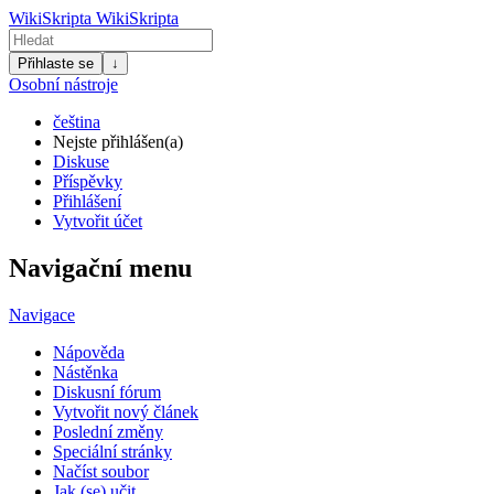
WikiSkripta
WikiSkripta
Přihlaste se
↓
Osobní nástroje
čeština
Nejste přihlášen(a)
Diskuse
Příspěvky
Přihlášení
Vytvořit účet
Navigační menu
Navigace
Nápověda
Nástěnka
Diskusní fórum
Vytvořit nový článek
Poslední změny
Speciální stránky
Načíst soubor
Jak (se) učit