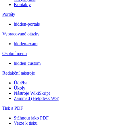
Kontakty
Portály
hidden-portals
Vypracované otázky
hidden-exam
Osobní menu
hidden-custom
Redakční nástroje
Údržba
Úkoly
Nástroje WikiSkript
Zammad (Helpdesk WS)
Tisk a PDF
Stáhnout jako PDF
Verze k tisku