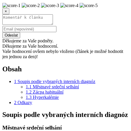
×
Odeslat
Děkujeme za Vaše podněty.
Děkujeme za Vaše hodnocení.
Vaše hodnocení ovšem nebylo vloženo (článek je možné hodnotit
jen jednou za den)!
Obsah
1
Soupis podle vybraných interních diagnóz
1.1
Městnavé srdeční selhání
1.2
Zácpa habituální
1.3
Hyperkalémie
2
Odkazy
Soupis podle vybraných interních diagnóz
Městnavé srdeční selhání