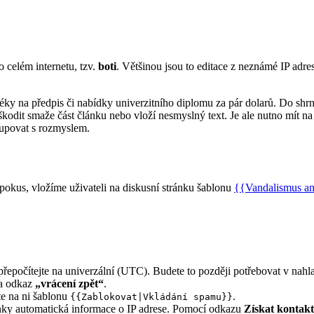
 celém internetu, tzv.
boti
. Většinou jsou to editace z neznámé IP adres
éky na předpis či nabídky univerzitního diplomu za pár dolarů. Do shrn
odit smaže část článku nebo vloží nesmyslný text. Je ale nutno mít n
stupovat s rozmyslem.
pokus, vložíme uživateli na diskusní stránku šablonu
{{Vandalismus a
přepočítejte na univerzální (UTC). Budete to později potřebovat v nahl
na odkaz
„vrácení zpět“
.
jte na ni šablonu
.
{{Zablokovat|Vkládání spamu}}
ánky automatická informace o IP adrese. Pomocí odkazu
Získat kontakt