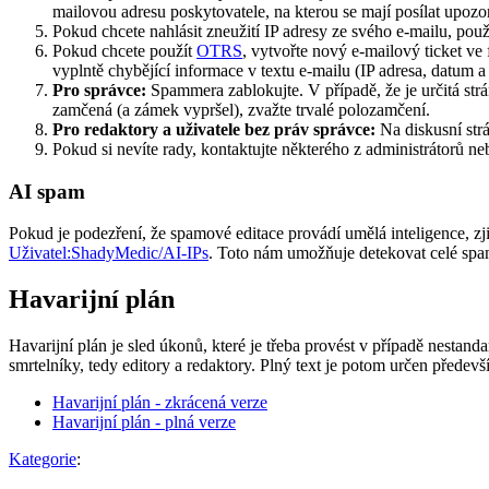
mailovou adresu poskytovatele, na kterou se mají posílat upozor
Pokud chcete nahlásit zneužití IP adresy ze svého e-mailu, použ
Pokud chcete použít
OTRS
, vytvořte nový e-mailový ticket ve
vyplntě chybějící informace v textu e-mailu (IP adresa, datum a
Pro správce:
Spammera zablokujte. V případě, že je určitá st
zamčená (a zámek vypršel), zvažte trvalé polozamčení.
Pro redaktory a uživatele bez práv správce:
Na diskusní st
Pokud si nevíte rady, kontaktujte některého z administrátorů neb
AI spam
Pokud je podezření, že spamové editace provádí umělá inteligence, z
Uživatel:ShadyMedic/AI-IPs
. Toto nám umožňuje detekovat celé spame
Havarijní plán
Havarijní plán je sled úkonů, které je třeba provést v případě nesta
smrtelníky, tedy editory a redaktory. Plný text je potom určen přede
Havarijní plán - zkrácená verze
Havarijní plán - plná verze
Kategorie
: