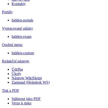
Kontakty
Portály
hidden-portals
Vypracované otázky
hidden-exam
Osobní menu
hidden-custom
Redakční nástroje
Údržba
Úkoly
Nástroje WikiSkript
Zammad (Helpdesk WS)
Tisk a PDF
Stáhnout jako PDF
Verze k tisku