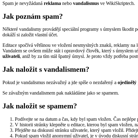
Spam je nevyžádaná
reklama
nebo
vandalismus
ve WikiSkriptech.
Jak poznám spam?
Některé vandalismy provádějí speciální programy s úmyslem škodit po
dokáží si založit vlastní účet.
Editace spočívá většinou ve vložení nesmyslných znaků, reklamy na l
Vandalem se ovšem může stát i opravdový člověk, který s úmyslem ušk
uživateli
, aniž by za tím stál špatný úmysl. Je proto vždy potřeba po
Jak naložit s vandalismem?
Pokud je vandalismus nezávažný a jde spíše o nezdařený a
ojedinělý
Se závažným vandalismem pak nakládáme jako se spamem.
Jak naložit se spamem?
Podívejte se na datum a čas, kdy byl spam vložen. Čas nejlépe 
V historii stránky klepněte u editace, kterou byl spam vložen, 
Přejděte na diskusní stránku uživatele, který spam vložil. Přide
Pokud spam vložil anonymní uživatel, je v úvodu diskusní str