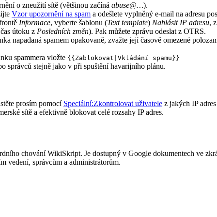
nění o zneužití sítě (většinou začíná
abuse@…
).
ijte
Vzor upozornění na spam
a odešlete vyplněný e-mail na adresu pos
 frontě
Informace
, vyberte šablonu (
Text template
)
Nahlásit IP adresu
, 
 čas útoku z
Posledních změn
). Pak můžete zprávu odeslat z OTRS.
ránka napadaná spamem opakovaně, zvažte její časově omezené polozam
ránku spammera vložte
{{Zablokovat|Vkládání spamu}}
o správců stejně jako v při spuštění havarijního plánu.
jistěte prosím pomocí
Speciální:Zkontrolovat uživatele
z jakých IP adres 
rské sítě a efektivně blokovat celé rozsahy IP adres.
ndardního chování WikiSkript. Je dostupný v Google dokumentech ve zkrá
vším vedení, správcům a administrátorům.