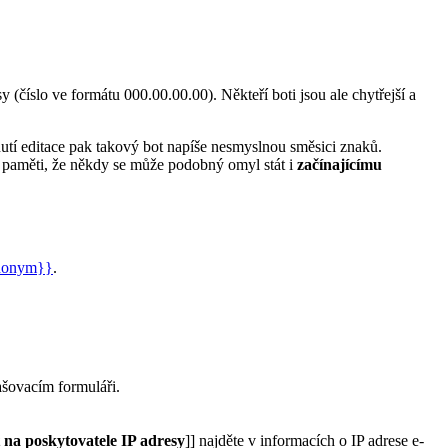
y (číslo ve formátu 000.00.00.00). Někteří boti jsou ale chytřejší a
utí editace pak takový bot napíše nesmyslnou směsici znaků.
a paměti, že někdy se může podobný omyl stát i
začínajícímu
nonym}}
.
ašovacím formuláři.
 na poskytovatele IP adresy
]] najděte v informacích o IP adrese e-