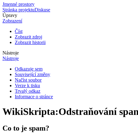
Jmenné prostory
Stránka projektu
Diskuse
Úpravy
Zobrazení
Číst
Zobrazit zdroj
Zobrazit historii
Nástroje
Nástroje
Odkazuje sem
Související změny
Načíst soubor
Verze k tisku
Trvalý odkaz
Informace o stránce
WikiSkripta
:
Odstraňování spa
Co to je spam?