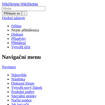
WikiSkripta
WikiSkripta
Přihlaste se
↓
Osobní nástroje
čeština
Nejste přihlášen(a)
Diskuse
Příspěvky
Přihlášení
Vytvořit účet
Navigační menu
Navigace
Nápověda
Nástěnka
Diskusní fórum
Vytvořit nový článek
Poslední změny
Speciální stránky
Načíst soubor
Jak (se) učit