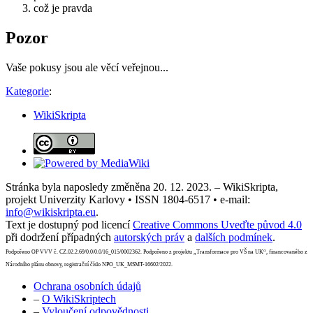
což je pravda
Pozor
Vaše pokusy jsou ale věcí veřejnou...
Kategorie
:
WikiSkripta
Stránka byla naposledy změněna 20. 12. 2023. – WikiSkripta,
projekt Univerzity Karlovy • ISSN 1804-6517 • e-mail:
info@wikiskripta.eu
.
Text je dostupný pod licencí
Creative Commons Uveďte původ 4.0
při dodržení případných
autorských práv
a
dalších podmínek
.
Podpořeno OP VVV č. CZ.02.2.69/0.0/0.0/16_015/0002362. Podpořeno z projektu „Transformace pro VŠ na UK“, financovaného z
Národního plánu obnovy, registrační číslo NPO_UK_MSMT-16602/2022.
Ochrana osobních údajů
–
O WikiSkriptech
–
Vyloučení odpovědnosti