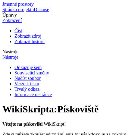
Jmenné prostory
Stránka projektu
Diskuse
Úpravy
Zobrazení
Číst
Zobrazit zdroj
Zobrazit historii
Nástroje
Nástroje
Odkazuje sem
Související změny
Načíst soubor
Verze k tisku
Trvalý odkaz
Informace o stránce
WikiSkripta
:
Pískoviště
Vítejte na pískovišti
WikiSkript!
Zde si můžete zkoušet editování, aniž by vás kdokoliv za cokoliv