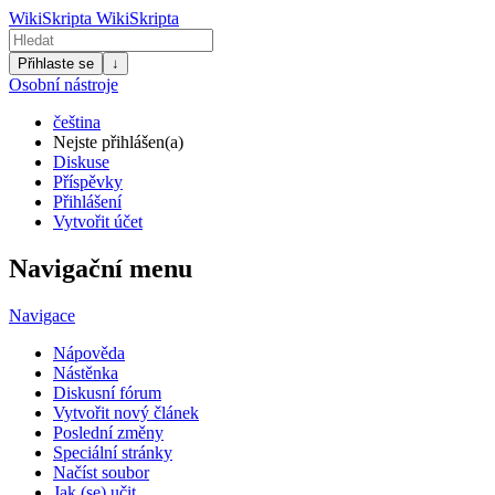
WikiSkripta
WikiSkripta
Přihlaste se
↓
Osobní nástroje
čeština
Nejste přihlášen(a)
Diskuse
Příspěvky
Přihlášení
Vytvořit účet
Navigační menu
Navigace
Nápověda
Nástěnka
Diskusní fórum
Vytvořit nový článek
Poslední změny
Speciální stránky
Načíst soubor
Jak (se) učit