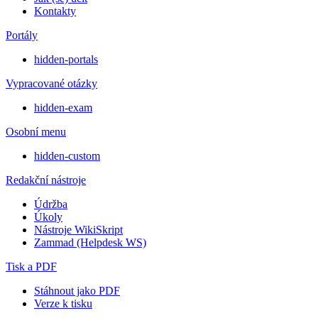
Kontakty
Portály
hidden-portals
Vypracované otázky
hidden-exam
Osobní menu
hidden-custom
Redakční nástroje
Údržba
Úkoly
Nástroje WikiSkript
Zammad (Helpdesk WS)
Tisk a PDF
Stáhnout jako PDF
Verze k tisku