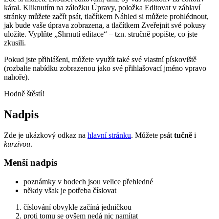
káral. Kliknutím na záložku Úpravy, položka Editovat v záhlaví
stránky můžete začít psát, tlačítkem Náhled si můžete prohlédnout,
jak bude vaše úprava zobrazena, a tlačítkem Zveřejnit své pokusy
uložíte. Vyplňte „Shrnutí editace“ – tzn. stručně popište, co jste
zkusili.
Pokud jste přihlášeni, můžete využít také své vlastní pískoviště
(rozbalte nabídku zobrazenou jako své přihlašovací jméno vpravo
nahoře).
Hodně štěstí!
Nadpis
Zde je ukázkový odkaz na
hlavní stránku
. Můžete psát
tučně
i
kurzívou
.
Menší nadpis
poznámky v bodech jsou velice přehledné
někdy však je potřeba číslovat
číslování obvykle začíná jedničkou
proti tomu se ovšem nedá nic namítat