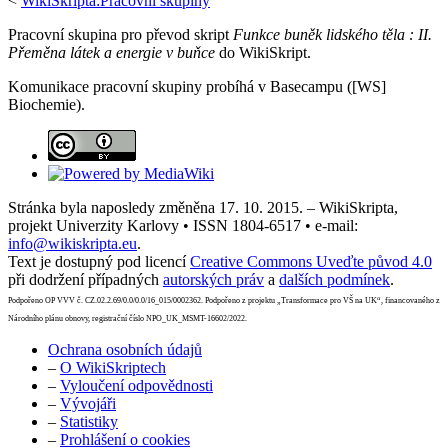
<
WikiSkripta:Pracovní skupiny
Pracovní skupina pro převod skript
Funkce buněk lidského těla : II.
Přeměna látek a energie v buňce
do WikiSkript.
Komunikace pracovní skupiny probíhá v Basecampu ([WS]
Biochemie).
Stránka byla naposledy změněna 17. 10. 2015. – WikiSkripta,
projekt Univerzity Karlovy • ISSN 1804-6517 • e-mail:
info@wikiskripta.eu
.
Text je dostupný pod licencí
Creative Commons Uveďte původ 4.0
při dodržení případných
autorských práv
a
dalších podmínek
.
Podpořeno OP VVV č. CZ.02.2.69/0.0/0.0/16_015/0002362. Podpořeno z projektu „Transformace pro VŠ na UK“, financovaného z
Národního plánu obnovy, registrační číslo NPO_UK_MSMT-16602/2022.
Ochrana osobních údajů
–
O WikiSkriptech
–
Vyloučení odpovědnosti
–
Vývojáři
–
Statistiky
–
Prohlášení o cookies