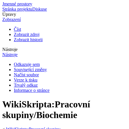
Jmenné prostory
Stránka projektu
Diskuse
Úpravy
Zobrazení
Číst
Zobrazit zdroj
Zobrazit historii
Nástroje
Nástroje
Odkazuje sem
Související změny
Načíst soubor
Verze k tisku
Trvalý odkaz
Informace o stránce
WikiSkripta
:
Pracovní
skupiny/Biochemie