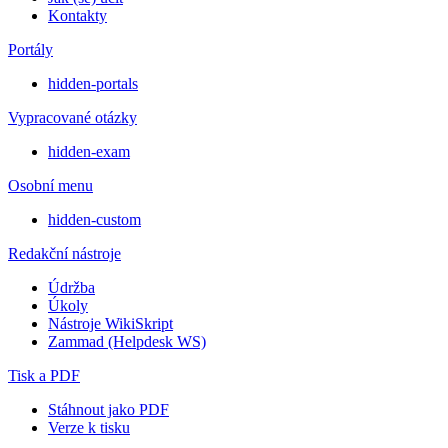
Kontakty
Portály
hidden-portals
Vypracované otázky
hidden-exam
Osobní menu
hidden-custom
Redakční nástroje
Údržba
Úkoly
Nástroje WikiSkript
Zammad (Helpdesk WS)
Tisk a PDF
Stáhnout jako PDF
Verze k tisku