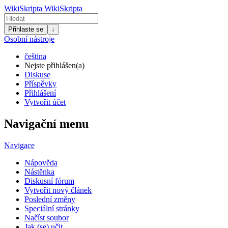
WikiSkripta
WikiSkripta
Přihlaste se
↓
Osobní nástroje
čeština
Nejste přihlášen(a)
Diskuse
Příspěvky
Přihlášení
Vytvořit účet
Navigační menu
Navigace
Nápověda
Nástěnka
Diskusní fórum
Vytvořit nový článek
Poslední změny
Speciální stránky
Načíst soubor
Jak (se) učit