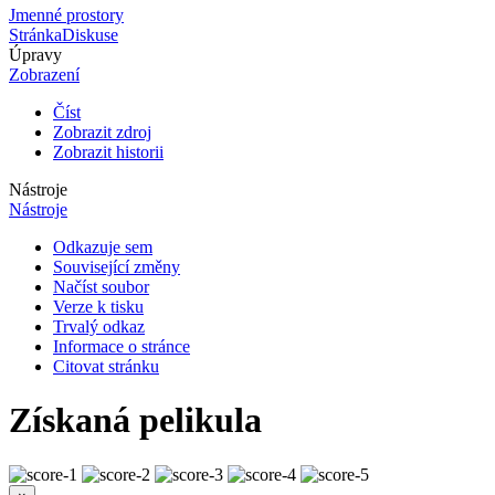
Jmenné prostory
Stránka
Diskuse
Úpravy
Zobrazení
Číst
Zobrazit zdroj
Zobrazit historii
Nástroje
Nástroje
Odkazuje sem
Související změny
Načíst soubor
Verze k tisku
Trvalý odkaz
Informace o stránce
Citovat stránku
Získaná pelikula