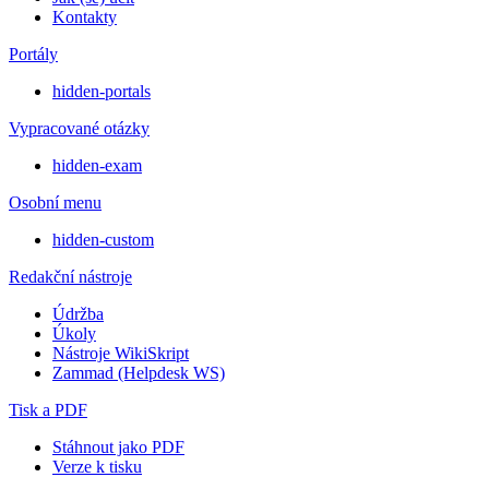
Kontakty
Portály
hidden-portals
Vypracované otázky
hidden-exam
Osobní menu
hidden-custom
Redakční nástroje
Údržba
Úkoly
Nástroje WikiSkript
Zammad (Helpdesk WS)
Tisk a PDF
Stáhnout jako PDF
Verze k tisku