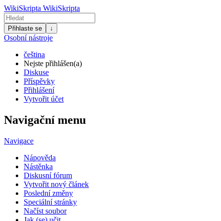
WikiSkripta
WikiSkripta
Přihlaste se
↓
Osobní nástroje
čeština
Nejste přihlášen(a)
Diskuse
Příspěvky
Přihlášení
Vytvořit účet
Navigační menu
Navigace
Nápověda
Nástěnka
Diskusní fórum
Vytvořit nový článek
Poslední změny
Speciální stránky
Načíst soubor
Jak (se) učit