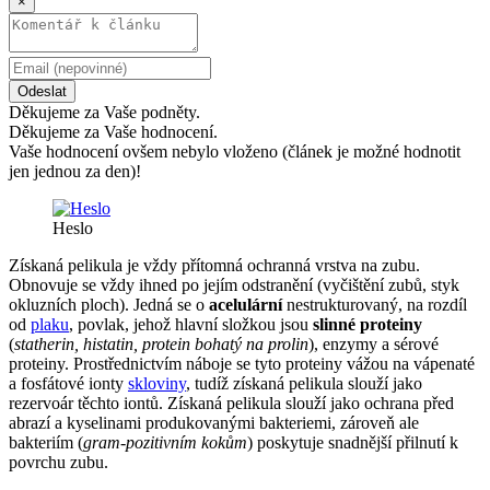
×
Odeslat
Děkujeme za Vaše podněty.
Děkujeme za Vaše hodnocení.
Vaše hodnocení ovšem nebylo vloženo (článek je možné hodnotit
jen jednou za den)!
Heslo
Získaná pelikula je vždy přítomná ochranná vrstva na zubu.
Obnovuje se vždy ihned po jejím odstranění (vyčištění zubů, styk
okluzních ploch). Jedná se o
acelulární
nestrukturovaný, na rozdíl
od
plaku
, povlak, jehož hlavní složkou jsou
slinné proteiny
(
statherin, histatin, protein bohatý na prolin
), enzymy a sérové
proteiny. Prostřednictvím náboje se tyto proteiny vážou na vápenaté
a fosfátové ionty
skloviny
, tudíž získaná pelikula slouží jako
rezervoár těchto iontů. Získaná pelikula slouží jako ochrana před
abrazí a kyselinami produkovanými bakteriemi, zároveň ale
bakteriím (
gram-pozitivním kokům
) poskytuje snadnější přilnutí k
povrchu zubu.