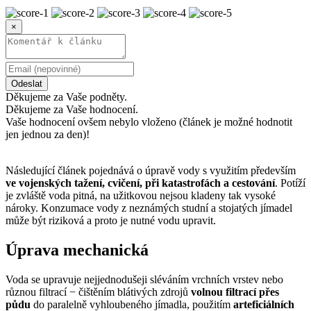
×
Odeslat
Děkujeme za Vaše podněty.
Děkujeme za Vaše hodnocení.
Vaše hodnocení ovšem nebylo vloženo (článek je možné hodnotit
jen jednou za den)!
Následující článek pojednává o úpravě vody s využitím především
ve vojenských tažení, cvičení, při katastrofách a cestování
. Potíží
je zvláště voda pitná, na užitkovou nejsou kladeny tak vysoké
nároky. Konzumace vody z neznámých studní a stojatých jímadel
může být riziková a proto je nutné vodu upravit.
Úprava mechanická
Voda se upravuje nejjednodušeji sléváním vrchních vrstev nebo
různou filtrací − čištěním blátivých zdrojů
volnou filtrací přes
půdu
do paralelně vyhloubeného jímadla, použitím
arteficiálních