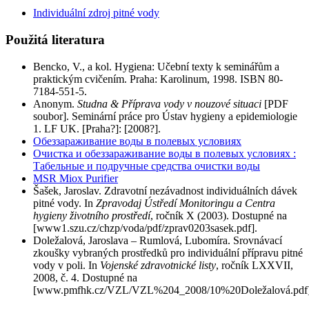
Individuální zdroj pitné vody
Použitá literatura
Bencko, V., a kol. Hygiena: Učební texty k seminářům a
praktickým cvičením. Praha: Karolinum, 1998. ISBN 80-
7184-551-5.
Anonym.
Studna & Příprava vody v nouzové situaci
[PDF
soubor]. Seminární práce pro Ústav hygieny a epidemiologie
1. LF UK. [Praha?]: [2008?].
Обеззараживание воды в полевых условиях
Очистка и обеззараживание воды в полевых условиях :
Табельные и подручные средства очист­ки воды
MSR Miox Purifier
Šašek, Jaroslav. Zdravotní nezávadnost individuálních dávek
pitné vody. In
Zpravodaj Ústředí Monitoringu a Centra
hygieny životního prostředí
, ročník X (2003). Dostupné na
[www1.szu.cz/chzp/voda/pdf/zprav0203sasek.pdf].
Doležalová, Jaroslava – Rumlová, Lubomíra. Srovnávací
zkoušky vybraných prostředků pro individuální přípravu pitné
vody v poli. In
Vojenské zdravotnické listy
, ročník LXXVII,
2008, č. 4. Dostupné na
[www.pmfhk.cz/VZL/VZL%204_2008/10%20Doležalová.pdf]