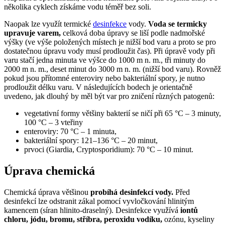
několika cyklech získáme vodu téměř bez soli.
Naopak lze využít termické
desinfekce
vody.
Voda se termicky
upravuje varem,
celková doba úpravy se liší podle nadmořské
výšky (ve výše položených místech je nižší bod varu a proto se pro
dostatečnou úpravu vody musí prodloužit čas). Při úpravě vody při
varu stačí jedna minuta ve výšce do 1000 m n. m., tři minuty do
2000 m n. m., deset minut do 3000 m n. m. (nižší bod varu). Rovněž
pokud jsou přítomné enteroviry nebo bakteriální spory, je nutno
prodloužit délku varu. V následujících bodech je orientačně
uvedeno, jak dlouhý by měl být var pro zničení různých patogenů:
vegetativní formy většiny bakterií se ničí při 65 °C – 3 minuty,
100 °C – 3 vteřiny
enteroviry: 70 °C – 1 minuta,
bakteriální spory: 121–136 °C – 20 minut,
prvoci (Giardia, Cryptosporidium): 70 °C – 10 minut.
Úprava chemická
Chemická úprava většinou
probíhá desinfekcí vody.
Před
desinfekcí lze odstranit zákal pomocí vyvločkování hlinitým
kamencem (síran hlinito-draselný). Desinfekce využívá
iontů
chloru, jódu, bromu, stříbra, peroxidu vodíku,
ozónu, kyseliny