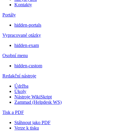
Kontakty
Portály
hidden-portals
Vypracované otázky
hidden-exam
Osobní menu
hidden-custom
Redakční nástroje
Údržba
Úkoly
Nástroje WikiSkript
Zammad (Helpdesk WS)
Tisk a PDF
Stáhnout jako PDF
Verze k tisku