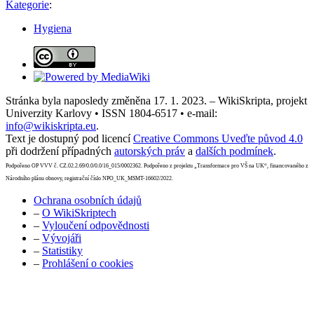
Kategorie
:
Hygiena
Stránka byla naposledy změněna 17. 1. 2023. – WikiSkripta, projekt
Univerzity Karlovy • ISSN 1804-6517 • e-mail:
info@wikiskripta.eu
.
Text je dostupný pod licencí
Creative Commons Uveďte původ 4.0
při dodržení případných
autorských práv
a
dalších podmínek
.
Podpořeno OP VVV č. CZ.02.2.69/0.0/0.0/16_015/0002362. Podpořeno z projektu „Transformace pro VŠ na UK“, financovaného z
Národního plánu obnovy, registrační číslo NPO_UK_MSMT-16602/2022.
Ochrana osobních údajů
–
O WikiSkriptech
–
Vyloučení odpovědnosti
–
Vývojáři
–
Statistiky
–
Prohlášení o cookies