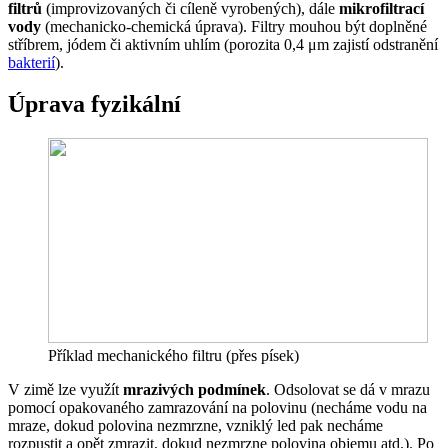
filtrů
(improvizovaných či cíleně vyrobených), dále
mikrofiltrací
vody
(mechanicko-chemická úprava). Filtry mouhou být doplněné
stříbrem, jódem či aktivním uhlím (porozita 0,4 μm zajistí odstranění
bakterií
).
Úprava fyzikální
Příklad mechanického filtru (přes písek)
V zimě lze využít
mrazivých podmínek
. Odsolovat se dá v mrazu
pomocí opakovaného zamrazování na polovinu (necháme vodu na
mraze, dokud polovina nezmrzne, vzniklý led pak necháme
rozpustit a opět zmrazit, dokud nezmrzne polovina objemu atd.). Po