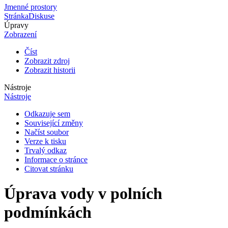
Jmenné prostory
Stránka
Diskuse
Úpravy
Zobrazení
Číst
Zobrazit zdroj
Zobrazit historii
Nástroje
Nástroje
Odkazuje sem
Související změny
Načíst soubor
Verze k tisku
Trvalý odkaz
Informace o stránce
Citovat stránku
Úprava vody v polních
podmínkách