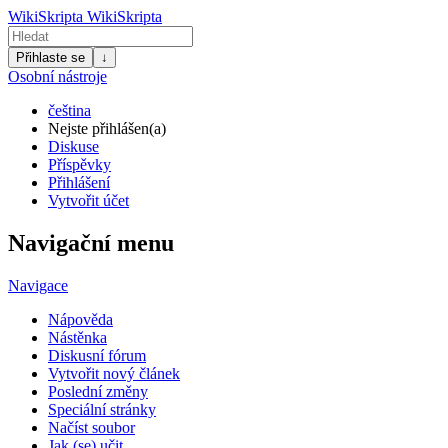
WikiSkripta
WikiSkripta
Přihlaste se
↓
Osobní nástroje
čeština
Nejste přihlášen(a)
Diskuse
Příspěvky
Přihlášení
Vytvořit účet
Navigační menu
Navigace
Nápověda
Nástěnka
Diskusní fórum
Vytvořit nový článek
Poslední změny
Speciální stránky
Načíst soubor
Jak (se) učit