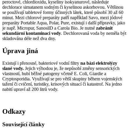
peroctové, chlordioxidu, kyseliny isokyanurové, následuje
dechlorace sirnatanem sodným či kyselinou askorbovou. Většinou
se používají tabletové formy účinných látek, které působí 30 až 60
minut. Mezi chlorové preparáty patří například Savo, mezi jódové
preparáty Portable Aqua, Polar, Pure, existují i další přípravky, jako
je např. Micropur, SanosilD a Carola Bio. Je nutné
zabránit
sekundární kontaminaci vody
. Dechlorovaná voda by neměla být
skladována déle než dva dny.
Úprava jiná
Existují i přenosné, bakteriové vodní filtry
na bázi elektrolýzy
slané vody.
Jejich výhodou je, že nepůsobí změny sensorických
vlastností, hubí běžné patogeny včetně E. Coli, Giardie a
Cryptosporidia. Využívají se pro větší skupiny během vojenských
tažení či cvičení, turistiky, krisových situací či katastrof. Na jedno
nabití upraví až 200 litrů vody.
Odkazy
Související články