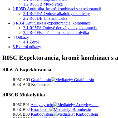
1.2
R05CB Mukolytika
2
R05D Antitusika, kromě kombinací s expektorancii
2.1
R05DA Opiové alkaloidy a deriváty
2.2
R05DB Jiná antitusika
3
R05F Antitusika a expektorancia, kombinace
3.1
R05FA Opiové deriváty a expektorancia
3.2
R05FB Jiná antitusika a mukolytika
4
Odkazy
4.1
Zdroj
5
Externí odkazy
R05C Expektorancia, kromě kombinací s a
R05CA Expektorancia
R05CA03
Guaifenesin
R05CA10 Kombinace
R05CB Mukolytika
R05CB01
Acetylcystein
R05CB02
Bromhexin
R05CB03
Karbocystein