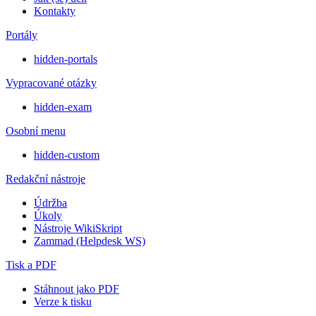
Kontakty
Portály
hidden-portals
Vypracované otázky
hidden-exam
Osobní menu
hidden-custom
Redakční nástroje
Údržba
Úkoly
Nástroje WikiSkript
Zammad (Helpdesk WS)
Tisk a PDF
Stáhnout jako PDF
Verze k tisku