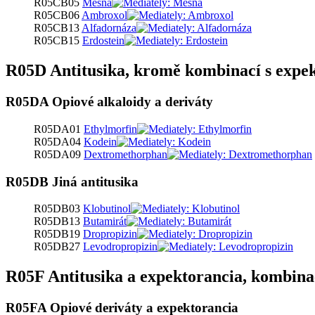
R05CB05
Mesna
R05CB06
Ambroxol
R05CB13
Alfadornáza
R05CB15
Erdostein
R05D Antitusika, kromě kombinací s expek
R05DA Opiové alkaloidy a deriváty
R05DA01
Ethylmorfin
R05DA04
Kodein
R05DA09
Dextromethorphan
R05DB Jiná antitusika
R05DB03
Klobutinol
R05DB13
Butamirát
R05DB19
Dropropizin
R05DB27
Levodropropizin
R05F Antitusika a expektorancia, kombina
R05FA Opiové deriváty a expektorancia