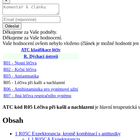
×
Odeslat
Děkujeme za Vaše podněty.
Děkujeme za Vaše hodnocení.
Vaše hodnocení ovšem nebylo vloženo (článek je možné hodnotit jen 
ATC klasifikace léčiv
R. Dýchací ústrojí
R01 - Nosní léčiva
R02 - Krční léčiva
R03 - Antiastmatika
R05 - Léčiva při kašli a nachlazení
R06 - Antihistaminika pro systémové užití
R07 - Jiná léčiva respiračního systému
ATC kód R05 Léčiva při kašli a nachlazení
je hlavní terapeutick
Obsah
1
R05C Expektorancia, kromě kombinací s antitusiky
1.1
R05CA Expektorancia