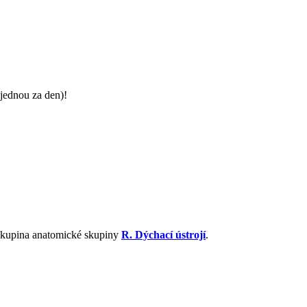
jednou za den)!
á skupina anatomické skupiny
R. Dýchací ústrojí
.