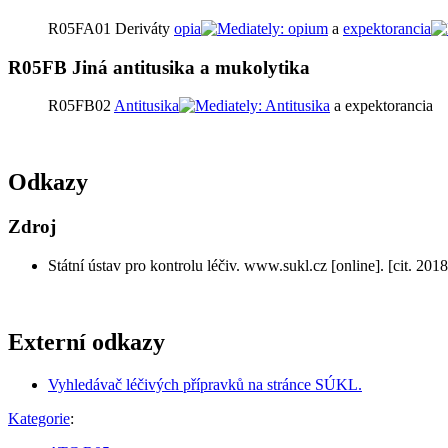
R05FA01 Deriváty
opia
a
expektorancia
R05FB Jiná antitusika a mukolytika
R05FB02
Antitusika
a expektorancia
Odkazy
Zdroj
Státní ústav pro kontrolu léčiv. www.sukl.cz [online]. [cit. 201
Externí odkazy
Vyhledávač léčivých přípravků na stránce SÚKL.
Kategorie
: