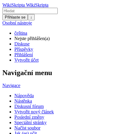
WikiSkripta
WikiSkripta
Přihlaste se
↓
Osobní nástroje
čeština
Nejste přihlášen(a)
Diskuse
Příspěvky
Přihlášení
Vytvořit účet
Navigační menu
Navigace
Nápověda
Nástěnka
Diskusní fórum
Vytvořit nový článek
Poslední změny
Speciální stránky
Načíst soubor
Jak (se) učit