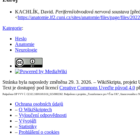
KACHLÍK, David.
Periferní/obvodová nervová soustava
[pře
<
https://anatomie.lf2.cuni.cz/sites/anatomie/files/page
Kategorie
:
Heslo
Anatomie
Neurologie
Stránka byla naposledy změněna 29. 3. 2026. – WikiSkripta, projekt
Text je dostupný pod licencí
Creative Commons Uveďte původ 4.0
př
Podpořeno OP VVV č. CZ.02.2.69/0.0/0.0/16_015/0002362. Podpořeno z projektu „Transformace pro VŠ na UK“, financovaného z 
Ochrana osobních údajů
–
O WikiSkriptech
–
Vyloučení odpovědnosti
–
Vývojáři
–
Statistiky
–
Prohlášení o cookies