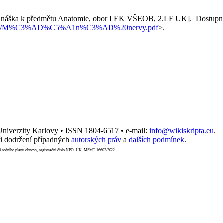
dnáška k předmětu Anatomie, obor LEK VŠEOB, 2.LF UK]. Dostupné
/files/2022/M%C3%AD%C5%A1n%C3%AD%20nervy.pdf
>.
 Univerzity Karlovy • ISSN 1804-6517 • e-mail:
info@wikiskripta.eu
.
i dodržení případných
autorských práv
a
dalších podmínek
.
Národního plánu obnovy, registrační číslo NPO_UK_MSMT-16602/2022.