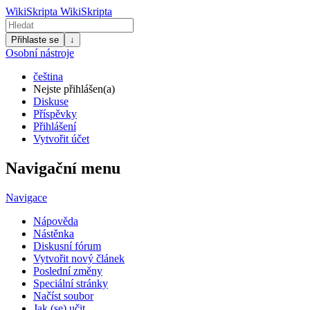
WikiSkripta
WikiSkripta
Přihlaste se
↓
Osobní nástroje
čeština
Nejste přihlášen(a)
Diskuse
Příspěvky
Přihlášení
Vytvořit účet
Navigační menu
Navigace
Nápověda
Nástěnka
Diskusní fórum
Vytvořit nový článek
Poslední změny
Speciální stránky
Načíst soubor
Jak (se) učit