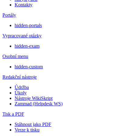
Kontakty
Portály
hidden-portals
Vypracované otázky
hidden-exam
Osobní menu
hidden-custom
Redakční nástroje
Údržba
Úkoly
Nástroje WikiSkript
Zammad (Helpdesk WS)
Tisk a PDF
Stáhnout jako PDF
Verze k tisku