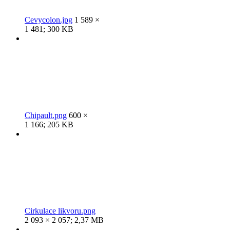
Cevycolon.jpg
1 589 ×
1 481; 300 KB
Chipault.png
600 ×
1 166; 205 KB
Cirkulace likvoru.png
2 093 × 2 057; 2,37 MB