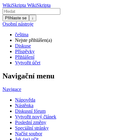
WikiSkripta
WikiSkripta
Přihlaste se
↓
Osobní nástroje
čeština
Nejste přihlášen(a)
Diskuse
Příspěvky
Přihlášení
Vytvořit účet
Navigační menu
Navigace
Nápověda
Nástěnka
Diskusní fórum
Vytvořit nový článek
Poslední změny
Speciální stránky
Načíst soubor
Jak (se) učit