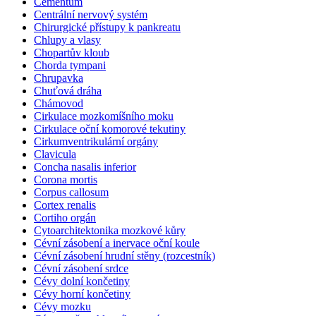
Cementum
Centrální nervový systém
Chirurgické přístupy k pankreatu
Chlupy a vlasy
Chopartův kloub
Chorda tympani
Chrupavka
Chuťová dráha
Chámovod
Cirkulace mozkomíšního moku
Cirkulace oční komorové tekutiny
Cirkumventrikulární orgány
Clavicula
Concha nasalis inferior
Corona mortis
Corpus callosum
Cortex renalis
Cortiho orgán
Cytoarchitektonika mozkové kůry
Cévní zásobení a inervace oční koule
Cévní zásobení hrudní stěny (rozcestník)
Cévní zásobení srdce
Cévy dolní končetiny
Cévy horní končetiny
Cévy mozku