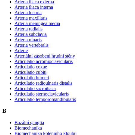
Arteria iliaca externa
Arteria iliaca interna
Arteria lusoria
Arteria maxillaris
Arteria meningea media
Arteria radialis
Arteria subclavia
Arteria ulnaris
Arteria vertebralis
Arterie
Arteriální zásobení hrudní stěny
Articulatio acromioclavicularis
Articulatio coxae
Articulatio cubiti
Articulatio humeri
Articulatio radioulnaris distalis
Articulatio sacroiliaca
Articulatio sternoclavicularis
Articulatio temporomandibularis
B
Bazální ganglia
Biomechanika
Biomechanika kolenního kloubu