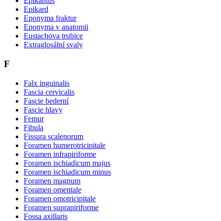
Epikantus
Epikard
Eponyma fraktur
Eponyma v anatomii
Eustachova trubice
Extraglosální svaly
F
Falx inguinalis
Fascia cervicalis
Fascie bederní
Fascie hlavy
Femur
Fibula
Fissura scalenorum
Foramen humerotricipitale
Foramen infrapiriforme
Foramen ischiadicum majus
Foramen ischiadicum minus
Foramen magnum
Foramen omentale
Foramen omotricipitale
Foramen suprapiriforme
Fossa axillaris