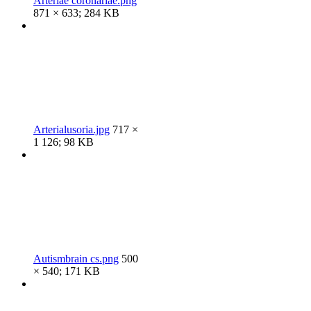
Arteriae coronariae.png
871 × 633; 284 KB
Arterialusoria.jpg
717 ×
1 126; 98 KB
Autismbrain cs.png
500
× 540; 171 KB