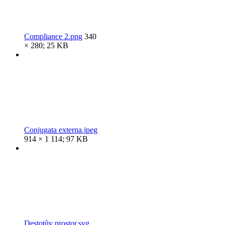
Compliance 2.png
340
× 280; 25 KB
Conjugata externa.jpeg
914 × 1 114; 97 KB
Destotův prostor.svg