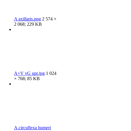
A axillaris.png
2 574 ×
2 068; 229 KB
A+V vG upr.jpg
1 024
× 768; 85 KB
A.circuflexa humeri