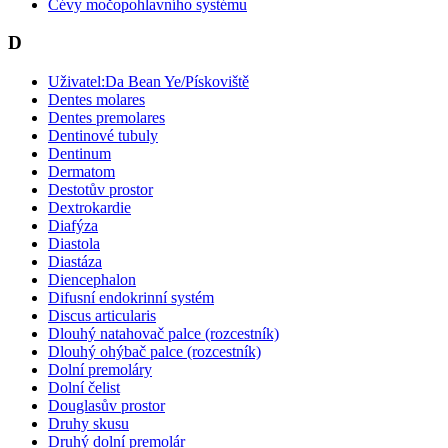
Cévy močopohlavního systému
D
Uživatel:Da Bean Ye/Pískoviště
Dentes molares
Dentes premolares
Dentinové tubuly
Dentinum
Dermatom
Destotův prostor
Dextrokardie
Diafýza
Diastola
Diastáza
Diencephalon
Difusní endokrinní systém
Discus articularis
Dlouhý natahovač palce (rozcestník)
Dlouhý ohýbač palce (rozcestník)
Dolní premoláry
Dolní čelist
Douglasův prostor
Druhy skusu
Druhý dolní premolár