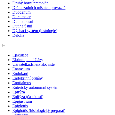
Druhý horní premolár
Dráha zadních míšních provazců
Duodenum
Dura mater
Dutina nosní
Dutina ústní
Dýchací systém (histologie)
Děloha
E
Ejakulace
Ekrinní potní žlázy
Uživatelka:Elle/Pískoviště
Enamelum
Endokard
Endokrinní orgány
Enoftalmus
Enterický autonomní systém
Epifýza
Epifýza (část kosti)
Epigastrium
Epiglottis
Epiglottis (histologický preparát)