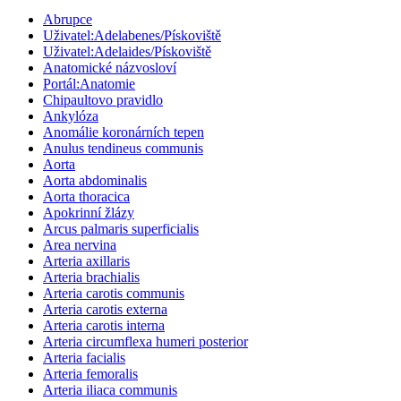
Abrupce
Uživatel:Adelabenes/Pískoviště
Uživatel:Adelaides/Pískoviště
Anatomické názvosloví
Portál:Anatomie
Chipaultovo pravidlo
Ankylóza
Anomálie koronárních tepen
Anulus tendineus communis
Aorta
Aorta abdominalis
Aorta thoracica
Apokrinní žlázy
Arcus palmaris superficialis
Area nervina
Arteria axillaris
Arteria brachialis
Arteria carotis communis
Arteria carotis externa
Arteria carotis interna
Arteria circumflexa humeri posterior
Arteria facialis
Arteria femoralis
Arteria iliaca communis