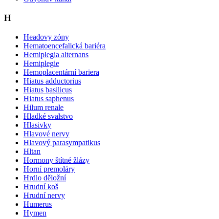
H
Headovy zóny
Hematoencefalická bariéra
Hemiplegia alternans
Hemiplegie
Hemoplacentární bariera
Hiatus adductorius
Hiatus basilicus
Hiatus saphenus
Hilum renale
Hladké svalstvo
Hlasivky
Hlavové nervy
Hlavový parasympatikus
Hltan
Hormony štítné žlázy
Horní premoláry
Hrdlo děložní
Hrudní koš
Hrudní nervy
Humerus
Hymen