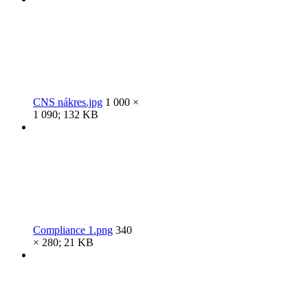
CNS nákres.jpg
1 000 ×
1 090; 132 KB
Compliance 1.png
340
× 280; 21 KB