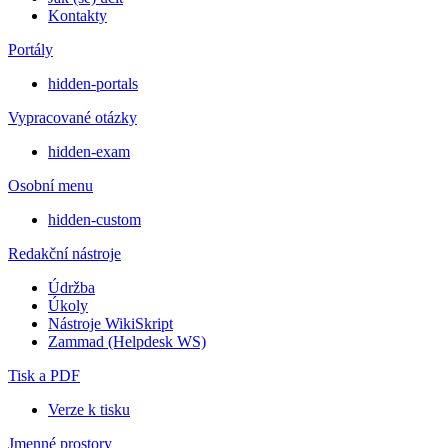
Kontakty
Portály
hidden-portals
Vypracované otázky
hidden-exam
Osobní menu
hidden-custom
Redakční nástroje
Údržba
Úkoly
Nástroje WikiSkript
Zammad (Helpdesk WS)
Tisk a PDF
Verze k tisku
Jmenné prostory