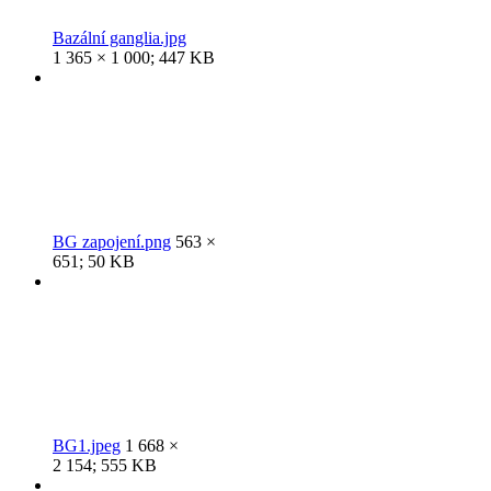
Bazální ganglia.jpg
1 365 × 1 000; 447 KB
BG zapojení.png
563 ×
651; 50 KB
BG1.jpeg
1 668 ×
2 154; 555 KB