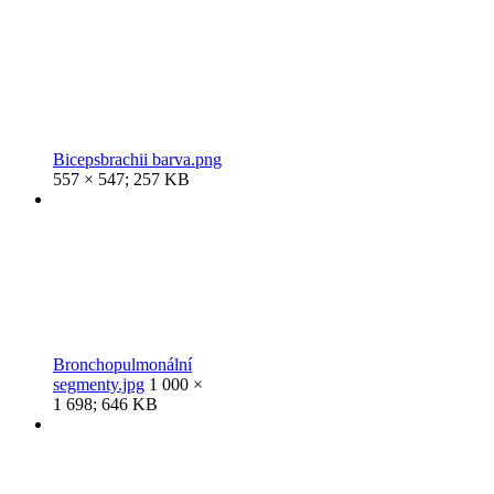
Bicepsbrachii barva.png
557 × 547; 257 KB
Bronchopulmonální
segmenty.jpg
1 000 ×
1 698; 646 KB