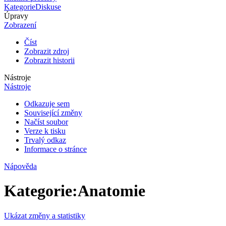
Kategorie
Diskuse
Úpravy
Zobrazení
Číst
Zobrazit zdroj
Zobrazit historii
Nástroje
Nástroje
Odkazuje sem
Související změny
Načíst soubor
Verze k tisku
Trvalý odkaz
Informace o stránce
Nápověda
Kategorie
:
Anatomie
Ukázat změny a statistiky