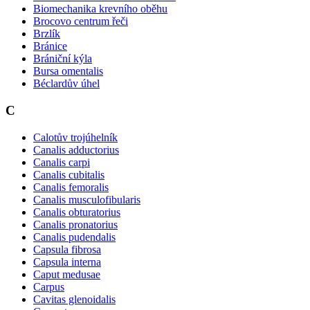
Biomechanika krevního oběhu
Brocovo centrum řeči
Brzlík
Bránice
Brániční kýla
Bursa omentalis
Béclardův úhel
C
Calotův trojúhelník
Canalis adductorius
Canalis carpi
Canalis cubitalis
Canalis femoralis
Canalis musculofibularis
Canalis obturatorius
Canalis pronatorius
Canalis pudendalis
Capsula fibrosa
Capsula interna
Caput medusae
Carpus
Cavitas glenoidalis