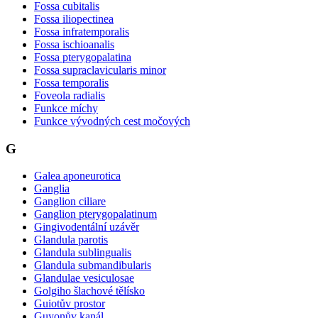
Fossa cubitalis
Fossa iliopectinea
Fossa infratemporalis
Fossa ischioanalis
Fossa pterygopalatina
Fossa supraclavicularis minor
Fossa temporalis
Foveola radialis
Funkce míchy
Funkce vývodných cest močových
G
Galea aponeurotica
Ganglia
Ganglion ciliare
Ganglion pterygopalatinum
Gingivodentální uzávěr
Glandula parotis
Glandula sublingualis
Glandula submandibularis
Glandulae vesiculosae
Golgiho šlachové tělísko
Guiotův prostor
Guyonův kanál