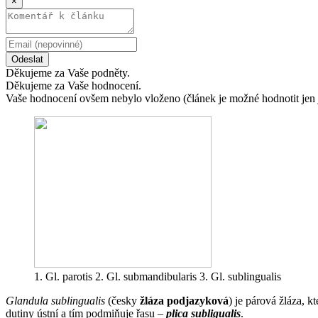
×
Odeslat
Děkujeme za Vaše podněty.
Děkujeme za Vaše hodnocení.
Vaše hodnocení ovšem nebylo vloženo (článek je možné hodnotit jen 
1. Gl. parotis 2. Gl. submandibularis 3. Gl. sublingualis
Glandula sublingualis
(česky
žláza podjazyková
) je párová žláza, k
dutiny ústní a tím podmiňuje řasu –
plica subligualis
.