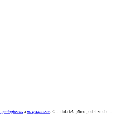
 genioglossus
a
m. hyoglossus
. Glandula leží přímo pod sliznicí dna