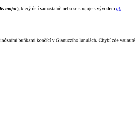
lis major
), který ústí samostatně nebo se spojuje s vývodem
gl.
ucinózními buňkami končící v Gianuzziho lunulách. Chybí zde vsunuté