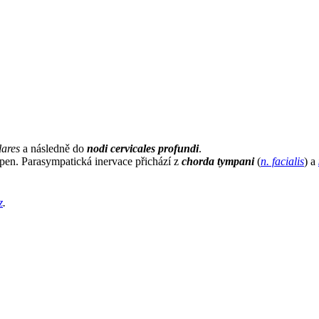
ares
a následně do
nodi cervicales profundi
.
tepen. Parasympatická inervace přichází z
chorda tympani
(
n. facialis
) a
z
.