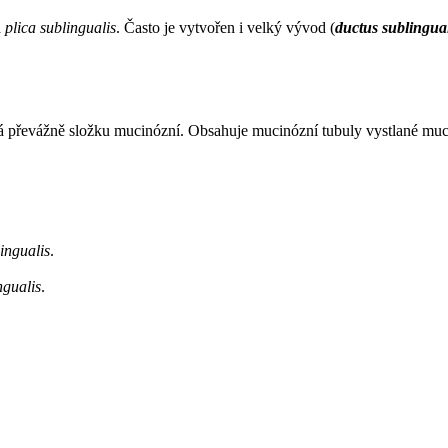
a
plica sublingualis
. Často je vytvořen i velký vývod (
ductus sublingua
t má převážně složku mucinózní. Obsahuje mucinózní tubuly vystlané m
ingualis
.
ingualis
.