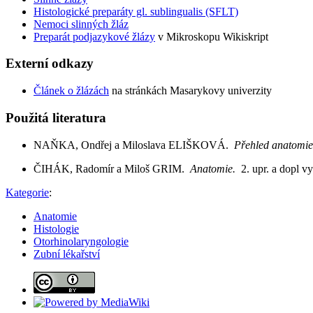
Histologické preparáty gl. sublingualis (SFLT)
Nemoci slinných žláz
Preparát podjazykové žlázy
v Mikroskopu Wikiskript
Externí odkazy
Článek o žlázách
na stránkách Masarykovy univerzity
Použitá literatura
NAŇKA, Ondřej a Miloslava ELIŠKOVÁ.
Přehled anatomi
ČIHÁK, Radomír a Miloš GRIM.
Anatomie.
2. upr. a dopl 
Kategorie
:
Anatomie
Histologie
Otorhinolaryngologie
Zubní lékařství