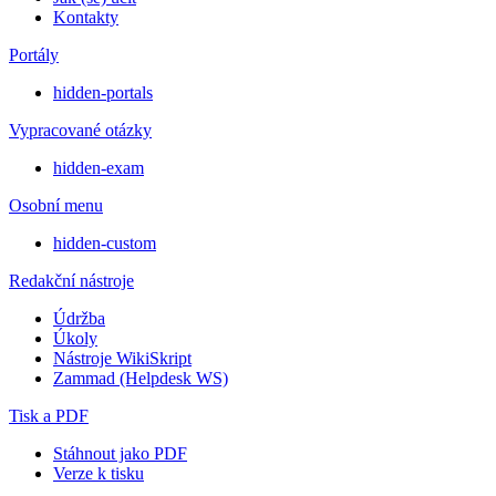
Kontakty
Portály
hidden-portals
Vypracované otázky
hidden-exam
Osobní menu
hidden-custom
Redakční nástroje
Údržba
Úkoly
Nástroje WikiSkript
Zammad (Helpdesk WS)
Tisk a PDF
Stáhnout jako PDF
Verze k tisku