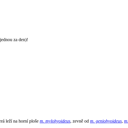
jednou za den)!
terá leží na horní ploše
m. mylohyoideus
, zevně od
m. geniohyoideus
,
m.