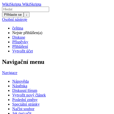
WikiSkripta
WikiSkripta
Přihlaste se
↓
Osobní nástroje
čeština
Nejste přihlášen(a)
Diskuse
Příspěvky
Přihlášení
Vytvořit účet
Navigační menu
Navigace
Nápověda
Nástěnka
Diskusní fórum
Vytvořit nový článek
Poslední změny
Speciální stránky
Načíst soubor
Jak (se) učit