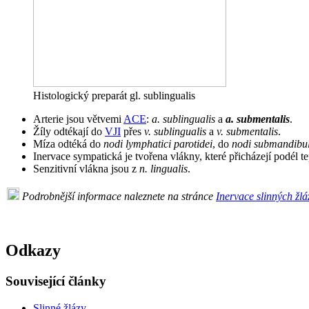
Histologický preparát gl. sublingualis
Arterie jsou větvemi
ACE
:
a. sublingualis
a
a. submentalis
.
Žíly odtékají do
VJI
přes
v. sublingualis
a
v. submentalis
.
Míza odtéká do
nodi lymphatici parotidei
, do
nodi submandibul
Inervace sympatická je tvořena vlákny, které přicházejí podél 
Senzitivní vlákna jsou z
n. lingualis
.
Podrobnější informace naleznete na stránce
Inervace slinných žlá
Odkazy
Související články
Slinné žlázy