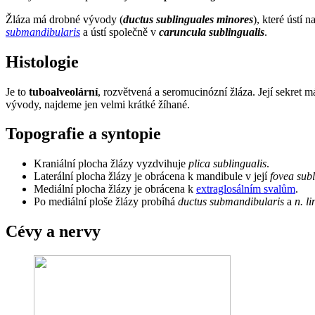
Žláza má drobné vývody (
ductus sublinguales minores
), které ústí n
submandibularis
a ústí společně v
caruncula sublingualis
.
Histologie
Je to
tuboalveolární
, rozvětvená a seromucinózní žláza. Její sekre
vývody, najdeme jen velmi krátké žíhané.
Topografie a syntopie
Kraniální plocha žlázy vyzdvihuje
plica sublingualis
.
Laterální plocha žlázy je obrácena k mandibule v její
fovea subl
Mediální plocha žlázy je obrácena k
extraglosálním svalům
.
Po mediální ploše žlázy probíhá
ductus submandibularis
a
n. l
Cévy a nervy