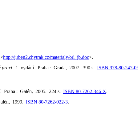
 <
http://jirben2.chytrak.cz/materialy/orl_jb.doc
>.
é praxi.
1. vydání. Praha : Grada, 2007. 390 s.
ISBN 978-80-247-0
í. Praha : Galén, 2005. 224 s.
ISBN 80-7262-346-X
.
Galén, 1999.
ISBN 80-7262-022-3
.