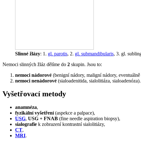
Slinné žlázy
: 1.
gl. parotis
, 2.
gl. submandibularis
, 3. gl. sublin
Nemoci slinných žláz dělíme do
2
skupin. Jsou to:
nemoci nádorové
(benigní nádory, maligní nádory, eventuálně 
nemoci nenádorové
(sialoadenitida, sialolitiáza, sialoadenóza).
Vyšetřovací metody
anamnéza
,
fyzikální vyšetření
(aspekce a palpace),
USG
,
USG + FNAB
(fine needle aspiration biopsy),
sialografie
k zobrazení kontrastní sialolitiázy,
CT
,
MRI
.