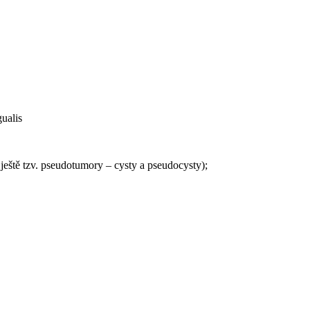
gualis
ještě tzv. pseudotumory – cysty a pseudocysty);