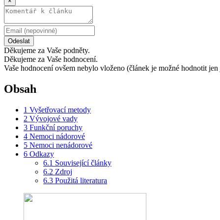
×
Odeslat
Děkujeme za Vaše podněty.
Děkujeme za Vaše hodnocení.
Vaše hodnocení ovšem nebylo vloženo (článek je možné hodnotit jen 
Obsah
1
Vyšetřovací metody
2
Vývojové vady
3
Funkční poruchy
4
Nemoci nádorové
5
Nemoci nenádorové
6
Odkazy
6.1
Související články
6.2
Zdroj
6.3
Použitá literatura