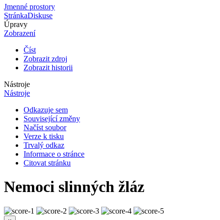
Jmenné prostory
Stránka
Diskuse
Úpravy
Zobrazení
Číst
Zobrazit zdroj
Zobrazit historii
Nástroje
Nástroje
Odkazuje sem
Související změny
Načíst soubor
Verze k tisku
Trvalý odkaz
Informace o stránce
Citovat stránku
Nemoci slinných žláz