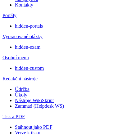
Kontakty
Portály
hidden-portals
Vypracované otázky
hidden-exam
Osobní menu
hidden-custom
Redakční nástroje
Údržba
Úkoly
Nástroje WikiSkript
Zammad (Helpdesk WS)
Tisk a PDF
Stáhnout jako PDF
Verze k tisku