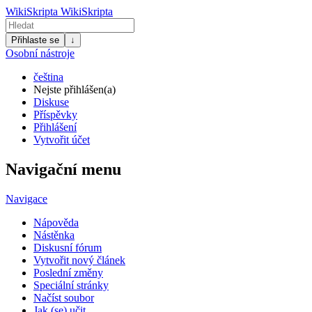
WikiSkripta
WikiSkripta
Přihlaste se
↓
Osobní nástroje
čeština
Nejste přihlášen(a)
Diskuse
Příspěvky
Přihlášení
Vytvořit účet
Navigační menu
Navigace
Nápověda
Nástěnka
Diskusní fórum
Vytvořit nový článek
Poslední změny
Speciální stránky
Načíst soubor
Jak (se) učit