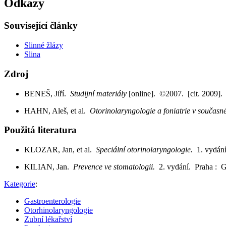
Odkazy
Související články
Slinné žlázy
Slina
Zdroj
BENEŠ, Jiří.
Studijní materiály
[online]. ©2007. [cit. 2009].
HAHN, Aleš, et al.
Otorinolaryngologie a foniatrie v současn
Použitá literatura
KLOZAR, Jan, et al.
Speciální otorinolaryngologie.
1. vydán
KILIAN, Jan.
Prevence ve stomatologii.
2. vydání. Praha : 
Kategorie
:
Gastroenterologie
Otorhinolaryngologie
Zubní lékařství