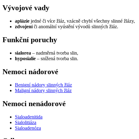
Vývojové vady
aplázie
jedné či více žláz, vzácně chybí všechny slinné žlázy,
zdvojení
či anomální vyústění vývodů slinných žláz.
Funkční poruchy
sialorea
– nadměrná tvorba slin,
hyposialie
– snížená tvorba slin.
Nemoci nádorové
Benigní nádory slinných žláz
Maligní nádory slinných žláz
Nemoci nenádorové
Sialoadenitida
Sialolitiáza
Sialoadenóza