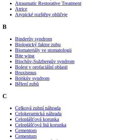
Atraumatic Restorative Treatment
Atrice
Atypické rozštěpy obličeje
B
Binderův syndrom
Biologický faktor zubu
Biomateriály ve stomatologii
Bite wing
Blochův-Sulzbergův syndrom
Bolest v orofaciální oblasti
Bruxismus
Böökův syndrom
Bělení zubů
C
Celková zubní náhrada
Celokeramická náhrada
Celoplášťová korunka
Celoplášťová litá korunka
Cementom
Cementum