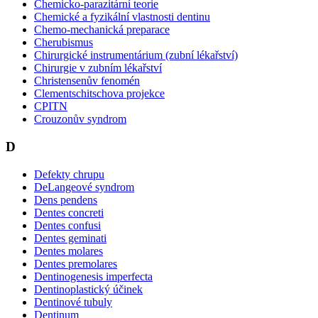
Chemicko-parazitární teorie
Chemické a fyzikální vlastnosti dentinu
Chemo-mechanická preparace
Cherubismus
Chirurgické instrumentárium (zubní lékařství)
Chirurgie v zubním lékařství
Christensenův fenomén
Clementschitschova projekce
CPITN
Crouzonův syndrom
D
Defekty chrupu
DeLangeové syndrom
Dens pendens
Dentes concreti
Dentes confusi
Dentes geminati
Dentes molares
Dentes premolares
Dentinogenesis imperfecta
Dentinoplastický účinek
Dentinové tubuly
Dentinum