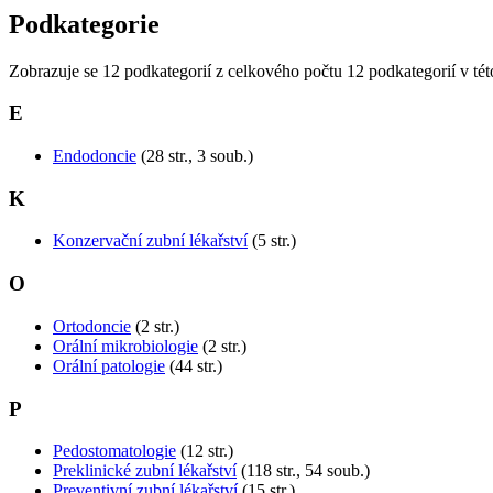
Podkategorie
Zobrazuje se 12 podkategorií z celkového počtu 12 podkategorií v této
E
Endodoncie
(28 str., 3 soub.)
K
Konzervační zubní lékařství
(5 str.)
O
Ortodoncie
(2 str.)
Orální mikrobiologie
(2 str.)
Orální patologie
(44 str.)
P
Pedostomatologie
(12 str.)
Preklinické zubní lékařství
(118 str., 54 soub.)
Preventivní zubní lékařství
(15 str.)