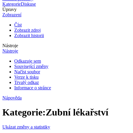
Kategorie
Diskuse
Úpravy
Zobrazení
Číst
Zobrazit zdroj
Zobrazit historii
Nástroje
Nástroje
Odkazuje sem
Související změny
Načíst soubor
Verze k tisku
Trvalý odkaz
Informace o stránce
Nápověda
Kategorie
:
Zubní lékařství
Ukázat změny a statistiky