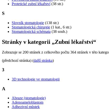
Protetické zubní lékařství
(38 str.)
S
Slovník stomatologie
(138 str.)
Stomatologická chirurgie
(1 kat., 6 str.)
Stomatologická schémata
(38 soub.)
Stránky v kategorii „Zubní lékařství“
Zobrazuje se 200 stránek z celkového počtu 364 stránek v této kategor
(předchozí stránka) (
další stránka
)
3
3D technologie ve stomatologii
A
Abraze (stomatologie)
Adenoameloblastom
Adhezivní můstek