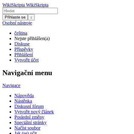
WikiSkripta
WikiSkripta
Přihlaste se
↓
Osobní nástroje
čeština
Nejste přihlášen(a)
Diskuse
Příspěvky
Přihlášení
Vytvořit účet
Navigační menu
Navigace
Nápověda
Nástěnka
Diskusní fórum
Vytvořit nový článek
Poslední změny
Speciální stránky
Načíst soubor
Jak (se) učit