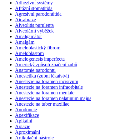
Adhezivní systémy
Aftózní stomatitida
Agresivní parodontitida
Air-abraze
Alveolitis purulenta
Alveolární výběžek
Amalgamátor
Amalgám
Ameloblastický fibrom
Ameloblastom
Amelogenesis imperfecta
Americký způsob značení zubů
Anatomie parodontu
Anestetika (zubní lékařství)
Anestezie na foramen incisivum
Anestezie na foramen infraorbitale
Anestezie na foramen mentale
Anestezie na foramen palatinum majus
Anestezie na tuber maxillae
Anodoncie
Apexifikace
Apikální
Aplazie
Aproximální
Artikulační nástroje