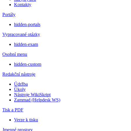
Kontakty
Portály
hidden-portals
Vypracované otázky
hidden-exam
Osobní menu
hidden-custom
Redakční nástroje
Údržba
Úkoly
Nástroje WikiSkript
Zammad (Helpdesk WS)
Tisk a PDF
Verze k tisku
Jmenné prostory