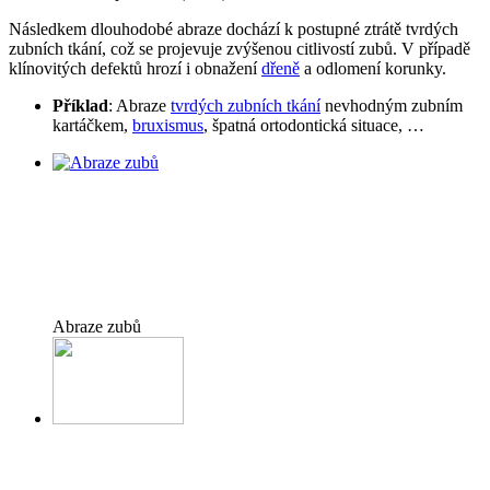
Následkem dlouhodobé abraze dochází k postupné ztrátě tvrdých
zubních tkání, což se projevuje zvýšenou citlivostí zubů. V případě
klínovitých defektů hrozí i obnažení
dřeně
a odlomení korunky.
Příklad
: Abraze
tvrdých zubních tkání
nevhodným zubním
kartáčkem,
bruxismus
, špatná ortodontická situace, …
Abraze zubů