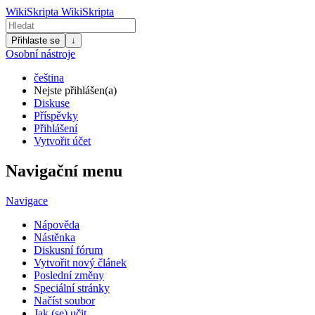
WikiSkripta
WikiSkripta
Přihlaste se
↓
Osobní nástroje
čeština
Nejste přihlášen(a)
Diskuse
Příspěvky
Přihlášení
Vytvořit účet
Navigační menu
Navigace
Nápověda
Nástěnka
Diskusní fórum
Vytvořit nový článek
Poslední změny
Speciální stránky
Načíst soubor
Jak (se) učit