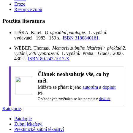
Eroze
Resorpce zubů
Použitá literatura
LIŠKA, Karel.
Orofaciální patologie.
1. vydání.
vydavatel, 1983. 159 s.
ISBN 3180840161
.
WEBER, Thomas.
Memorix zubního lékařství : překlad 2.
vydání, 279 vyobrazení.
1. vydání. Praha : Grada, 2006.
430 s.
ISBN 80-247-1017-X
.
Článek neobsahuje vše, co by
měl.
Můžete se přidat k jeho
autorům
a
doplnit
jej.
O vhodných změnách se lze poradit v
diskusi
.
Kategorie
:
Patologie
Zubní lékařství
Preklinické zubní lékařství