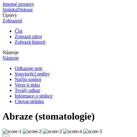
Jmenné prostory
Stránka
Diskuse
Úpravy
Zobrazení
Číst
Zobrazit zdroj
Zobrazit historii
Nástroje
Nástroje
Odkazuje sem
Související změny
Načíst soubor
Verze k tisku
Trvalý odkaz
Informace o stránce
Citovat stránku
Abraze (stomatologie)