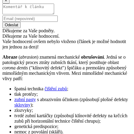
×
Odeslat
Děkujeme za Vaše podněty.
Děkujeme za Vaše hodnocení.
Vaše hodnocení ovšem nebylo vloženo (článek je možné hodnotit
jen jednou za den)!
Abraze
(
abrasion
) znamená mechanické
obrušování
. Jedná se o
patologický proces ztráty zubních tkání, který postihuje oblast
corona dentis
("klínovitý defekt") špičáku a premoláru způsobený
mimořádným mechanickým vlivem. Mezi mimořádné mechanické
vlivy patří:
špatná technika
čištění zubů
;
tlak protézy;
zubní pasty
s abrazivním účinkem (způsobují plošné defekty
skloviny
);
zlozvyky;
tvrdé zubní kartáčky (způsobují klínovité defekty na krčcích
zubů při horizontální technice čištění chrupu);
genetická predispozice;
nemoc z povolání (skláři).