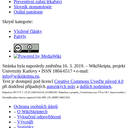
Preventivní zubní lékařství
Slovník stomatologie
Orální patologie
Skryté kategorie:
Vložené články
Pahýly
Stránka byla naposledy změněna 16. 3. 2019. – WikiSkripta, projekt
Univerzity Karlovy • ISSN 1804-6517 • e-mail:
info@wikiskripta.eu
.
Text je dostupný pod licencí
Creative Commons Uveďte původ 4.0
při dodržení případných
autorských práv
a
dalších podmínek
.
Podpořeno OP VVV č. CZ.02.2.69/0.0/0.0/16_015/0002362. Podpořeno z projektu „Transformace pro VŠ na UK“, financovaného z
Národního plánu obnovy, registrační číslo NPO_UK_MSMT-16602/2022.
Ochrana osobních údajů
–
O WikiSkriptech
–
Vyloučení odpovědnosti
–
Vývojáři
–
Statistiky