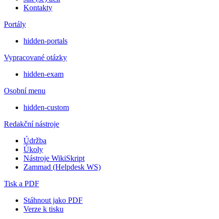
Kontakty
Portály
hidden-portals
Vypracované otázky
hidden-exam
Osobní menu
hidden-custom
Redakční nástroje
Údržba
Úkoly
Nástroje WikiSkript
Zammad (Helpdesk WS)
Tisk a PDF
Stáhnout jako PDF
Verze k tisku