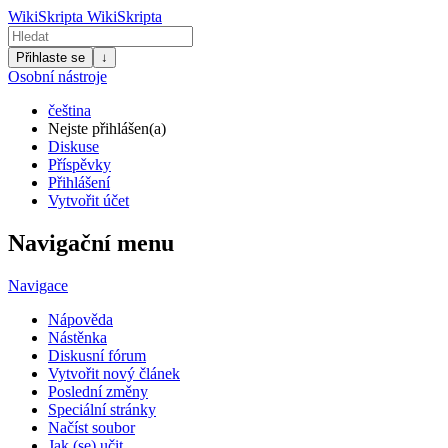
WikiSkripta
WikiSkripta
Přihlaste se
↓
Osobní nástroje
čeština
Nejste přihlášen(a)
Diskuse
Příspěvky
Přihlášení
Vytvořit účet
Navigační menu
Navigace
Nápověda
Nástěnka
Diskusní fórum
Vytvořit nový článek
Poslední změny
Speciální stránky
Načíst soubor
Jak (se) učit