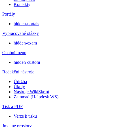
Kontakty
Portály
hidden-portals
Vypracované otázky
hidden-exam
Osobní menu
hidden-custom
Redakční nástroje
Údržba
Úkoly
Nástroje WikiSkript
Zammad (Helpdesk WS)
Tisk a PDF
Verze k tisku
Jmenné prostory