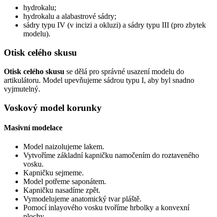
hydrokalu;
hydrokalu a alabastrové sádry;
sádry typu IV (v incizi a okluzi) a sádry typu III (pro zbytek
modelu).
Otisk celého skusu
Otisk celého skusu
se dělá pro správné usazení modelu do
artikulátoru. Model upevňujeme sádrou typu I, aby byl snadno
vyjmutelný.
Voskový model korunky
Masivní modelace
Model naizolujeme lakem.
Vytvoříme základní kapničku namočením do roztaveného
vosku.
Kapničku sejmeme.
Model potřeme saponátem.
Kapničku nasadíme zpět.
Vymodelujeme anatomický tvar pláště.
Pomocí inlayového vosku tvoříme hrbolky a konvexní
plochy.