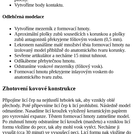
Vytvoříme body kontaktu.
Odlehčená modelace
Vytvoříme mezerník z formovací hmoty.
Aproximální plošky zubů sousedících s korunkou a plošky
zubů antagonistů překryjeme fóliovým voskem (0,5 mm).
Lekronem nanášíme malé množství těsta formovací hmoty na
izolovaný model přibližně do anatomického tvaru korunky.
Sevřeme artikulátor a necháme 15 minut tuhnout.
Odškábeme přebytečnou hmotu.
Odstraníme voskové mezerníky (fóliový vosk).
Formovací hmotu překryjeme inlayovým voskem do
anatomického tvaru zubu.
Zhotovení kovové konstrukce
Připojíme licí čep na nejtlustší hrbolek tak, aby vznikly oblé
přechody. Poté připevníme licí čep k licí prohlubni. Následně model
odmastíme. Nasadíme licí kroužek vyložený keramickým papírem
pro vyrovnání expanze. Těstem formovací hmoty zatmelíme model.
Po ztuhnutí hmoty odstraníme licí kroužek (manžetu) a vzniklou licí
formu vložíme do pece, tak aby mohl vosk vytéct. Necháme ji
vysušit (cca 30 minut) ve vysoušecí peci. Licí formu pak vložíme do