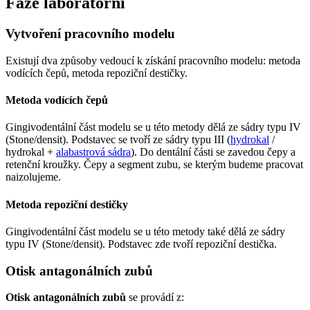
Fáze laboratorní
Vytvoření pracovního modelu
Existují dva způsoby vedoucí k získání pracovního modelu: metoda
vodících čepů, metoda repoziční destičky.
Metoda vodících čepů
Gingivodentální část modelu se u této metody dělá ze sádry typu IV
(Stone/densit). Podstavec se tvoří ze sádry typu III (
hydrokal
/
hydrokal +
alabastrová sádra
). Do dentální části se zavedou čepy a
retenční kroužky. Čepy a segment zubu, se kterým budeme pracovat
naizolujeme.
Metoda repoziční destičky
Gingivodentální část modelu se u této metody také dělá ze sádry
typu IV (Stone/densit). Podstavec zde tvoří repoziční destička.
Otisk antagonálních zubů
Otisk antagonálních zubů
se provádí z: