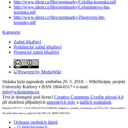
http://www.ident.cz/files/seminarky/Celolita-korunka.pdf
http://www.ident.cz/files/seminarky/Celoplastova-lita-
korunka.pdf
http://www.ident.cz/files/seminarky/Zhotoveni-lite-
korunky.pdf
Kategorie
:
Zubní lékařství
Preklinické zubní lékařství
Protetické zubní lékařství
Stránka byla naposledy změněna 20. 5. 2018. – WikiSkripta, projekt
Univerzity Karlovy • ISSN 1804-6517 • e-mail:
info@wikiskripta.eu
.
Text je dostupný pod licencí
Creative Commons Uveďte původ 4.0
při dodržení případných
autorských práv
a
dalších podmínek
.
Podpořeno OP VVV č. CZ.02.2.69/0.0/0.0/16_015/0002362. Podpořeno z projektu „Transformace pro VŠ na UK“, financovaného z
Národního plánu obnovy, registrační číslo NPO_UK_MSMT-16602/2022.
Ochrana osobních údajů
–
O WikiSkriptech