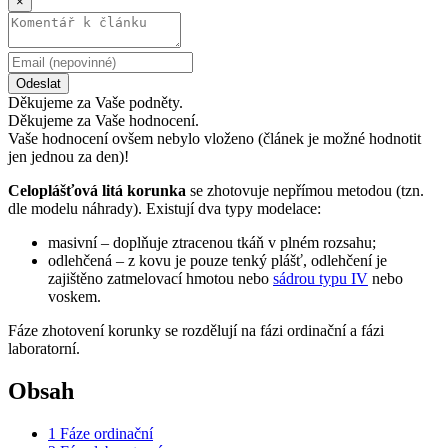
×
Odeslat
Děkujeme za Vaše podněty.
Děkujeme za Vaše hodnocení.
Vaše hodnocení ovšem nebylo vloženo (článek je možné hodnotit
jen jednou za den)!
Celoplášťová litá korunka
se zhotovuje nepřímou metodou (tzn.
dle modelu náhrady). Existují dva typy modelace:
masivní – doplňuje ztracenou tkáň v plném rozsahu;
odlehčená – z kovu je pouze tenký plášť, odlehčení je
zajištěno zatmelovací hmotou nebo
sádrou typu IV
nebo
voskem.
Fáze zhotovení korunky se rozdělují na fázi ordinační a fázi
laboratorní.
Obsah
1
Fáze ordinační