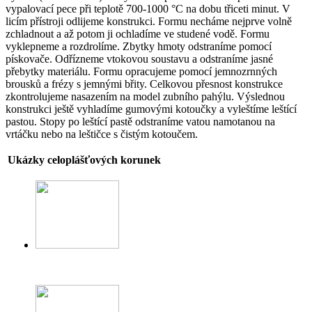
vypalovací pece při teplotě 700-1000 °C na dobu třiceti minut. V
licím přístroji odlijeme konstrukci. Formu necháme nejprve volně
zchladnout a až potom ji ochladíme ve studené vodě. Formu
vyklepneme a rozdrolíme. Zbytky hmoty odstraníme pomocí
pískovače. Odřízneme vtokovou soustavu a odstraníme jasné
přebytky materiálu. Formu opracujeme pomocí jemnozrnných
brousků a frézy s jemnými břity. Celkovou přesnost konstrukce
zkontrolujeme nasazením na model zubního pahýlu. Výslednou
konstrukci ještě vyhladíme gumovými kotoučky a vyleštíme leštící
pastou. Stopy po leštící pastě odstraníme vatou namotanou na
vrtáčku nebo na leštičce s čistým kotoučem.
Ukázky celoplášťových korunek