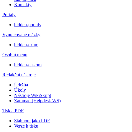
Kontakty
Portály
hidden-portals
Vypracované otázky
hidden-exam
Osobní menu
hidden-custom
Redakční nástroje
Údržba
Úkoly
Nástroje WikiSkript
Zammad (Helpdesk WS)
Tisk a PDF
Stáhnout jako PDF
Verze k tisku