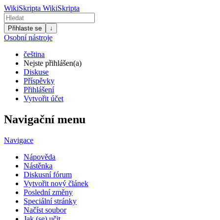
WikiSkripta
WikiSkripta
Přihlaste se
↓
Osobní nástroje
čeština
Nejste přihlášen(a)
Diskuse
Příspěvky
Přihlášení
Vytvořit účet
Navigační menu
Navigace
Nápověda
Nástěnka
Diskusní fórum
Vytvořit nový článek
Poslední změny
Speciální stránky
Načíst soubor
Jak (se) učit