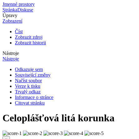
Jmenné prostory
Stránka
Diskuse
Úpravy
Zobrazení
Číst
Zobrazit zdroj
Zobrazit historii
Nástroje
Nástroje
Odkazuje sem
Související změny
Načíst soubor
Verze k tisku
Trvalý odkaz
Informace o stránce
Citovat stránku
Celoplášťová litá korunka