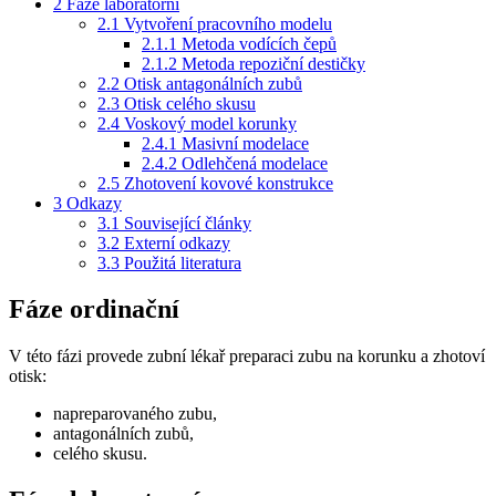
2
Fáze laboratorní
2.1
Vytvoření pracovního modelu
2.1.1
Metoda vodících čepů
2.1.2
Metoda repoziční destičky
2.2
Otisk antagonálních zubů
2.3
Otisk celého skusu
2.4
Voskový model korunky
2.4.1
Masivní modelace
2.4.2
Odlehčená modelace
2.5
Zhotovení kovové konstrukce
3
Odkazy
3.1
Související články
3.2
Externí odkazy
3.3
Použitá literatura
Fáze ordinační
V této fázi provede zubní lékař preparaci zubu na korunku a zhotoví
otisk:
napreparovaného zubu,
antagonálních zubů,
celého skusu.