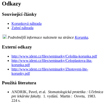
Odkazy
Související články
Korunková náhrada
Zubní náhrada
Podrobnější informace naleznete na stránce
Korunka
.
Externí odkazy
http://www.ident.cz/files/seminarky/Celolita-korunka.pdf
http://www.ident.cz/files/seminarky/Celoplastova-lita-
korunka.pdf
http://www.ident.cz/files/seminarky/Zhotoveni-lite-
korunky.pdf
Použitá literatura
ANDRIK, Pavel, et al.
Stomatologická protetika : Učebnica
pre lekárske fakulty.
1. vydání. Martin : Osveta, 1983.
224 s.