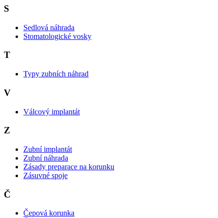
S
Sedlová náhrada
Stomatologické vosky
T
Typy zubních náhrad
V
Válcový implantát
Z
Zubní implantát
Zubní náhrada
Zásady preparace na korunku
Zásuvné spoje
Č
Čepová korunka