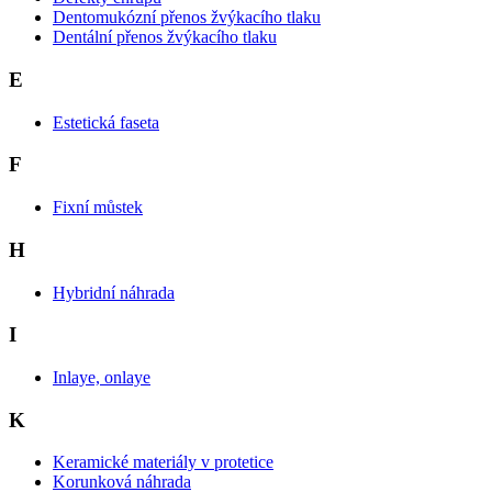
Dentomukózní přenos žvýkacího tlaku
Dentální přenos žvýkacího tlaku
E
Estetická faseta
F
Fixní můstek
H
Hybridní náhrada
I
Inlaye, onlaye
K
Keramické materiály v protetice
Korunková náhrada