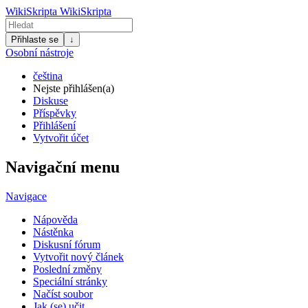
WikiSkripta
WikiSkripta
Přihlaste se
↓
Osobní nástroje
čeština
Nejste přihlášen(a)
Diskuse
Příspěvky
Přihlášení
Vytvořit účet
Navigační menu
Navigace
Nápověda
Nástěnka
Diskusní fórum
Vytvořit nový článek
Poslední změny
Speciální stránky
Načíst soubor
Jak (se) učit