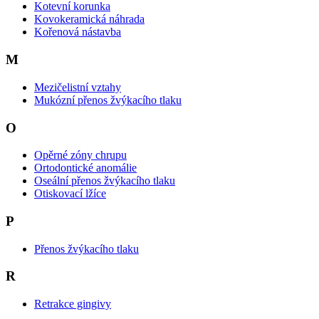
Kotevní korunka
Kovokeramická náhrada
Kořenová nástavba
M
Mezičelistní vztahy
Mukózní přenos žvýkacího tlaku
O
Opěrné zóny chrupu
Ortodontické anomálie
Oseální přenos žvýkacího tlaku
Otiskovací lžíce
P
Přenos žvýkacího tlaku
R
Retrakce gingivy