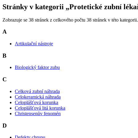
Stránky v kategorii „Protetické zubní léka
Zobrazuje se 38 stránek z celkového počtu 38 stránek v této kategorii.
A
Artikulační nástroje
B
Biologický faktor zubu
C
Celková zubní náhrada
Celokeramická náhrada
Celoplášťová korunka
Celoplášťová litá korunka
Christensenův fenomén
D
Defekty chrupu