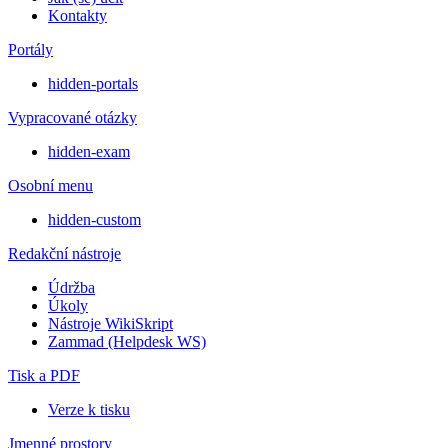
Kontakty
Portály
hidden-portals
Vypracované otázky
hidden-exam
Osobní menu
hidden-custom
Redakční nástroje
Údržba
Úkoly
Nástroje WikiSkript
Zammad (Helpdesk WS)
Tisk a PDF
Verze k tisku
Jmenné prostory