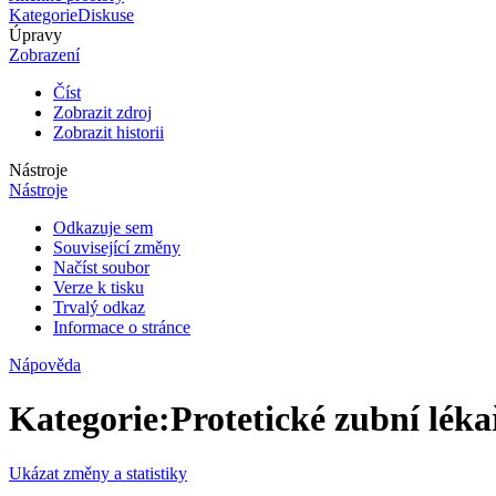
Kategorie
Diskuse
Úpravy
Zobrazení
Číst
Zobrazit zdroj
Zobrazit historii
Nástroje
Nástroje
Odkazuje sem
Související změny
Načíst soubor
Verze k tisku
Trvalý odkaz
Informace o stránce
Nápověda
Kategorie
:
Protetické zubní léka
Ukázat změny a statistiky