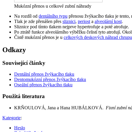
Mukózní přenos u celkové zubní náhrady
Na rozdíl od
dentálního typu
přenosu žvýkacího tlaku je tento,
Tlak je zde přenášen přes
sliznici
,
periost
a
alveolární kost
.
Sliznice pod tímto tlakem nejprve hypertrofuje a poté atrofuje.
Po ztrátě funkce alveolárního výběžku čelistí tyto atrofují. Okol
Čistě mukózní přenos je u
celkových deskových náhrad chrupu
Odkazy
Související články
Dentální přenos žvýkacího tlaku
Dentomukózní přenos žvýkacího tlaku
Oseální přenos žvýkacího tlaku
Použitá literatura
KRŇOULOVÁ, Jana a Hana HUBÁLKOVÁ.
Fixní zubní 
Kategorie
:
Heslo