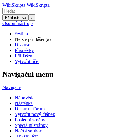
WikiSkripta
WikiSkripta
Přihlaste se
↓
Osobní nástroje
čeština
Nejste přihlášen(a)
Diskuse
Příspěvky
Přihlášení
Vytvořit účet
Navigační menu
Navigace
Nápověda
Nástěnka
Diskusní fórum
Vytvořit nový článek
Poslední změny
Speciální stránky
Načíst soubor
Jak (se) učit