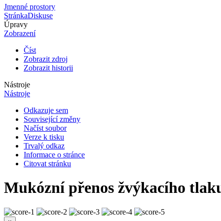
Jmenné prostory
Stránka
Diskuse
Úpravy
Zobrazení
Číst
Zobrazit zdroj
Zobrazit historii
Nástroje
Nástroje
Odkazuje sem
Související změny
Načíst soubor
Verze k tisku
Trvalý odkaz
Informace o stránce
Citovat stránku
Mukózní přenos žvýkacího tlak