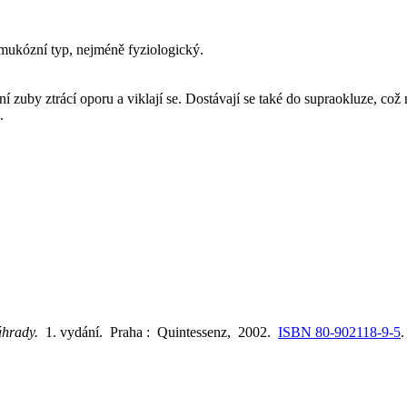
 mukózní typ, nejméně fyziologický.
ní zuby ztrácí oporu a viklají se. Dostávají se také do supraokluze, což
.
náhrady.
1. vydání. Praha : Quintessenz, 2002.
ISBN 80-902118-9-5
.