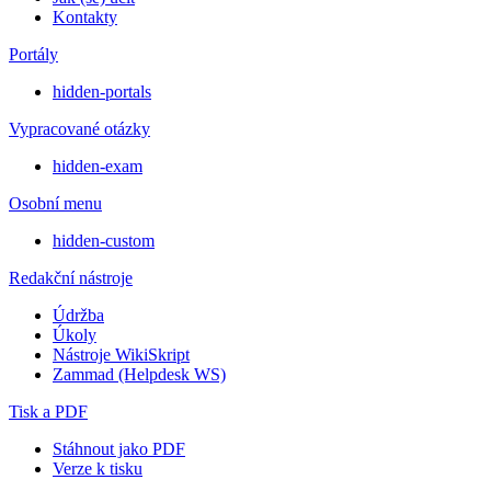
Kontakty
Portály
hidden-portals
Vypracované otázky
hidden-exam
Osobní menu
hidden-custom
Redakční nástroje
Údržba
Úkoly
Nástroje WikiSkript
Zammad (Helpdesk WS)
Tisk a PDF
Stáhnout jako PDF
Verze k tisku