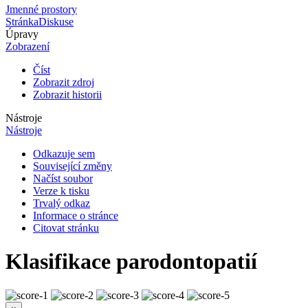
Jmenné prostory
Stránka
Diskuse
Úpravy
Zobrazení
Číst
Zobrazit zdroj
Zobrazit historii
Nástroje
Nástroje
Odkazuje sem
Související změny
Načíst soubor
Verze k tisku
Trvalý odkaz
Informace o stránce
Citovat stránku
Klasifikace parodontopatií