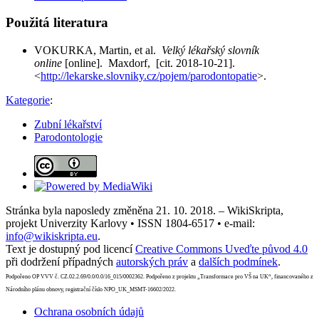
Použitá literatura
VOKURKA, Martin, et al.
Velký lékařský slovník
online
[online]. Maxdorf, [cit. 2018-10-21].
<
http://lekarske.slovniky.cz/pojem/parodontopatie
>.
Kategorie
:
Zubní lékařství
Parodontologie
Stránka byla naposledy změněna 21. 10. 2018. – WikiSkripta,
projekt Univerzity Karlovy • ISSN 1804-6517 • e-mail:
info@wikiskripta.eu
.
Text je dostupný pod licencí
Creative Commons Uveďte původ 4.0
při dodržení případných
autorských práv
a
dalších podmínek
.
Podpořeno OP VVV č. CZ.02.2.69/0.0/0.0/16_015/0002362. Podpořeno z projektu „Transformace pro VŠ na UK“, financovaného z
Národního plánu obnovy, registrační číslo NPO_UK_MSMT-16602/2022.
Ochrana osobních údajů