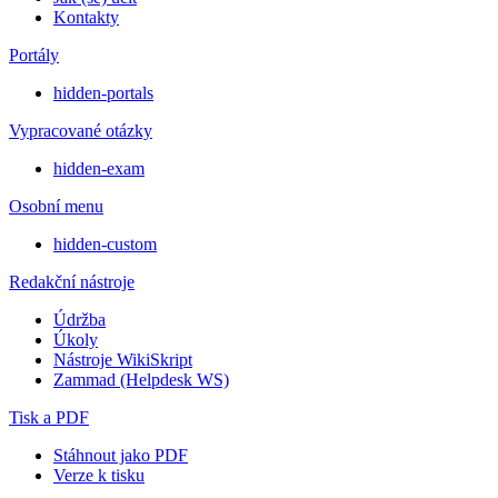
Kontakty
Portály
hidden-portals
Vypracované otázky
hidden-exam
Osobní menu
hidden-custom
Redakční nástroje
Údržba
Úkoly
Nástroje WikiSkript
Zammad (Helpdesk WS)
Tisk a PDF
Stáhnout jako PDF
Verze k tisku