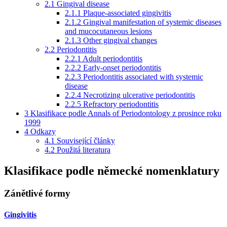
2.1
Gingival disease
2.1.1
Plaque-associated gingivitis
2.1.2
Gingival manifestation of systemic diseases
and mucocutaneous lesions
2.1.3
Other gingival changes
2.2
Periodontitis
2.2.1
Adult periodontitis
2.2.2
Early-onset periodontitis
2.2.3
Periodontitis associated with systemic
disease
2.2.4
Necrotizing ulcerative periodontitis
2.2.5
Refractory periodontitis
3
Klasifikace podle Annals of Periodontology z prosince roku
1999
4
Odkazy
4.1
Související články
4.2
Použitá literatura
Klasifikace podle německé nomenklatury
Zánětlivé formy
Gingivitis