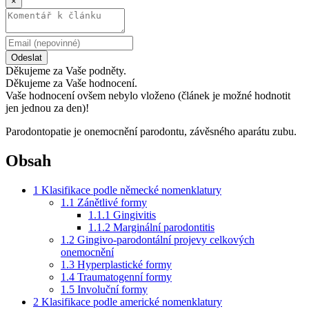
×
Odeslat
Děkujeme za Vaše podněty.
Děkujeme za Vaše hodnocení.
Vaše hodnocení ovšem nebylo vloženo (článek je možné hodnotit
jen jednou za den)!
Parodontopatie je onemocnění parodontu, závěsného aparátu zubu.
Obsah
1
Klasifikace podle německé nomenklatury
1.1
Zánětlivé formy
1.1.1
Gingivitis
1.1.2
Marginální parodontitis
1.2
Gingivo-parodontální projevy celkových
onemocnění
1.3
Hyperplastické formy
1.4
Traumatogenní formy
1.5
Involuční formy
2
Klasifikace podle americké nomenklatury