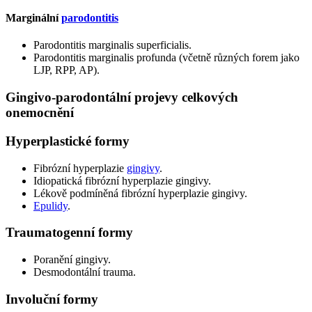
Marginální
parodontitis
Parodontitis marginalis superficialis.
Parodontitis marginalis profunda (včetně různých forem jako
LJP, RPP, AP).
Gingivo-parodontální projevy celkových
onemocnění
Hyperplastické formy
Fibrózní hyperplazie
gingivy
.
Idiopatická fibrózní hyperplazie gingivy.
Lékově podmíněná fibrózní hyperplazie gingivy.
Epulidy
.
Traumatogenní formy
Poranění gingivy.
Desmodontální trauma.
Involuční formy