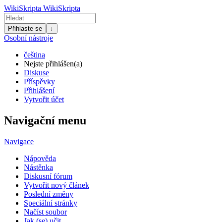
WikiSkripta
WikiSkripta
Přihlaste se
↓
Osobní nástroje
čeština
Nejste přihlášen(a)
Diskuse
Příspěvky
Přihlášení
Vytvořit účet
Navigační menu
Navigace
Nápověda
Nástěnka
Diskusní fórum
Vytvořit nový článek
Poslední změny
Speciální stránky
Načíst soubor
Jak (se) učit