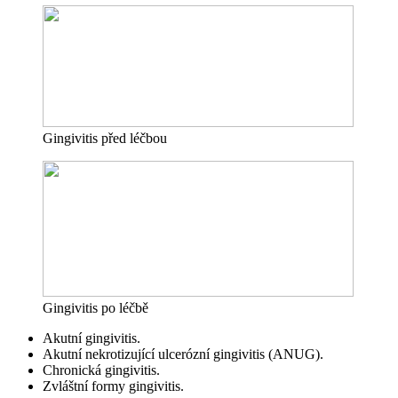
Gingivitis před léčbou
Gingivitis po léčbě
Akutní gingivitis.
Akutní nekrotizující ulcerózní gingivitis (ANUG).
Chronická gingivitis.
Zvláštní formy gingivitis.