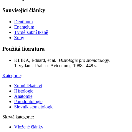
Související články
Dentinum
Enamelum
Tvrdé zubní tkáně
Zuby
Použitá literatura
KLIKA, Eduard, et al.
Histologie pro stomatology.
1. vydání. Praha : Avicenum, 1988. 448 s.
Kategorie
:
Zubní lékařství
Histologie
Anatomie
Parodontologie
Slovník stomatologie
Skrytá kategorie:
Vložené články