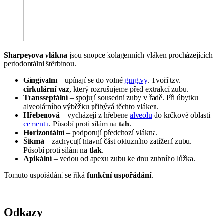
Sharpeyova vlákna
jsou snopce kolagenních vláken procházejících
periodontální štěrbinou.
Gingivální
– upínají se do volné
gingivy
. Tvoří tzv.
cirkulární vaz
, který rozrušujeme před extrakcí zubu.
Transseptální
– spojují sousední zuby v řadě. Při úbytku
alveolárního výběžku přibývá těchto vláken.
Hřebenová
– vycházejí z hřebene
alveolu
do krčkové oblasti
cementu
. Působí proti silám na
tah
.
Horizontální
– podporují předchozí vlákna.
Šikmá
– zachycují hlavní část okluzního zatížení zubu.
Působí proti silám na
tlak
.
Apikální
– vedou od apexu zubu ke dnu zubního lůžka.
Tomuto uspořádání se říká
funkční uspořádání
.
Odkazy