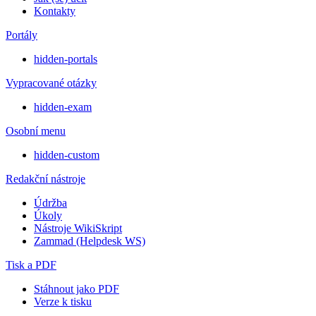
Kontakty
Portály
hidden-portals
Vypracované otázky
hidden-exam
Osobní menu
hidden-custom
Redakční nástroje
Údržba
Úkoly
Nástroje WikiSkript
Zammad (Helpdesk WS)
Tisk a PDF
Stáhnout jako PDF
Verze k tisku