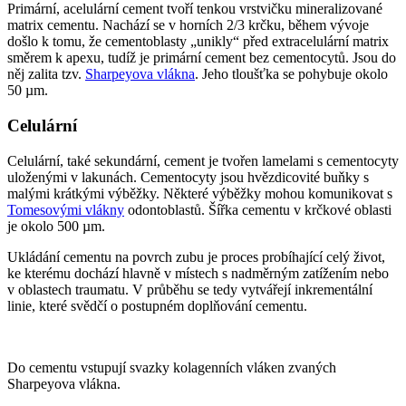
Primární, acelulární cement tvoří tenkou vrstvičku mineralizované
matrix cementu. Nachází se v horních 2/3 krčku, během vývoje
došlo k tomu, že cementoblasty „unikly“ před extracelulární matrix
směrem k apexu, tudíž je primární cement bez cementocytů. Jsou do
něj zalita tzv.
Sharpeyova vlákna
. Jeho tloušťka se pohybuje okolo
50 µm.
Celulární
Celulární, také sekundární, cement je tvořen lamelami s cementocyty
uloženými v lakunách. Cementocyty jsou hvězdicovité buňky s
malými krátkými výběžky. Některé výběžky mohou komunikovat s
Tomesovými vlákny
odontoblastů. Šířka cementu v krčkové oblasti
je okolo 500 µm.
Ukládání cementu na povrch zubu je proces probíhající celý život,
ke kterému dochází hlavně v místech s nadměrným zatížením nebo
v oblastech traumatu. V průběhu se tedy vytvářejí inkrementální
linie, které svědčí o postupném doplňování cementu.
Do cementu vstupují svazky kolagenních vláken zvaných
Sharpeyova vlákna.