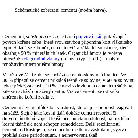
Schématické zobrazení cementu (modrá barva).
Cementum,
substantia ossea
, je tvrdá
pojivová tkáň
pokrývající
povrch kořene zubu, která svou stavbou připomíná kost vláknitého
typu. Skládá se z buněk, cementocytů a základní substance, která
obsahuje 50 % minerálních látek. Organická hmota je tvořena
převážně
kolagenními vlákny
(kolagen typu I a III) a malým
množstvím interfibrilární hmoty.
V krčkové části zubu se nachází cemento-sklovinná hranice. Ve
30 % případů se cement přikládá těsně ke sklovině, v 60 % sklovinu
lehce překrývá a asi v 10 % je mezi sklovinou a cementem štěrbina,
kde se nachází obnažený dentin. Vrstva cementu se od krčku
směrem ke kořeni zesiluje.
Cement má velmi důležitou vlastnost, kterou je schopnost reagovat
na zátěž. Stejně jako kostní tkáň dokáže cement resorbcí či
dotvořením tkáně zajistit lepší mechanickou odolnost, na rozdíl od
kostní tkáně ale není schopen remodelace. Další rozdíloností
cementu od kosti je to, že cementum je tkáň avaskulární, výživa
probíhá skrze periodontium, a neinervovaná tkáň.