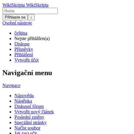
WikiSkripta
WikiSkripta
Přihlaste se
↓
Osobní nástroje
čeština
Nejste přihlášen(a)
Diskuse
Příspěvky
Přihlášení
Vytvořit účet
Navigační menu
Navigace
Nápověda
Nástěnka
Diskusní fórum
Vytvořit nový článek
Poslední změny
Speciální stránky
Načíst soubor
Jak (se) učit