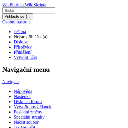
WikiSkripta
WikiSkripta
Přihlaste se
↓
Osobní nástroje
čeština
Nejste přihlášen(a)
Diskuse
Příspěvky
Přihlášení
Vytvořit účet
Navigační menu
Navigace
Nápověda
Nástěnka
Diskusní fórum
Vytvořit nový článek
Poslední změny
Speciální stránky
Načíst soubor
Jak (se) učit