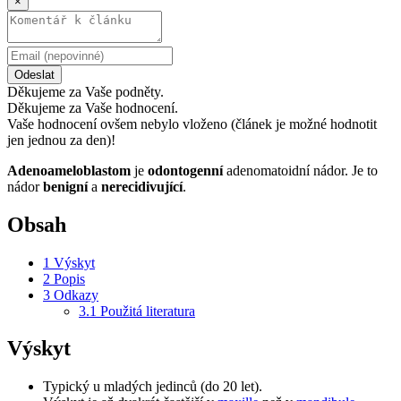
×
Odeslat
Děkujeme za Vaše podněty.
Děkujeme za Vaše hodnocení.
Vaše hodnocení ovšem nebylo vloženo (článek je možné hodnotit
jen jednou za den)!
Adenoameloblastom
je
odontogenní
adenomatoidní nádor. Je to
nádor
benigní
a
nerecidivující
.
Obsah
1
Výskyt
2
Popis
3
Odkazy
3.1
Použitá literatura
Výskyt
Typický u mladých jedinců (do 20 let).