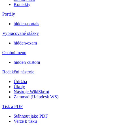
Kontakty
Portály
hidden-portals
Vypracované otázky
hidden-exam
Osobní menu
hidden-custom
Redakční nástroje
Údržba
Úkoly
Nástroje WikiSkript
Zammad (Helpdesk WS)
Tisk a PDF
Stáhnout jako PDF
Verze k tisku