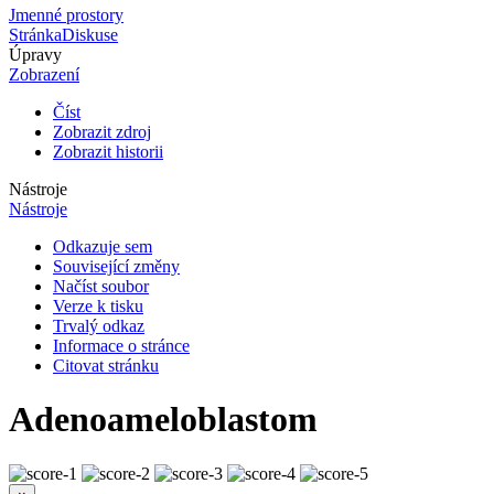
Jmenné prostory
Stránka
Diskuse
Úpravy
Zobrazení
Číst
Zobrazit zdroj
Zobrazit historii
Nástroje
Nástroje
Odkazuje sem
Související změny
Načíst soubor
Verze k tisku
Trvalý odkaz
Informace o stránce
Citovat stránku
Adenoameloblastom