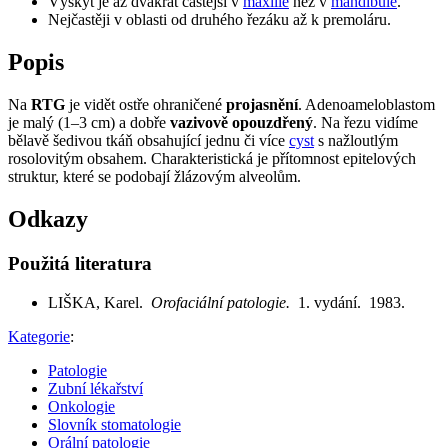
Výskyt je až dvakrát častější v
maxille
než v
mandibule
.
Nejčastěji v oblasti od druhého řezáku až k premoláru.
Popis
Na
RTG
je vidět ostře ohraničené
projasnění
. Adenoameloblastom
je malý (1–3 cm) a dobře
vazivově opouzdřený
. Na řezu vidíme
bělavě šedivou tkáň obsahující jednu či více
cyst
s nažloutlým
rosolovitým obsahem. Charakteristická je přítomnost epitelových
struktur, které se podobají žlázovým alveolům.
Odkazy
Použitá literatura
LIŠKA, Karel.
Orofaciální patologie.
1. vydání. 1983.
Kategorie
:
Patologie
Zubní lékařství
Onkologie
Slovník stomatologie
Orální patologie