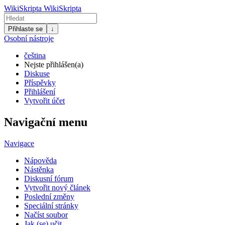
WikiSkripta
WikiSkripta
Přihlaste se
↓
Osobní nástroje
čeština
Nejste přihlášen(a)
Diskuse
Příspěvky
Přihlášení
Vytvořit účet
Navigační menu
Navigace
Nápověda
Nástěnka
Diskusní fórum
Vytvořit nový článek
Poslední změny
Speciální stránky
Načíst soubor
Jak (se) učit