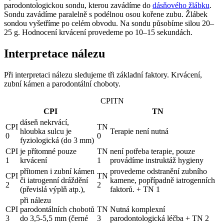
parodontologickou sondu, kterou zavádíme do
dásňového žlábku
.
Sondu zavádíme paralelně s podélnou osou kořene zubu. Žlábek
sondou vyšetříme po celém obvodu. Na sondu působíme silou 20–
25 g. Hodnocení krvácení provedeme po 10–15 sekundách.
Interpretace nálezu
Při interpretaci nálezu sledujeme tři základní faktory. Krvácení,
zubní kámen a parodontální choboty.
CPITN
CPI
TN
dáseň nekrvácí,
CPI
TN
hloubka sulcu je
Terapie není nutná
0
0
fyziologická (do 3 mm)
CPI
je přítomné pouze
TN
není potřeba terapie, pouze
1
krvácení
1
provádíme instruktáž hygieny
přítomen i zubní kámen
provedeme odstranění zubního
CPI
TN
či iatrogenní dráždění
kamene, popřípadně iatrogenních
2
2
(převislá výplň atp.),
faktorů. + TN 1
při nálezu
CPI
parodontálních chobotů
TN
Nutná komplexní
3
do 3,5-5,5 mm (černé
3
parodontologická léčba + TN 2