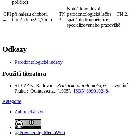
políčko)
Nutná komplexní
CPI
při nálezu chobotů
TN
parodontologická léčba + TN 2,
4
hlubších než 5,5 mm
3
spadá do kompetence
specializovaného pracoviště.
Odkazy
Parodontologické indexy
Použitá literatura
SLEZÁK, Radovan.
Praktická parodontologie.
1. vydání.
Praha : Quintessenz, [1995].
ISBN 8090102484
.
Kategorie
:
Zubní lékařství