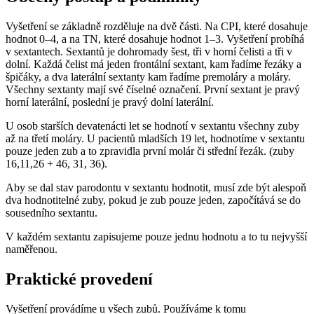
Vyšetření se základně rozděluje na dvě části. Na CPI, které dosahuje
hodnot 0–4, a na TN, které dosahuje hodnot 1–3. Vyšetření probíhá
v sextantech. Sextantů je dohromady šest, tři v horní čelisti a tři v
dolní. Každá čelist má jeden frontální sextant, kam řadíme řezáky a
špičáky, a dva laterální sextanty kam řadíme premoláry a moláry.
Všechny sextanty mají své číselné označení. První sextant je pravý
horní laterální, poslední je pravý dolní laterální.
U osob starších devatenácti let se hodnotí v sextantu všechny zuby
až na třetí moláry. U pacientů mladších 19 let, hodnotíme v sextantu
pouze jeden zub a to zpravidla první molár či střední řezák. (zuby
16,11,26 + 46, 31, 36).
Aby se dal stav parodontu v sextantu hodnotit, musí zde být alespoň
dva hodnotitelné zuby, pokud je zub pouze jeden, započítává se do
sousedního sextantu.
V každém sextantu zapisujeme pouze jednu hodnotu a to tu nejvyšší
naměřenou.
Praktické provedení
Vyšetření provádíme u všech zubů. Používáme k tomu