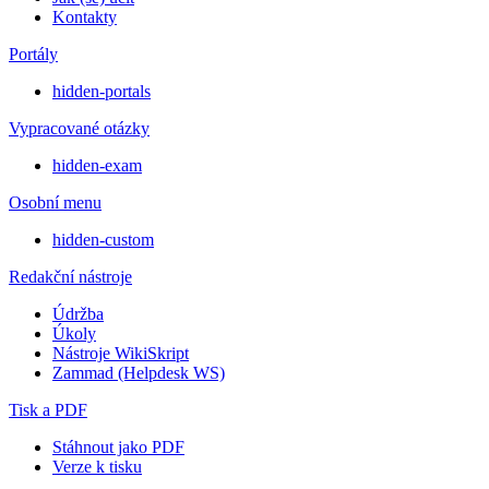
Kontakty
Portály
hidden-portals
Vypracované otázky
hidden-exam
Osobní menu
hidden-custom
Redakční nástroje
Údržba
Úkoly
Nástroje WikiSkript
Zammad (Helpdesk WS)
Tisk a PDF
Stáhnout jako PDF
Verze k tisku