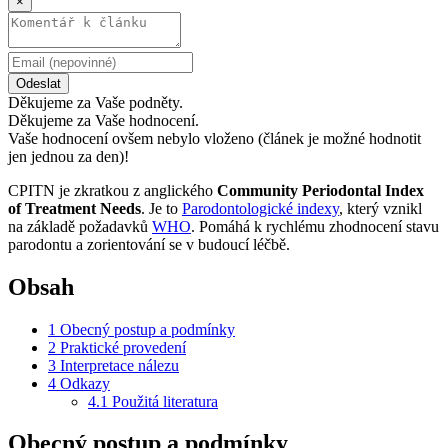
×
Odeslat
Děkujeme za Vaše podněty.
Děkujeme za Vaše hodnocení.
Vaše hodnocení ovšem nebylo vloženo (článek je možné hodnotit
jen jednou za den)!
CPITN je zkratkou z anglického
Community Periodontal Index
of Treatment Needs
. Je to
Parodontologické indexy
, který vznikl
na základě požadavků
WHO
. Pomáhá k rychlému zhodnocení stavu
parodontu a zorientování se v budoucí léčbě.
Obsah
1
Obecný postup a podmínky
2
Praktické provedení
3
Interpretace nálezu
4
Odkazy
4.1
Použitá literatura
Obecný postup a podmínky