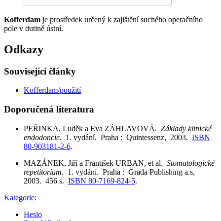
Kofferdam
je prostředek určený k zajištění suchého operačního
pole v dutině ústní.
Odkazy
Související články
Kofferdam/použití
Doporučená literatura
PEŘINKA, Luděk a Eva ZÁHLAVOVÁ.
Základy klinické
endodoncie.
1. vydání. Praha : Quintessenz, 2003.
ISBN
80-903181-2-6
.
MAZÁNEK, Jiří a František URBAN, et al.
Stomatologické
repetitorium.
1. vydání. Praha : Grada Publishing a.s,
2003. 456 s.
ISBN 80-7169-824-5
.
Kategorie
:
Heslo