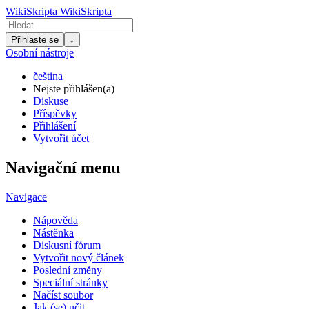
WikiSkripta
WikiSkripta
Přihlaste se
↓
Osobní nástroje
čeština
Nejste přihlášen(a)
Diskuse
Příspěvky
Přihlášení
Vytvořit účet
Navigační menu
Navigace
Nápověda
Nástěnka
Diskusní fórum
Vytvořit nový článek
Poslední změny
Speciální stránky
Načíst soubor
Jak (se) učit