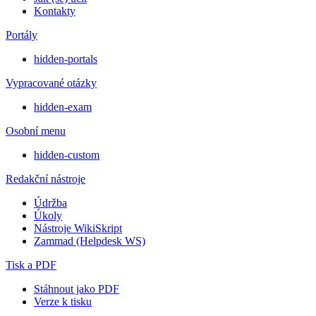
Kontakty
Portály
hidden-portals
Vypracované otázky
hidden-exam
Osobní menu
hidden-custom
Redakční nástroje
Údržba
Úkoly
Nástroje WikiSkript
Zammad (Helpdesk WS)
Tisk a PDF
Stáhnout jako PDF
Verze k tisku