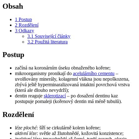
Obsah
1
Postup
2
Rozdělení
3
Odkazy
3.1
Související články
3.2
Použitá literatura
Postup
začíná na koronárním úseku obnaženého kořene;
mikroorganismy pronikají do
acelulárního cementu
–
uvolňovány minerály, kolagenní vlákna jsou nepoškozena,
zbývá ještě hyperminaralizovaná intaktní povrchová vrstva
(která ale dlouho nevydrží);
dentin reaguje
sklerotizací
– po dosažení dentinu kaz
postupuje pomaleji (kořenový dentin má méně tubulů).
Rozdělení
léze ploché:
šíří se cirkulárně kolem kořene;
aktivní léze:
světle až žlutohnědé, kožovitá konzistence;
inaktivní léze:
tmavohnědé až černé, tvrdý povrch, okraje