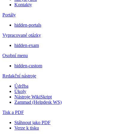
Kontakty
Portály
hidden-portals
Vypracované otázky
hidden-exam
Osobní menu
hidden-custom
Redakční nástroje
Údržba
Úkoly
Nástroje WikiSkript
Zammad (Helpdesk WS)
Tisk a PDF
Stáhnout jako PDF
Verze k tisku