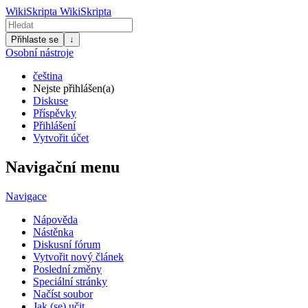
WikiSkripta
WikiSkripta
Přihlaste se
↓
Osobní nástroje
čeština
Nejste přihlášen(a)
Diskuse
Příspěvky
Přihlášení
Vytvořit účet
Navigační menu
Navigace
Nápověda
Nástěnka
Diskusní fórum
Vytvořit nový článek
Poslední změny
Speciální stránky
Načíst soubor
Jak (se) učit