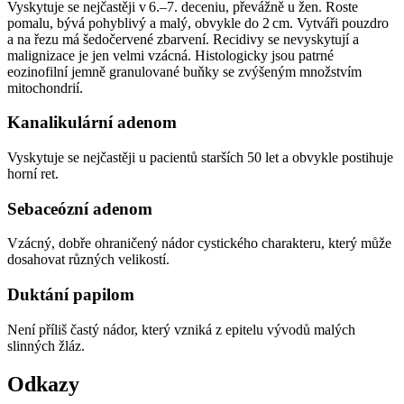
Vyskytuje se nejčastěji v 6.–7. deceniu, převážně u žen. Roste
pomalu, bývá pohyblivý a malý, obvykle do 2 cm. Vytváři pouzdro
a na řezu má šedočervené zbarvení. Recidivy se nevyskytují a
malignizace je jen velmi vzácná. Histologicky jsou patrné
eozinofilní jemně granulované buňky se zvýšeným množstvím
mitochondrií.
Kanalikulární adenom
Vyskytuje se nejčastěji u pacientů starších 50 let a obvykle postihuje
horní ret.
Sebaceózní adenom
Vzácný, dobře ohraničený nádor cystického charakteru, který může
dosahovat různých velikostí.
Duktání papilom
Není příliš častý nádor, který vzniká z epitelu vývodů malých
slinných žláz.
Odkazy