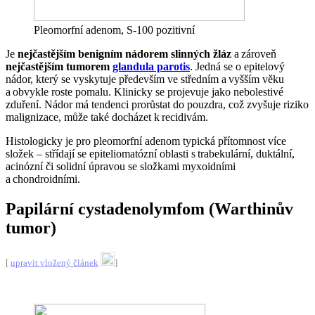
Pleomorfní adenom, S-100 pozitivní
Je
nejčastějším benigním nádorem slinných žláz
a zároveň
nejčastějším tumorem
glandula parotis
. Jedná se o epitelový
nádor, který se vyskytuje především ve středním a vyšším věku
a obvykle roste pomalu. Klinicky se projevuje jako nebolestivé
zduření. Nádor má tendenci prorůstat do pouzdra, což zvyšuje riziko
malignizace, může také docházet k recidivám.
Histologicky je pro pleomorfní adenom typická přítomnost více
složek – střídají se epiteliomatózní oblasti s trabekulární, duktální,
acinózní či solidní úpravou se složkami myxoidními
a chondroidními.
Papilární cystadenolymfom (Warthinův
tumor)
[
upravit vložený článek
]