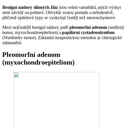
Benigní nádory slinných žláz
jsou velmi variabilní, jejich výskyt
není závislý na pohlaví. Obvykle rostou pomalu a nebolestivě,
přičemž epitelové typy se vyskytují častěji než mezenchymové.
Mezi nejčastější benigní nádory patří
pleomorfní adenom
(smíšený
tumor, myxochondroepiteliom) a
papilární cystadenolymfom
(Warthinův tumor). Základní terapeutickou metodou je chirurgické
odstranění.
Pleomorfní adenom
(myxochondroepiteliom)