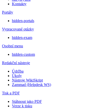
Kontakty
Portály
hidden-portals
Vypracované otázky
hidden-exam
Osobní menu
hidden-custom
Redakční nástroje
Údržba
Úkoly
Nástroje WikiSkript
Zammad (Helpdesk WS)
Tisk a PDF
Stáhnout jako PDF
Verze k tisku