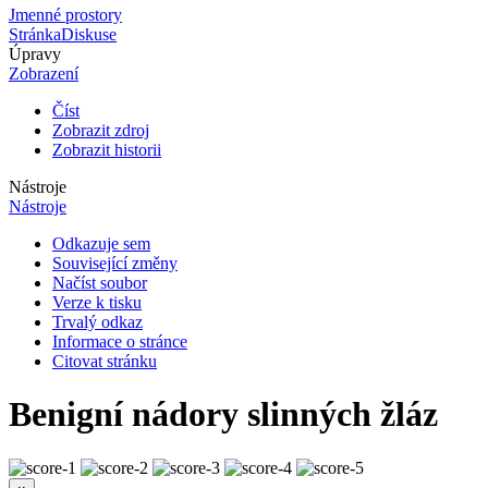
Jmenné prostory
Stránka
Diskuse
Úpravy
Zobrazení
Číst
Zobrazit zdroj
Zobrazit historii
Nástroje
Nástroje
Odkazuje sem
Související změny
Načíst soubor
Verze k tisku
Trvalý odkaz
Informace o stránce
Citovat stránku
Benigní nádory slinných žláz