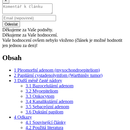
×
Odeslat
Děkujeme za Vaše podněty.
Děkujeme za Vaše hodnocení.
Vaše hodnocení ovšem nebylo vloženo (článek je možné hodnotit
jen jednou za den)!
Obsah
1
Pleomorfní adenom (myxochondroepiteliom)
2
Papilární cystadenolymfom (Warthinův tumor)
3
Další méně časté nádory
3.1
Bazocelulární adenom
3.2
Myoepiteliom
3.3
Onkocytom
3.4
Kanalikulární adenom
3.5
Sebaceózní adenom
3.6
Duktání papilom
4
Odkazy
4.1
Související články
4.2
Použitá literatura