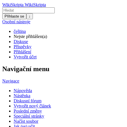
WikiSkripta
WikiSkripta
Přihlaste se
↓
Osobní nástroje
čeština
Nejste přihlášen(a)
Diskuse
Příspěvky
Přihlášení
Vytvořit účet
Navigační menu
Navigace
Nápověda
Nástěnka
Diskusní fórum
Vytvořit nový článek
Poslední změny
Speciální stránky
Načíst soubor
Jak (se) učit