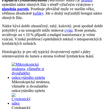
Papilární cystadenolymfom
(
Warthinův nádor
) je
benigní
epitelální nádor slinných žláz s téměř výlučným výskytem v
glandula parotis
. Postihuje převážně muže ve starším věku,
většinou dlouholeté
kuřáky
. Jde o druhý nejčastější benigní nádor
slinných žláz.
Nádor bývá dobře ohraničený, tuhý, kulovitý, proti spodině dobře
pohyblivý a na sonografii může imitovat
cystu
. Roste pomalu,
recidivuje asi v 10 % případů a maligní transformace je velmi
vzácná. Vzniká proliferací epiteliálních inkluzí v intraparotických
lymfatických uzlinách.
Histologicky je pro něj typický dvojvrstevný epitel s jádry
orientovanými do lumen a stroma tvořené lymfatickou tkání.
Mikroskopická struktura,
všimněte si dvouřadého
onkocytárního epitelu
Cytologický