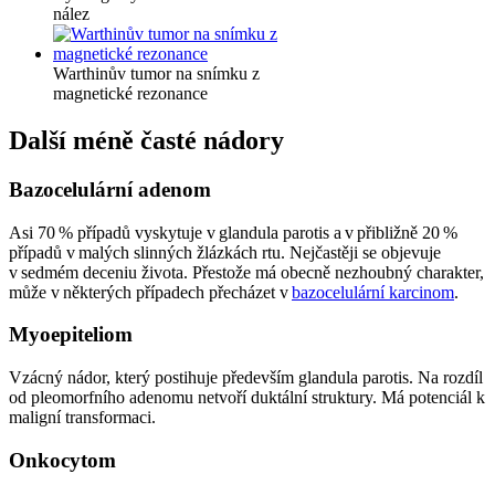
nález
Warthinův tumor na snímku z
magnetické rezonance
Další méně časté nádory
Bazocelulární adenom
Asi 70 % případů vyskytuje v glandula parotis a v přibližně 20 %
případů v malých slinných žlázkách rtu. Nejčastěji se objevuje
v sedmém deceniu života. Přestože má obecně nezhoubný charakter,
může v některých případech přecházet v
bazocelulární karcinom
.
Myoepiteliom
Vzácný nádor, který postihuje především glandula parotis. Na rozdíl
od pleomorfního adenomu netvoří duktální struktury. Má potenciál k
maligní transformaci.
Onkocytom