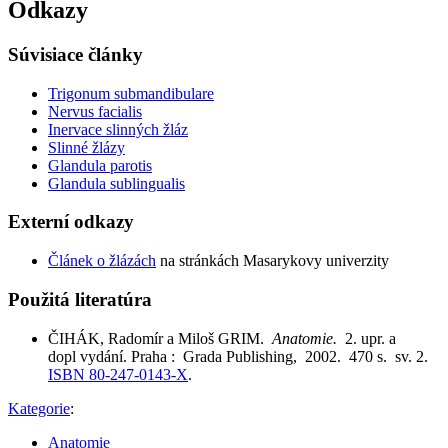
Odkazy
Súvisiace články
Trigonum submandibulare
Nervus facialis
Inervace slinných žláz
Slinné žlázy
Glandula parotis
Glandula sublingualis
Externí odkazy
Článek o žlázách
na stránkách Masarykovy univerzity
Použitá literatúra
ČIHÁK, Radomír a Miloš GRIM.
Anatomie.
2. upr. a
dopl vydání. Praha : Grada Publishing, 2002. 470 s. sv. 2.
ISBN 80-247-0143-X
.
Kategorie
:
Anatomie