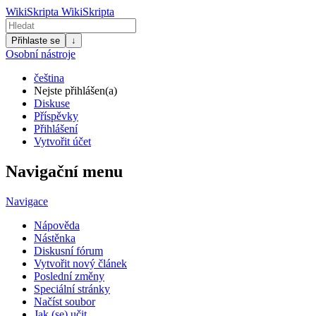
WikiSkripta
WikiSkripta
Přihlaste se
↓
Osobní nástroje
čeština
Nejste přihlášen(a)
Diskuse
Příspěvky
Přihlášení
Vytvořit účet
Navigační menu
Navigace
Nápověda
Nástěnka
Diskusní fórum
Vytvořit nový článek
Poslední změny
Speciální stránky
Načíst soubor
Jak (se) učit