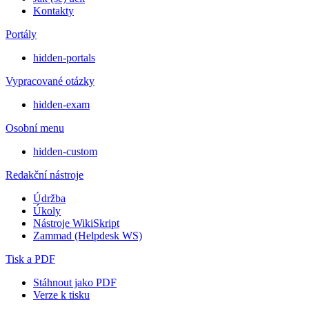
Kontakty
Portály
hidden-portals
Vypracované otázky
hidden-exam
Osobní menu
hidden-custom
Redakční nástroje
Údržba
Úkoly
Nástroje WikiSkript
Zammad (Helpdesk WS)
Tisk a PDF
Stáhnout jako PDF
Verze k tisku