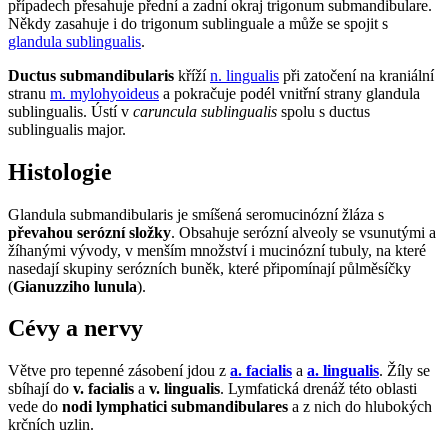
případech přesahuje přední a zadní okraj trigonum submandibulare.
Někdy zasahuje i do trigonum sublinguale a může se spojit s
glandula sublingualis
.
Ductus submandibularis
kříží
n. lingualis
při zatočení na kraniální
stranu
m. mylohyoideus
a pokračuje podél vnitřní strany glandula
sublingualis. Ústí v
caruncula sublingualis
spolu s ductus
sublingualis major.
Histologie
Glandula submandibularis je smíšená seromucinózní žláza s
převahou serózní složky
. Obsahuje serózní alveoly se vsunutými a
žíhanými vývody, v menším množství i mucinózní tubuly, na které
nasedají skupiny serózních buněk, které připomínají půlměsíčky
(
Gianuzziho lunula
).
Cévy a nervy
Větve pro tepenné zásobení jdou z
a. facialis
a
a. lingualis
. Žíly se
sbíhají do
v. facialis
a
v. lingualis
. Lymfatická drenáž této oblasti
vede do
nodi lymphatici submandibulares
a z nich do hlubokých
krčních uzlin.