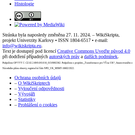
Histologie
Stránka byla naposledy změněna 27. 11. 2024. – WikiSkripta,
projekt Univerzity Karlovy • ISSN 1804-6517 • e-mail:
info@wikiskripta.eu
.
Text je dostupný pod licencí
Creative Commons Uveďte původ 4.0
při dodržení případných
autorských práv
a
dalších podmínek
.
Podpořeno OP VVV č. CZ.02.2.69/0.0/0.0/16_015/0002362. Podpořeno z projektu „Transformace pro VŠ na UK“, financovaného z
Národního plánu obnovy, registrační číslo NPO_UK_MSMT-16602/2022.
Ochrana osobních údajů
–
O WikiSkriptech
–
Vyloučení odpovědnosti
–
Vývojáři
–
Statistiky
–
Prohlášení o cookies