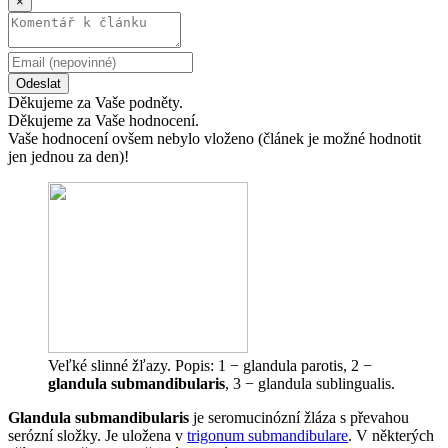
×
Odeslat
Děkujeme za Vaše podněty.
Děkujeme za Vaše hodnocení.
Vaše hodnocení ovšem nebylo vloženo (článek je možné hodnotit
jen jednou za den)!
Veľké slinné žľazy. Popis: 1 − glandula parotis, 2 −
glandula submandibularis
, 3 − glandula sublingualis.
Glandula submandibularis
je seromucinózní žláza s převahou
serózní složky. Je uložena v
trigonum submandibulare
. V některých