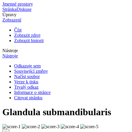
Jmenné prostory
Stránka
Diskuse
Úpravy
Zobrazení
Číst
Zobrazit zdroj
Zobrazit historii
Nástroje
Nástroje
Odkazuje sem
Související změny
Načíst soubor
Verze k tisku
Trvalý odkaz
Informace o stránce
Citovat stránku
Glandula submandibularis