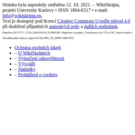
Stránka byla naposledy změněna 12. 10. 2021. – WikiSkripta,
projekt Univerzity Karlovy • ISSN 1804-6517 • e-mail:
info@wikiskripta.eu
.
Text je dostupný pod licencí
Creative Commons Uveďte původ 4.0
při dodržení případných
autorských práv
a
dalších podmínek
.
Podpořeno OP VVV č. CZ.02.2.69/0.0/0.0/16_015/0002362. Podpořeno z projektu „Transformace pro VŠ na UK“, financovaného z
Národního plánu obnovy, registrační číslo NPO_UK_MSMT-16602/2022.
Ochrana osobních údajů
–
O WikiSkriptech
–
Vyloučení odpovědnosti
–
Vývojáři
–
Statistiky
–
Prohlášení o cookies