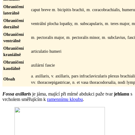
Ohraničení
caput breve m. bicipitis brachii, m. coracobrachialis, humeru
laterálně
Ohraničení
ventrální plocha lopatky, m. subscapularis, m. teres major, m
dorzálně
Ohraničení
m. pectoralis major, m. pectoralis minor, m. subclavius, fasci
ventrálně
Ohraničení
articulatio humeri
kraniálně
Ohraničení
axilární fascie
kaudálně
a. axillaris, v. axillaris, pars infraclavicularis plexus brachial
Obsah
vv. thoracoepigastricae, n. et vasa thoracodorsalia, nodi lymp
Fossa axillaris
je jáma, mající při mírné abdukci paže tvar
jehlanu
s
vrcholem směřujícím k
ramennímu kloubu
.