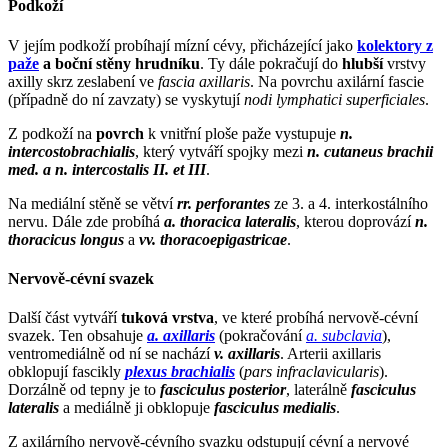
Podkoží
V jejím podkoží probíhají mízní cévy, přicházející jako
kolektory z
paže
a boční stěny hrudníku
. Ty dále pokračují do
hlubší
vrstvy
axilly skrz zeslabení ve
fascia axillaris
. Na povrchu axilární fascie
(případně do ní zavzaty) se vyskytují
nodi lymphatici superficiales
.
Z podkoží na
povrch
k vnitřní ploše paže vystupuje
n.
intercostobrachialis
, který vytváří spojky mezi
n. cutaneus brachii
med. a n. intercostalis II. et III
.
Na mediální stěně se větví
rr. perforantes
ze 3. a 4. interkostálního
nervu. Dále zde probíhá
a. thoracica lateralis
, kterou doprovází
n.
thoracicus longus
a
vv. thoracoepigastricae
.
Nervově-cévní svazek
Další část vytváří
tuková vrstva
, ve které probíhá nervově-cévní
svazek. Ten obsahuje
a. axillaris
(pokračování
a. subclavia
),
ventromediálně od ní se nachází
v. axillaris
. Arterii axillaris
obklopují fascikly
plexus brachialis
(
pars infraclavicularis
).
Dorzálně od tepny je to
fasciculus posterior
, laterálně
fasciculus
lateralis
a mediálně ji obklopuje
fasciculus medialis
.
Z axilárního nervově-cévního svazku odstupují cévní a nervové