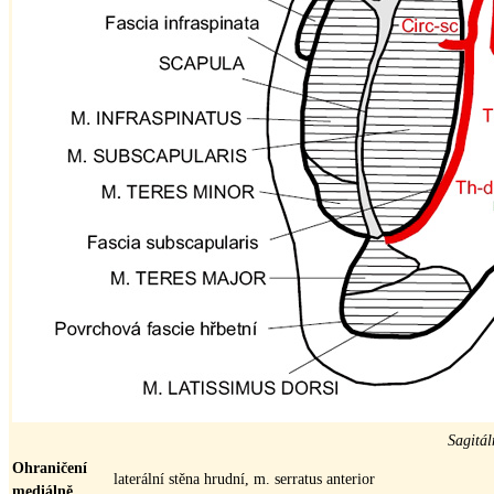
Sagitál
Ohraničení
laterální stěna hrudní, m. serratus anterior
mediálně