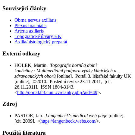
Související články
Obrna nervus axillaris
Plexus brachialis
Arteria axillaris
Topografické útvary HK
Axilla/histologický preparát
Externí odkazy
HOLEK, Martin.
Topografie horní a dolní
končetiny : Multimediální podpora výuky klinických a
zdravotnických oborů
[online]. Portál 3. lékařské fakulty UK
[online], ©2010. Poslední revize 23.11.2011, [cit.
26.11.2011]. ISSN 1804-3143.
<
http://portal.lf3.cuni.cz/clanky.php?aid=49
>.
Zdroj
PASTOR, Jan.
Langenbeck's medical web page
[online].
[cit. 2009]. <
https://langenbeck.webs.com/
>.
Použitá literatura