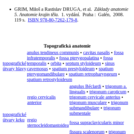
GRIM, Miloš a Rastislav DRUGA, et al.
Základy anatomie
5. Anatomie krajin těla.
1. vydání. Praha : Galén, 2008.
119 s.
ISBN 978-80-7262-179-8
.
Topografická anatomie
anulus tendineus communis
•
cavitas nasalis
•
fossa
infratemporalis
•
fossa pterygopalatina
•
fossa
topografické
temporalis
•
orbita
•
septum styloideum
•
sinus
útvary hlavy
cavernosus
•
spatium prestyloideum
•
spatium
pterygomandibulare
•
spatium retropharyngeum
•
spatium retrostyloideum
angulus Béclardi
•
trigonum a.
lingualis
•
trigonum caroticum
•
regio cervicalis
trigonum cervicale anterius
•
anterior
trigonum musculare
•
trigonum
submandibulare
•
trigonum
submentale
topografické
útvary krku
regio
fossa supraclavicularis minor
sternocleidomastoidea
fissura scalenorum
•
trigonum