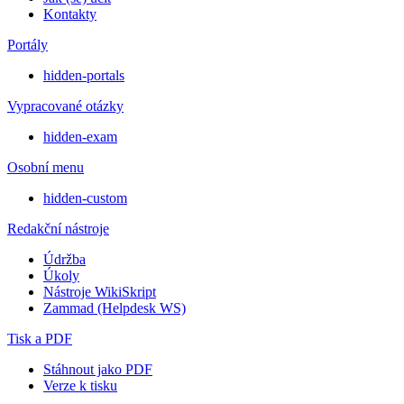
Kontakty
Portály
hidden-portals
Vypracované otázky
hidden-exam
Osobní menu
hidden-custom
Redakční nástroje
Údržba
Úkoly
Nástroje WikiSkript
Zammad (Helpdesk WS)
Tisk a PDF
Stáhnout jako PDF
Verze k tisku