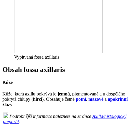
Vypitvaná fossa axillaris
Obsah fossa axillaris
Kůže
Kůže, která axillu pokrývá je
jemná
, pigmentovaná a u dospělého
pokrytá chlupy (
hirci
). Obsahuje četné
potní
,
mazové
a
apokrinní
žlázy
.
Podrobnější informace naleznete na stránce
Axilla/histologický
preparát
.