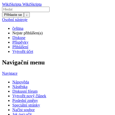
WikiSkripta
WikiSkripta
Přihlaste se
↓
Osobní nástroje
čeština
Nejste přihlášen(a)
Diskuse
Příspěvky
Přihlášení
Vytvořit účet
Navigační menu
Navigace
Nápověda
Nástěnka
Diskusní fórum
Vytvořit nový článek
Poslední změny
Speciální stránky
Načíst soubor
Jak (se) učit