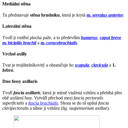
Mediální stěna
Tu představuje
stěna hrudníku
, která je krytá
m. serratus anterior
.
Laterální stěna
Tvoří ji vnitřní plocha paže, a to především
humerus
,
caput breve
m. bicipitis brachii
a
m. coracobrachialis
.
Vrchol axilly
Tvar je trojúhelníkovitý a ohraničuje ho
scapula
,
clavicula
a
1.
žebro
.
Dno fossy axillaris
Tvoří
fascia axillaris
, která je mírně vtažená vzhůru a přebíhá přes
obě axilární řasy. Vytváří přechod mezi
fascia pectoralis
superficialis
a
fascia brachialis
. Shora se do ní upíná
fascia
clavipectoralis
a táhne ji vzhůru (
lig. suspensorium axillae
).