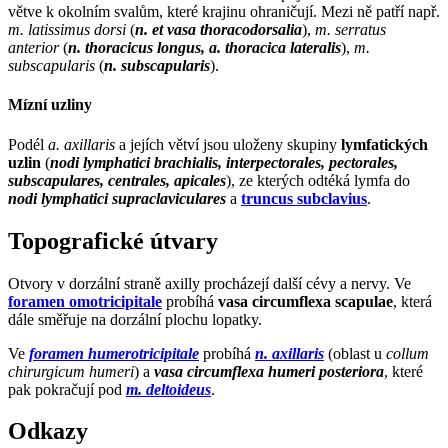
větve k okolním svalům, které krajinu ohraničují. Mezi ně patří např.
m. latissimus dorsi
(
n. et vasa thoracodorsalia
),
m. serratus
anterior
(
n. thoracicus longus, a. thoracica lateralis
),
m.
subscapularis
(
n. subscapularis
).
Mízní uzliny
Podél
a. axillaris
a jejích větví jsou uloženy skupiny
lymfatických
uzlin
(
nodi lymphatici brachialis, interpectorales, pectorales,
subscapulares, centrales, apicales
), ze kterých odtéká lymfa do
nodi lymphatici supraclaviculares
a
truncus subclavius
.
Topografické útvary
Otvory v dorzální straně axilly procházejí další cévy a nervy. Ve
foramen omotricipitale
probíhá
vasa circumflexa scapulae
, která
dále směřuje na dorzální plochu lopatky.
Ve
foramen humerotricipitale
probíhá
n. axillaris
(oblast u
collum
chirurgicum humeri
) a
vasa circumflexa humeri posteriora
, které
pak pokračují pod
m. deltoideus
.
Odkazy