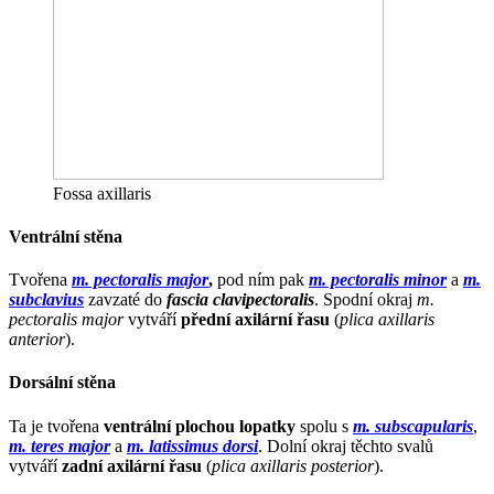
Fossa axillaris
Ventrální stěna
Tvořena
m. pectoralis major
,
pod ním pak
m. pectoralis minor
a
m.
subclavius
zavzaté do
fascia clavipectoralis
. Spodní okraj
m.
pectoralis major
vytváří
přední axilární řasu
(
plica axillaris
anterior
).
Dorsální stěna
Ta je tvořena
ventrální plochou lopatky
spolu s
m. subscapularis
,
m. teres major
a
m. latissimus dorsi
. Dolní okraj těchto svalů
vytváří
zadní axilární řasu
(
plica axillaris posterior
).