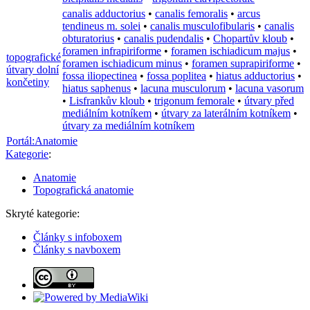
canalis adductorius
•
canalis femoralis
•
arcus
tendineus m. solei
•
canalis musculofibularis
•
canalis
obturatorius
•
canalis pudendalis
•
Chopartův kloub
•
foramen infrapiriforme
•
foramen ischiadicum majus
•
topografické
foramen ischiadicum minus
•
foramen suprapiriforme
•
útvary dolní
fossa iliopectinea
•
fossa poplitea
•
hiatus adductorius
•
končetiny
hiatus saphenus
•
lacuna musculorum
•
lacuna vasorum
•
Lisfrankův kloub
•
trigonum femorale
•
útvary před
mediálním kotníkem
•
útvary za laterálním kotníkem
•
útvary za mediálním kotníkem
Portál:Anatomie
Kategorie
:
Anatomie
Topografická anatomie
Skryté kategorie:
Články s infoboxem
Články s navboxem